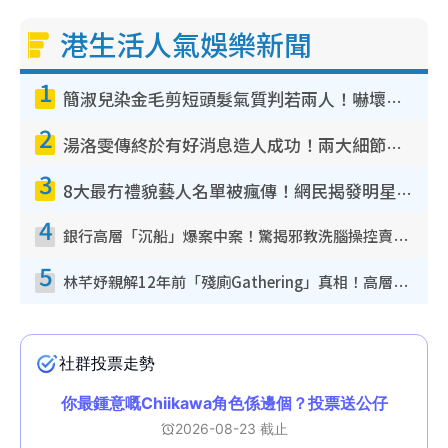
港生活人氣娛樂新聞
1
簡淑兒染金毛剪短頭髮氣質判若兩人！嚇壞老公麥大力都認唔出：「你做咩事？」
2
湯洛雯傳終於有好消息造人成功！兩大細節曝孕味極濃惹猜測：大肚婆先會咁！
3
8大最冇禮貌藝人名單被瘋傳！網民揭發明星真面目 一致數臭呢位係無品天花板？
4
銀行高層「沉船」爆案中案！驚揭邪教洗腦操控賣淫被吞600萬 幕後黑手講多錯多
5
林芊妤親解12年前「殘廁Gathering」真相！高層解約一句話重創尊嚴至今拒返TVB