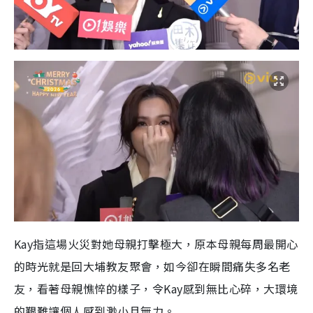
Kay指這場火災對她母親打擊極大，原本母親每周最開心
的時光就是回大埔教友聚會，如今卻在瞬間痛失多名老
友，看著母親憔悴的樣子，令Kay感到無比心碎，大環境
的艱難讓個人感到渺小且無力。