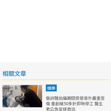
相關文章
娛樂
衛詩雅拍攝期間突發意外嚴重受
傷 重創縫50多針即時停工 醫生
老公急安排救治