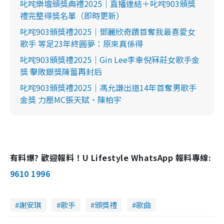
叱咤樂壇頒獎典禮2025｜直播連結＋叱咤903頒獎
禮完整得獎名單（即時更新）
叱咤903頒獎禮2025｜鄧麗欣奇蹟首奪我最喜愛女
歌手 等足23年終圓夢：原來真係得
叱咤903頒獎禮2025｜Gin Lee李幸倪冧莊女歌手金
獎 擊敗銀獎陳蕾再封后
叱咤903頒獎禮2025｜馮允謙出道14年首奪男歌手
金獎 力壓MC張天賦、陳柏宇
有料爆? 歡迎報料！U Lifestyle WhatsApp 報料專線:
9610 1996
謝安琪
歌手
頒獎禮
歌曲