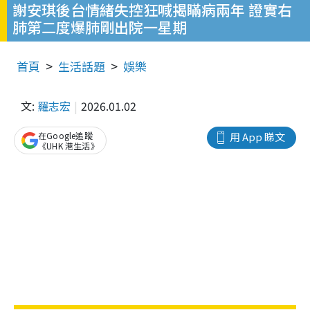
謝安琪後台情緒失控狂喊揭瞞病兩年 證實右
肺第二度爆肺剛出院一星期
首頁
生活話題
娛樂
文:
羅志宏
2026.01.02
在Google追蹤
用 App 睇文
《UHK 港生活》