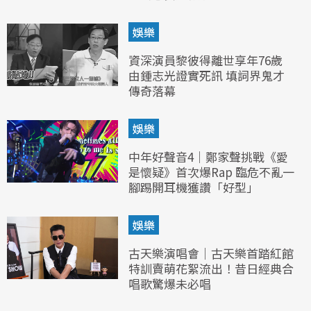
娛樂
資深演員黎彼得離世享年76歲
由鍾志光證實死訊 填詞界鬼才
傳奇落幕
娛樂
中年好聲音4｜鄭家聲挑戰《愛
是懷疑》首次爆Rap 臨危不亂一
腳踢開耳機獲讚「好型」
娛樂
古天樂演唱會｜古天樂首踏紅館
特訓賣萌花絮流出！昔日經典合
唱歌驚爆未必唱