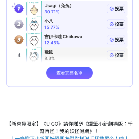
【新會員限定】《U GO》請你睇👹《蠟筆小新劇場版：千
奇百怪！我的妖怪假期》！
↓一齊睇下小新同妖怪朋友們點樣聯手拯救屋企人啦↓