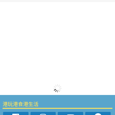
港玩港食港生活