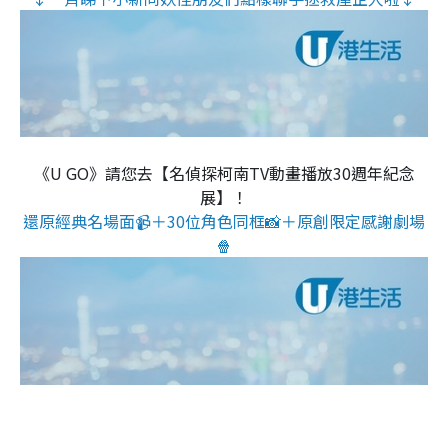
《U GO》請您去【名偵探柯南TV動畫播放30週年紀念
展】！
還原經典名場面📹＋30位角色同框📸＋原創限定感謝劇場
🍿