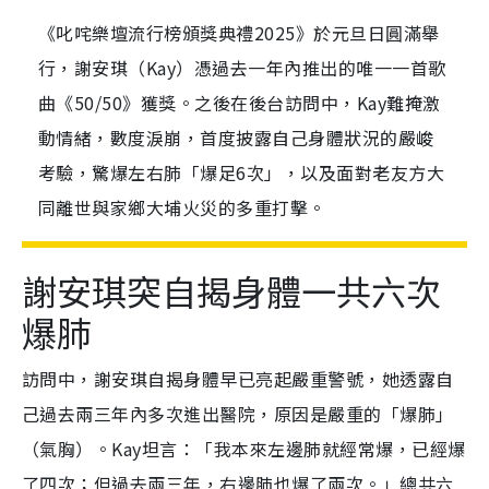
《叱咤樂壇流行榜頒獎典禮2025》於元旦日圓滿舉
行，謝安琪（Kay）憑過去一年內推出的唯一一首歌
曲《50/50》獲獎。之後在後台訪問中，Kay難掩激
動情緒，數度淚崩，首度披露自己身體狀況的嚴峻
考驗，驚爆左右肺「爆足6次」，以及面對老友方大
同離世與家鄉大埔火災的多重打擊。
謝安琪突自揭身體一共六次
爆肺
訪問中，謝安琪自揭身體早已亮起嚴重警號，她透露自
己過去兩三年內多次進出醫院，原因是嚴重的「爆肺」
（氣胸）。Kay坦言：「我本來左邊肺就經常爆，已經爆
了四次；但過去兩三年，右邊肺也爆了兩次。」總共六