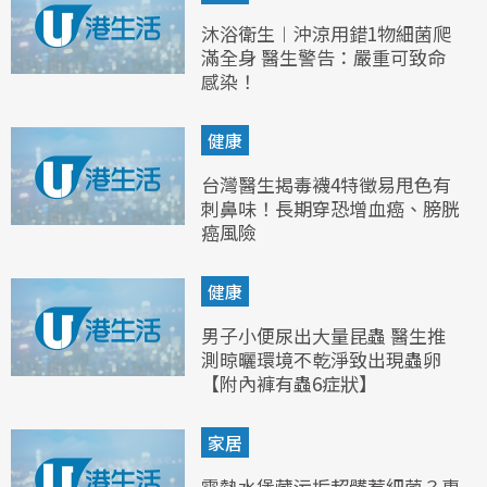
沐浴衛生︱沖涼用錯1物細菌爬
滿全身 醫生警告：嚴重可致命
感染！
健康
台灣醫生揭毒襪4特徵易甩色有
刺鼻味！長期穿恐增血癌、膀胱
癌風險
健康
男子小便尿出大量昆蟲 醫生推
測晾曬環境不乾淨致出現蟲卵
【附內褲有蟲6症狀】
家居
電熱水煲藏污垢超髒惹細菌？專