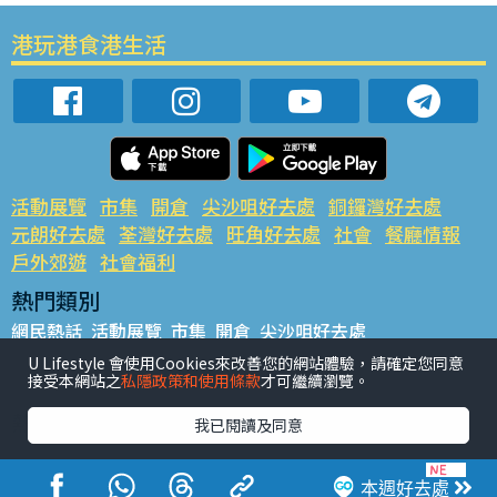
港玩港食港生活
活動展覽
市集
開倉
尖沙咀好去處
銅鑼灣好去處
元朗好去處
荃灣好去處
旺角好去處
社會
餐廳情報
戶外郊遊
社會福利
熱門類別
網民熱話
活動展覽
市集
開倉
尖沙咀好去處
銅鑼灣好去處
元朗好去處
荃灣好去處
旺角好去處
社會
U Lifestyle 會使用Cookies來改善您的網站體驗，請確定您同意
接受本網站之
私隱政策和使用條款
才可繼續瀏覽。
餐廳情報
戶外郊遊
熱門標籤
我已閱讀及同意
#UGO搵好去處
#人氣活動推介
#美食社群熱話
#親子玩樂好去處
#ULifestyle應用程式
#限時搶
本週好去處