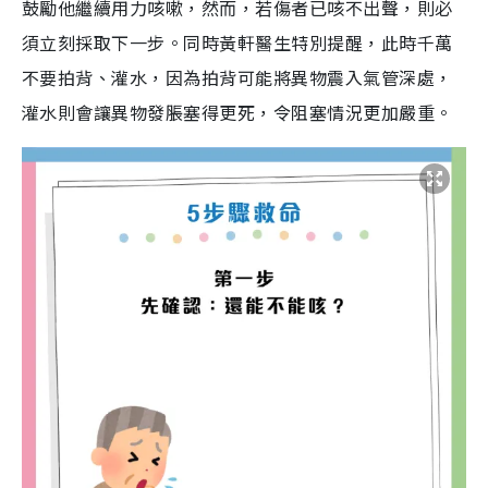
鼓勵他繼續用力咳嗽，然而，若傷者已咳不出聲，則必
須立刻採取下一步。同時黃軒醫生特別提醒，此時千萬
不要拍背、灌水，因為拍背可能將異物震入氣管深處，
灌水則會讓異物發脹塞得更死，令阻塞情況更加嚴重。