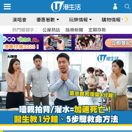
演唱會
優惠著數
玩樂情報
購物情報
熱門關鍵字：
公屋熱話
娛樂新聞
定期存款