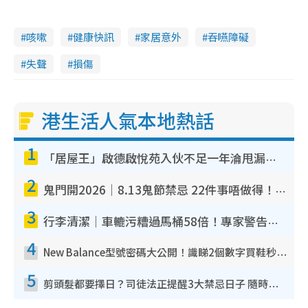
咳嗽
健康快訊
家居意外
吞嚥障礙
失聲
損傷
港生活人氣本地熱話
1
「居屋王」啟德啟悅苑入伙不足一年淪甩漏之王！插頭噴火花致大停電 多戶業主全屋家電報銷
2
鬼門開2026｜8.13鬼節禁忌 22件事唔做得！燒肉、刺身要少食？半夜勿吹口哨/打呢個電話
3
行李清潔｜車轆污糟過馬桶58倍！專家警告忌用酒精抹 教1招免污手除菌
4
New Balance型號密碼大公開！識睇2個數字買鞋秒知功能免中伏 附5大熱門鞋款
5
剪頭髮都要擇日？司徒法正提醒3大禁忌日子 隨時剪走財運！呢日剪髮恐「剪壽命」？