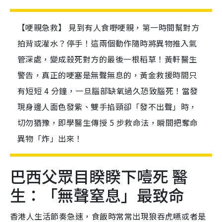
【哽親急救】 見到有人食嘢哽親，第一時間幫對方
拍背或灌水？停手！這兩個動作隨時將異物推入氣
管深處，變成殺死對方的最後一根稻草！黃軒醫生
警告，真正的哽塞是無聲無息的，黃金救援時間只
有短短 4 分鐘，一旦腦部缺氧過久恐致腦死！當發
現身邊人面色發紫、雙手掐頸卻「發不出聲」時，
切勿猶豫，即學醫生傳授 5 步救命法，瞬間把奪命
異物「炸」出來！
巴西父眾目睽睽下噎死 醫
生：「無聲窒息」最致命
香港人生活節奏急速，食飯時常常出現狼吞虎嚥或者是