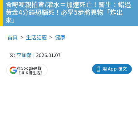
食嘢哽親拍背/灌水＝加速死亡！醫生：錯過
黃金4分鐘恐腦死！必學5步將異物「炸出
來」
首頁
生活話題
健康
文:
李加傑
2026.01.07
在Google追蹤
用 App 睇文
《UHK 港生活》