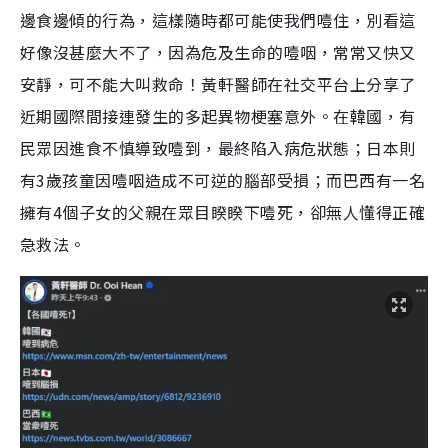
邊食邊傾的行為，這樣隨時都可能使我們噎住，別看這
好像沒甚麼大不了，因為危及生命的噎咽，常常又快又
安靜，可不能大叫救命！黃軒醫師在社交平台上分享了
近期國際間接連發生的多起異物梗塞意外。在韓國，有
民眾因進食不慎導致噎到，最終陷入病危狀態；日本則
有3歲孩童因噎咽造成不可逆的腦部受損；而巴西有一名
擁有4個子女的父親在眾目睽睽下噎死，卻無人懂得正確
急救法。