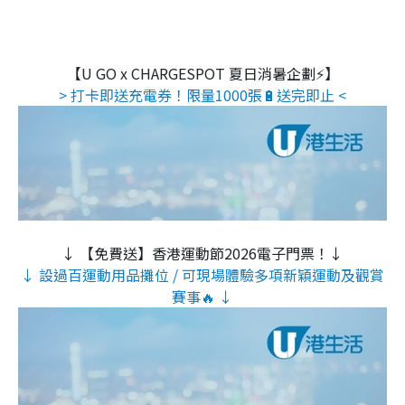
【U GO x CHARGESPOT 夏日消暑企劃⚡】
> 打卡即送充電券！限量1000張🔋送完即止 <
↓ 【免費送】香港運動節2026電子門票！↓
↓ 設過百運動用品攤位 / 可現場體驗多項新穎運動及觀賞
賽事🔥 ↓