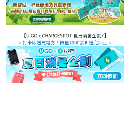
【U GO x CHARGESPOT 夏日消暑企劃⚡】
> 打卡即送充電券！限量1000張🔋送完即止 <