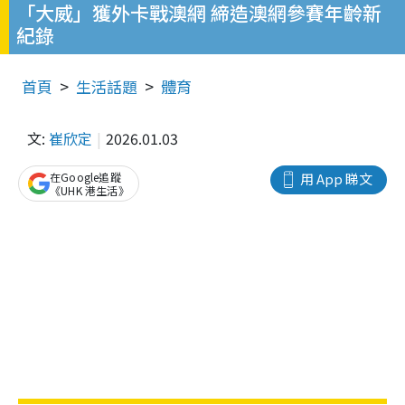
「大威」獲外卡戰澳網 締造澳網參賽年齡新
紀錄
首頁
生活話題
體育
文:
崔欣定
2026.01.03
在Google追蹤
用 App 睇文
《UHK 港生活》