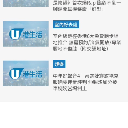
是懷疑》首次爆Rap 臨危不亂一
腳踢開耳機獲讚「好型」
室內好去處
室內緩跑徑香港6大免費跑步場
地推介 無需預約/冷氣開放/專業
膠地不傷膝（附交通地址）
娛樂
中年好聲音4｜蔡宓婕穿旗袍克
服晒腿迷暈評判 伸腿想加分被
車婉婉當場制止