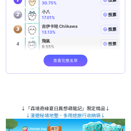
↓「森境奇緣夏日異想尋龍記」限定精品↓
↓漫遊秘境地墊、多用途旅行收納袋↓