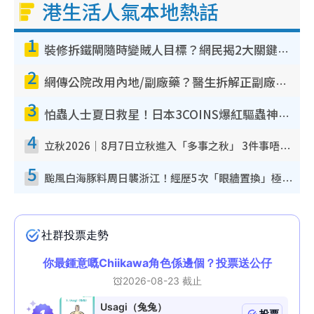
港生活人氣本地熱話
1
裝修拆鐵閘隨時變賊人目標？網民揭2大關鍵用途：裝新式等於白裝？附新舊鐵閘分別
2
網傳公院改用內地/副廠藥？醫生拆解正副廠分別 揭4類人換藥隨時出事
3
怕蟲人士夏日救星！日本3COINS爆紅驅蟲神器$45起 1招「全程免觸碰」輕鬆搞定小強
4
立秋2026｜8月7日立秋進入「多事之秋」 3件事唔做得！專家教6招開運 清枱頭／銀包納氣接好運
5
颱風白海豚料周日襲浙江！經歷5次「眼牆置換」極罕見 成登陸內地最長途颱風