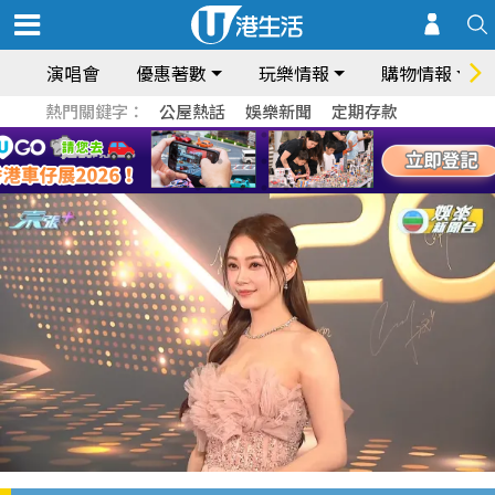
演唱會
優惠著數
玩樂情報
購物情報
熱門關鍵字：
公屋熱話
娛樂新聞
定期存款