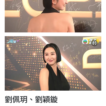
劉佩玥、劉穎鏇