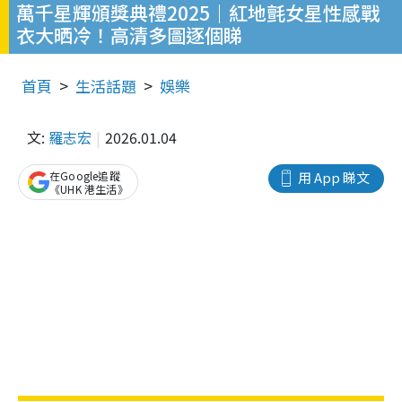
萬千星輝頒獎典禮2025｜紅地氈女星性感戰
衣大晒冷！高清多圖逐個睇
首頁
生活話題
娛樂
文:
羅志宏
2026.01.04
在Google追蹤
用 App 睇文
《UHK 港生活》