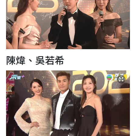
陳煒、吳若希