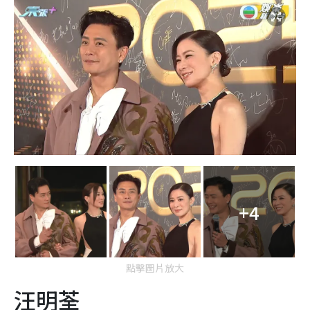
+4
點擊圖片放大
汪明荃