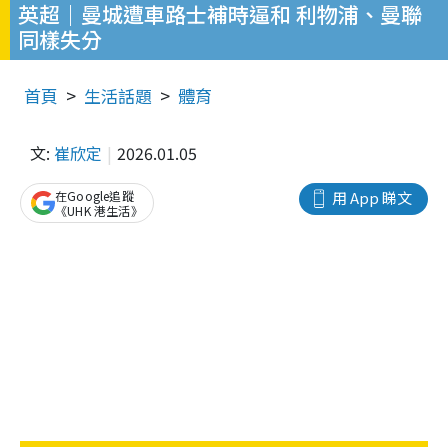
英超｜曼城遭車路士補時逼和 利物浦、曼聯
同樣失分
首頁
生活話題
體育
文:
崔欣定
2026.01.05
在Google追蹤
用 App 睇文
《UHK 港生活》