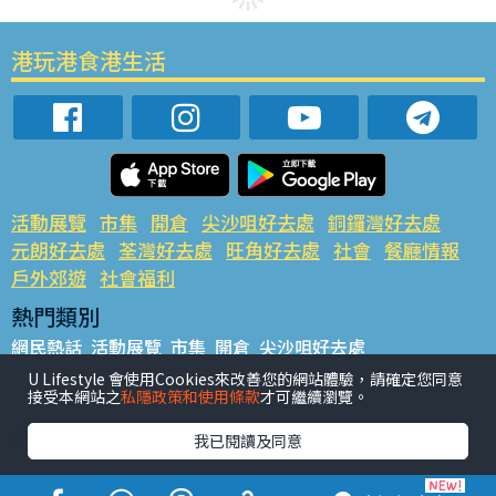
港玩港食港生活
活動展覽
市集
開倉
尖沙咀好去處
銅鑼灣好去處
元朗好去處
荃灣好去處
旺角好去處
社會
餐廳情報
戶外郊遊
社會福利
熱門類別
網民熱話
活動展覽
市集
開倉
尖沙咀好去處
銅鑼灣好去處
元朗好去處
荃灣好去處
旺角好去處
社會
U Lifestyle 會使用Cookies來改善您的網站體驗，請確定您同意
接受本網站之
私隱政策和使用條款
才可繼續瀏覽。
餐廳情報
戶外郊遊
熱門標籤
我已閱讀及同意
#UGO搵好去處
#人氣活動推介
#美食社群熱話
#親子玩樂好去處
#ULifestyle應用程式
#限時搶