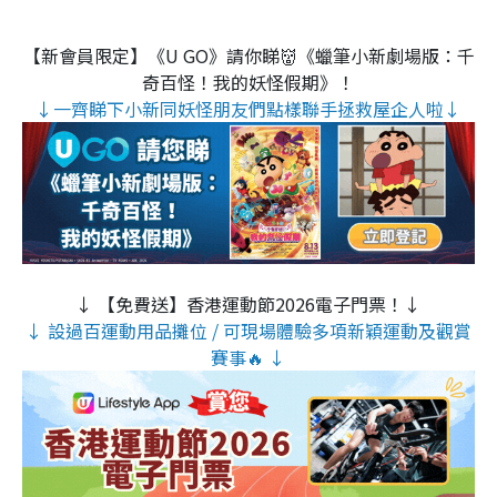
【新會員限定】《U GO》請你睇👹《蠟筆小新劇場版：千
奇百怪！我的妖怪假期》！
↓一齊睇下小新同妖怪朋友們點樣聯手拯救屋企人啦↓
↓ 【免費送】香港運動節2026電子門票！↓
↓ 設過百運動用品攤位 / 可現場體驗多項新穎運動及觀賞
賽事🔥 ↓