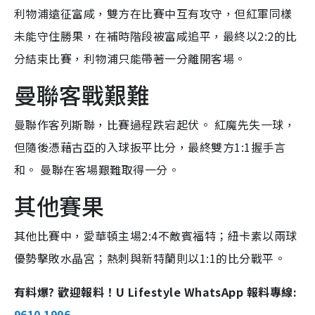
利物浦遠征富咸，雙方在比賽中互有攻守，但紅軍同樣
未能守住勝果，在補時階段被富咸追平，最終以2:2的比
分結束比賽，利物浦只能帶著一分離開客場。
曼聯客戰艱難
曼聯作客列斯聯，比賽過程跌宕起伏。 紅魔先失一球，
但隨後憑藉古亞的入球扳平比分，最終雙方1:1握手言
和。 曼聯在客場艱難取得一分。
其他賽果
其他比賽中，愛華頓主場2:4不敵賓福特；紐卡素以兩球
優勢擊敗水晶宮；熱刺與新特蘭則以1:1的比分戰平。
有料爆? 歡迎報料！U Lifestyle WhatsApp 報料專線:
9610 1996