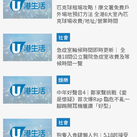
匹克球租場攻略！康文署免費戶
外場地預訂方法 全港6大室內匹
克球場收費/地址/營業時間
社會
急症室輪候時間即時更新｜ 全
港18間公立醫院急症室收費及等
候時間一覽
娛樂
中年好聲音4｜鄭家聲挑戰《愛
是懷疑》首次爆Rap 臨危不亂一
腳踢開耳機獲讚「好型」
社會
狗隻入食肆懶人包︱5.18起接受