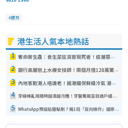
體育
港生活人氣本地熱話
1
奪命寄生蟲｜食生菜狂瀉首現死者！疫潮惡化錄1.8萬宗病例 揭洗菜3大謬誤
2
銀行高層戀上水療女技師！兩個月借128萬驚覺「沉船」沉落火海 揭背後疑似邪教操控賣淫
3
內地客歎港人唔識老！揭港鐵保鮮級冷氣 港人求放過：咪投訴
4
牙線棒亂用隨時越清越污糟！牙醫驚揭盲目過戶細菌恐致蛀牙：呢種先係日常真保養
5
WhatsApp預設貼圖點刪？揭1招「反向操作」還原簡潔介面 附3步實測教學