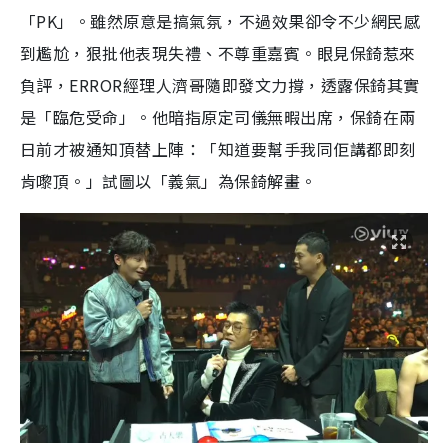
「PK」。雖然原意是搞氣氛，不過效果卻令不少網民感
到尷尬，狠批他表現失禮、不尊重嘉賓。眼見保錡惹來
負評，ERROR經理人濟哥隨即發文力撐，透露保錡其實
是「臨危受命」。他暗指原定司儀無暇出席，保錡在兩
日前才被通知頂替上陣：「知道要幫手我同佢講都即刻
肯嚟頂。」試圖以「義氣」為保錡解畫。