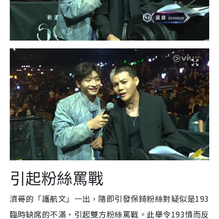
引起粉絲罵戰
濟哥的「護航文」一出，隨即引發保錡粉絲對疑似是193
臨時缺席的不滿，引起雙方粉絲罵戰。此舉令193憤而反