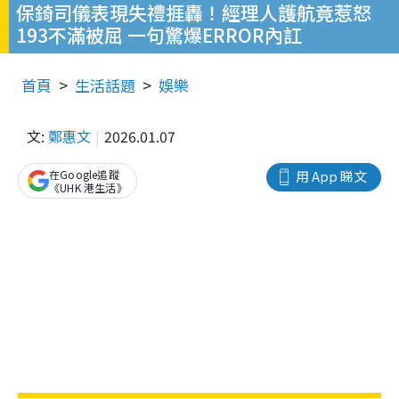
保錡司儀表現失禮捱轟！經理人護航竟惹怒
193不滿被屈 一句驚爆ERROR內訌
首頁
生活話題
娛樂
文:
鄭惠文
2026.01.07
在Google追蹤
用 App 睇文
《UHK 港生活》