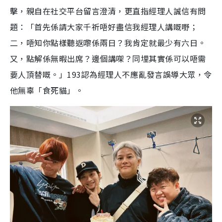
擊，親自在社交平台留言澄清，更直指經理人誠信有問
題：「首先係請大家千祈唔好盡信我經理人講嘅嘢；
二，唔知你點樣聽返嚟係兩日？我肯定就最少有六日。
又，點解係無暇出席？邊個講㗎？同埋其實係可以唔需
要人頂替嘅。」193認為經理人不應亂發言誤導大眾，令
他無辜「食死貓」。