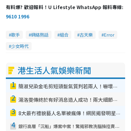
有料爆? 歡迎報料！U Lifestyle WhatsApp 報料專線:
9610 1996
歌手
網絡熱話
組合
古天樂
Error
少女時代
港生活人氣娛樂新聞
1
簡淑兒染金毛剪短頭髮氣質判若兩人！嚇壞老公麥大力都認唔出：「你做咩事？」
2
湯洛雯傳終於有好消息造人成功！兩大細節曝孕味極濃惹猜測：大肚婆先會咁！
3
8大最冇禮貌藝人名單被瘋傳！網民揭發明星真面目 一致數臭呢位係無品天花板？
4
銀行高層「沉船」爆案中案！驚揭邪教洗腦操控賣淫被吞600萬 幕後黑手講多錯多