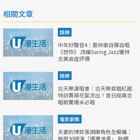
相關文章
娛樂
中年好聲音4｜鄭仲豪自彈自唱
《想你》 改編Swing Jazz獲林
志美高度評價
娛樂
古天樂演唱會｜古天樂首踏紅館
特訓賣萌花絮流出！昔日經典合
唱歌驚爆未必唱
電影劇集
夫妻的博弈張頴康角色全解構：
狠甩30磅演「媽寶渣男」 肢體