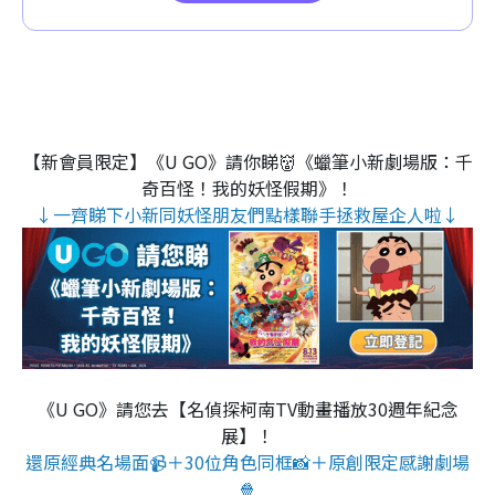
【新會員限定】《U GO》請你睇👹《蠟筆小新劇場版：千
奇百怪！我的妖怪假期》！
↓一齊睇下小新同妖怪朋友們點樣聯手拯救屋企人啦↓
《U GO》請您去【名偵探柯南TV動畫播放30週年紀念
展】！
還原經典名場面📹＋30位角色同框📸＋原創限定感謝劇場
🍿