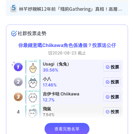
5
林芊妤親解12年前「殘廁Gathering」真相！高層解約一句話重創尊嚴至今拒返TVB