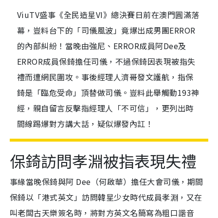
ViuTV盛事《全民造星VI》總決賽日前在澳門圓滿落
幕，豈料台下的「司儀風波」竟爆出成男團ERROR
的內部糾紛！當晚由強尼、ERROR成員阿Dee及
ERROR成員保錡擔任司儀，不過保錡因表現被指失
禮而遭網民圍攻。事後經理人濟哥發文護航，指保
錡是「臨危受命」頂替做司儀。豈料此舉觸動193神
經，親自留言反擊指經理人「不可信」，更列出時
間線踢爆對方講大話，疑似爆發內訌！
保錡訪問孝淵被指表現失禮
事緣當晚保錡與阿 Dee（何啟華）擔任大會司儀，期間
保錡以「港式英文」訪問韓星少女時代成員孝淵，又在
叫老闆古天樂簽名時，將對方英文名簡寫為粗口諧音