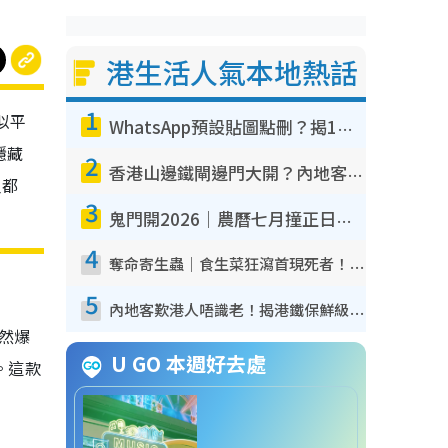
港生活人氣本地熱話
1
似平
WhatsApp預設貼圖點刪？揭1招「反向操作」還原簡潔介面 附3步實測教學
隱藏
2
香港山邊鐵閘邊門大開？內地客困惑意義何在！網民神回覆：呢種叫法理性防禦
人都
3
鬼門開2026｜農曆七月撞正日全食特別邪？專家警告切忌做一事！揭4大禁忌+2招保平安
4
奪命寄生蟲｜食生菜狂瀉首現死者！疫潮惡化錄1.8萬宗病例 揭洗菜3大謬誤
5
內地客歎港人唔識老！揭港鐵保鮮級冷氣 港人求放過：咪投訴
突然爆
U GO 本週好去處
。這款