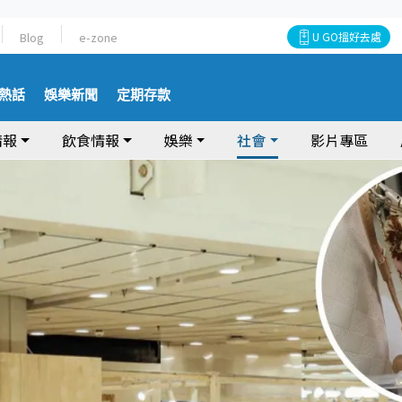
Blog
e-zone
U GO搵好去處
熱話
娛樂新聞
定期存款
情報
飲食情報
娛樂
社會
影片專區