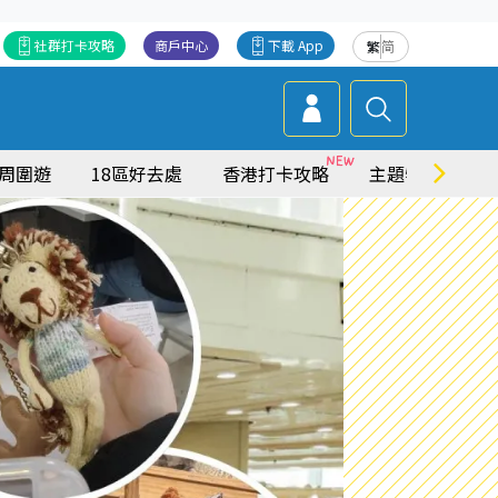
社群打卡攻略
商戶中心
下載 App
繁
简
周圍遊
18區好去處
香港打卡攻略
主題特集