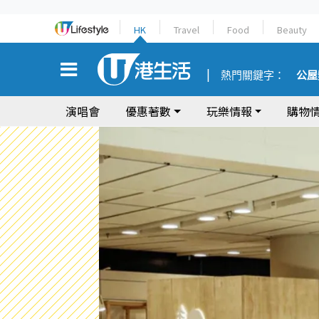
HK
Travel
Food
Beauty
熱門關鍵字：
公屋
演唱會
優惠著數
玩樂情報
購物