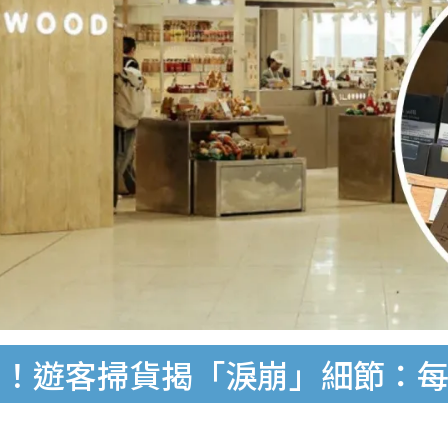
遭瘋搶！遊客掃貨揭「淚崩」細節：