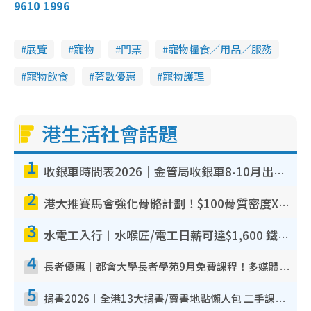
9610 1996
展覽
寵物
門票
寵物糧食／用品／服務
寵物飲食
著數優惠
寵物護理
港生活社會話題
1
收銀車時間表2026｜金管局收銀車8-10月出沒地點+時間！無須手續費！硬幣免費轉現鈔或增值至八達通
2
港大推賽馬會強化骨骼計劃！$100骨質密度X光檢查 完成免費運動訓練送超市禮券！附參加資格
3
水電工入行︱水喉匠/電工日薪可達$1,600 鐵飯碗職業難被AI取代！附薪酬參考＋入行考牌途徑
4
長者優惠｜都會大學長者學苑9月免費課程！多媒體/微電影創作/網絡安全 附報名方法教學
5
捐書2026︱全港13大捐書/賣書地點懶人包 二手課本最高$150＋舊書換免費咖啡/戲票