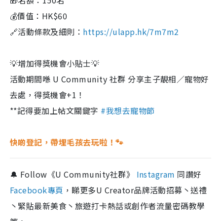
🎁名額：150名
💰價值：HK$60
🔗活動條款及細則：
https://ulapp.hk/7m7m2
💡增加得獎機會小貼士💡
活動期間喺 U Community 社群 分享主子靚相／寵物好
去處，得獎機會+1！
**記得要加上帖文關鍵字
#我想去寵物節
快啲登記，帶埋毛孩去玩啦！🐾
🔔 Follow《U Community社群》
Instagram
同讚好
Facebook專頁
，睇更多U Creator品牌活動招募丶送禮
丶緊貼最新美食丶旅遊打卡熱話或創作者流量密碼教學