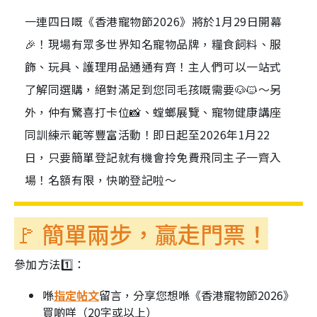
一連四日嘅《香港寵物節2026》將於1月29日開幕
🎉！現場有眾多世界知名寵物品牌，糧食飼料、服
飾、玩具、護理用品通通有齊！主人們可以一站式
了解同選購，絕對滿足到您同毛孩嘅需要🐶🐱～另
外，仲有驚喜打卡位📸、螳螂展覽、寵物健康講座
同訓練示範等豐富活動！即日起至2026年1月22
日，只要簡單登記就有機會拎免費飛同主子一齊入
場！名額有限，快啲登記啦～
🚩 簡單兩步，贏走門票！
參加方法1️⃣：
喺
指定帖文
留言，分享您想喺《香港寵物節2026》
買啲咩（20字或以上）