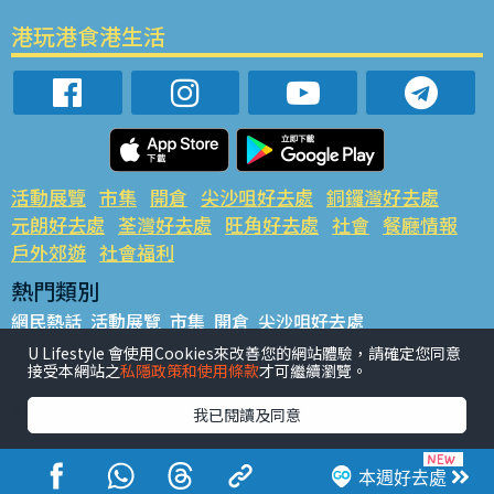
港玩港食港生活
活動展覽
市集
開倉
尖沙咀好去處
銅鑼灣好去處
元朗好去處
荃灣好去處
旺角好去處
社會
餐廳情報
戶外郊遊
社會福利
熱門類別
網民熱話
活動展覽
市集
開倉
尖沙咀好去處
銅鑼灣好去處
元朗好去處
荃灣好去處
旺角好去處
社會
U Lifestyle 會使用Cookies來改善您的網站體驗，請確定您同意
接受本網站之
私隱政策和使用條款
才可繼續瀏覽。
餐廳情報
戶外郊遊
熱門標籤
我已閱讀及同意
#UGO搵好去處
#人氣活動推介
#美食社群熱話
#親子玩樂好去處
#ULifestyle應用程式
#限時搶
本週好去處