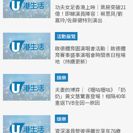
功夫女足香港上映｜票房突破21
億！即睇演員陣容：蔡思貝/劉
嘉玲/佐藤健特別演出
活動展覽
啟德體育園演唱會活動｜啟德體
育賽事盛事演唱會時間表日程場
地（持續更新）
娛樂
夫妻的博弈｜《嚦咕嚦咕》「奶
奶」黃文慧驚喜登場！相隔40年
重返TVB全因一原因
娛樂
資深演員黎彼得離世享年76歲