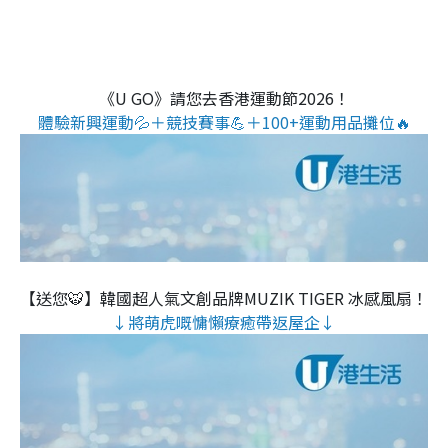
《U GO》請您去香港運動節2026！
體驗新興運動💦＋競技賽事💪＋100+運動用品攤位🔥
【送您🐯】韓國超人氣文創品牌MUZIK TIGER 冰感風扇！
↓將萌虎嘅慵懶療癒帶返屋企↓