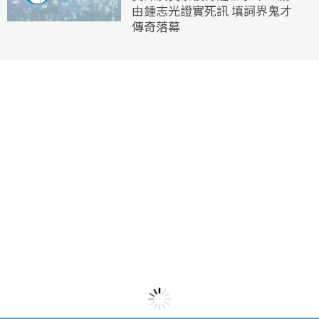
由鍾志光證實死訊 填詞界鬼才
傳奇落幕