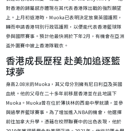
對香港的歸屬感亦體現在其代表香港隊出戰的強烈願望
上。上月初返港時，Muoka已表明決定放棄英國護照，
轉而申請香港特別行政區護照，以便能代表香港籃球隊
參與國際賽事。預計他最快將於下年2月，有機會在亞洲
盃外圍賽中披上香港隊戰衣。
香港成長歷程 赴美加追逐籃
球夢
身高2.08米的Muoka，其父母分別擁有尼日利亞及英國
血統。他的父母在二十多年前移居香港並在此地誕下
Muoka。Muoka曾在位於薄扶林的西島中學就讀，並參
與過學界籃球賽事。為了增加進入NBA的機會，他選擇
前往加拿大升學。憑藉在校際聯賽中的出色表現，他於
2019年獲得獎學金赴美國深造。2021年，他從拉瑪大學