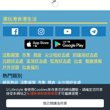
港玩港食港生活
活動展覽
市集
開倉
尖沙咀好去處
銅鑼灣好去處
元朗好去處
荃灣好去處
旺角好去處
社會
餐廳情報
戶外郊遊
社會福利
熱門類別
網民熱話
活動展覽
市集
開倉
尖沙咀好去處
銅鑼灣好去處
元朗好去處
荃灣好去處
旺角好去處
社會
U Lifestyle 會使用Cookies來改善您的網站體驗，請確定您同意
接受本網站之
私隱政策和使用條款
才可繼續瀏覽。
餐廳情報
戶外郊遊
熱門標籤
我已閱讀及同意
#UGO搵好去處
#人氣活動推介
#美食社群熱話