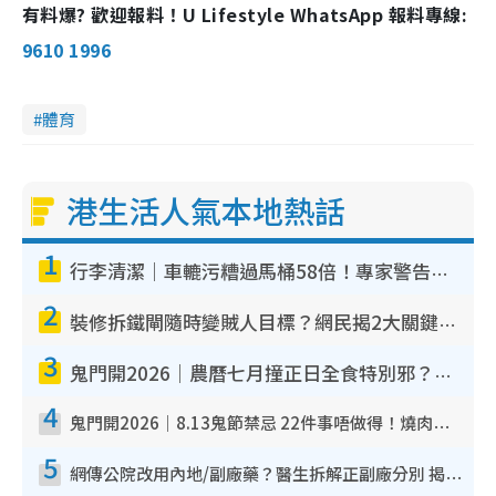
有料爆? 歡迎報料！U Lifestyle WhatsApp 報料專線:
9610 1996
體育
港生活人氣本地熱話
1
行李清潔｜車轆污糟過馬桶58倍！專家警告忌用酒精抹 教1招免污手除菌
2
裝修拆鐵閘隨時變賊人目標？網民揭2大關鍵用途：裝新式等於白裝？附新舊鐵閘分別
3
鬼門開2026｜農曆七月撞正日全食特別邪？專家警告切忌做一事！揭4大禁忌+2招保平安
4
鬼門開2026｜8.13鬼節禁忌 22件事唔做得！燒肉、刺身要少食？半夜勿吹口哨/打呢個電話
5
網傳公院改用內地/副廠藥？醫生拆解正副廠分別 揭4類人換藥隨時出事