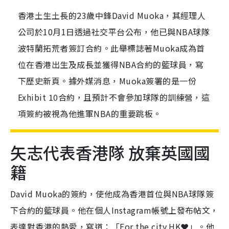
香港土生土長的23歲中鋒David Muoka，其經理人
公司於10月1日透過社交平台公布，他已與NBA球隊
波特蘭拓荒者簽訂合約。此舉標誌著Muoka成為首
位在香港出生及成長並獲得NBA合約的籃球員，寫
下歷史新頁。據外媒消息，Muoka簽署的是一份
Exhibit 10合約，且預計不會參加球隊的訓練營，這
項簽約被視為他進軍NBA的重要跳板。
矢志代表香港隊 放棄英國國
籍
David Muoka的簽約，使他成為香港首位與NBA球隊簽
下合約的籃球員。他在個人Instagram帳號上發布帖文，
表達對香港的熱愛，寫道：「For the city HK❤️」。他