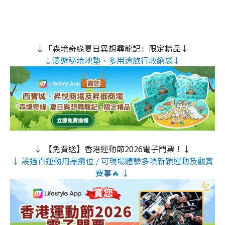
↓「森境奇緣夏日異想尋龍記」限定精品↓
↓漫遊秘境地墊、多用途旅行收納袋↓
↓ 【免費送】香港運動節2026電子門票！↓
↓ 設過百運動用品攤位 / 可現場體驗多項新穎運動及觀賞
賽事🔥 ↓