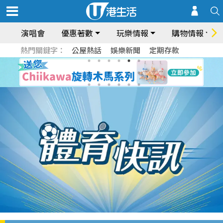
演唱會
優惠著數
玩樂情報
購物情報
熱門關鍵字：
公屋熱話
娛樂新聞
定期存款