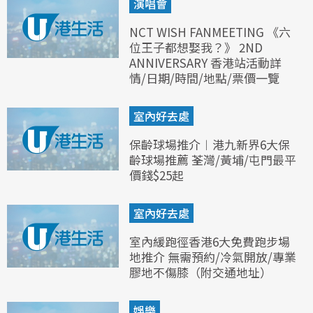
演唱會
NCT WISH FANMEETING 《六
位王子都想娶我？》 2ND
ANNIVERSARY 香港站活動詳
情/日期/時間/地點/票價一覽
室內好去處
保齡球場推介︱港九新界6大保
齡球場推薦 荃灣/黃埔/屯門最平
價錢$25起
室內好去處
室內緩跑徑香港6大免費跑步場
地推介 無需預約/冷氣開放/專業
膠地不傷膝（附交通地址）
娛樂