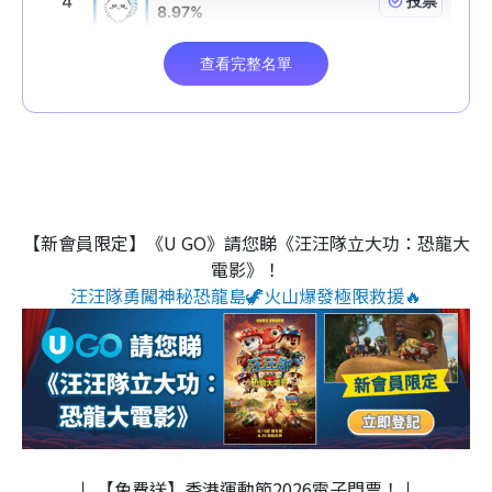
【新會員限定】《U GO》請您睇《汪汪隊立大功：恐龍大
電影》！
汪汪隊勇闖神秘恐龍島🦖火山爆發極限救援🔥
↓ 【免費送】香港運動節2026電子門票！↓