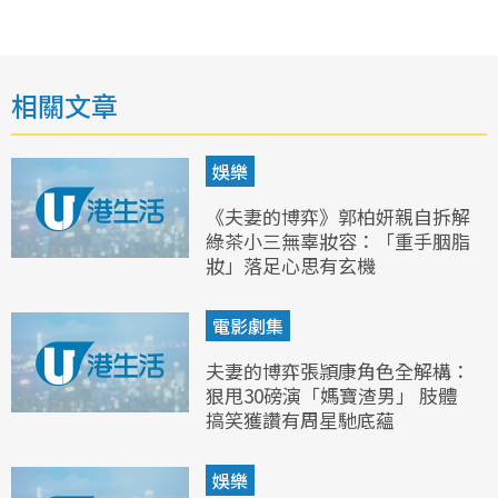
相關文章
娛樂
《夫妻的博弈》郭柏妍親自拆解
綠茶小三無辜妝容：「重手胭脂
妝」落足心思有玄機
電影劇集
夫妻的博弈張頴康角色全解構：
狠甩30磅演「媽寶渣男」 肢體
搞笑獲讚有周星馳底蘊
娛樂