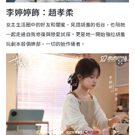
李婷婷飾：趙孝柔
女主生活圈中的好友和閨蜜，見證胡羞的低谷，也陪她
一起走過自我修復與戀愛試探。更是她一開始強拉胡羞
玩劇本殺俱樂部，一切的始作俑者。