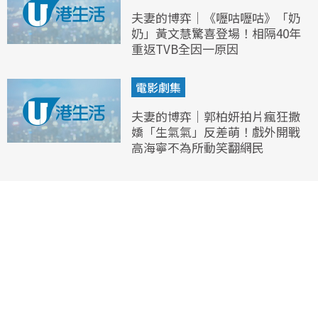
夫妻的博弈｜《嚦咕嚦咕》「奶
奶」黃文慧驚喜登場！相隔40年
重返TVB全因一原因
電影劇集
夫妻的博弈｜郭柏妍拍片瘋狂撒
嬌「生氣氣」反差萌！戲外開戰
高海寧不為所動笑翻網民