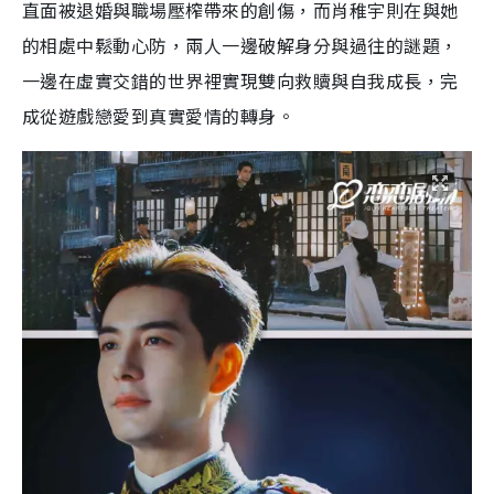
直面被退婚與職場壓榨帶來的創傷，而肖稚宇則在與她
的相處中鬆動心防，兩人一邊破解身分與過往的謎題，
一邊在虛實交錯的世界裡實現雙向救贖與自我成長，完
成從遊戲戀愛到真實愛情的轉身。