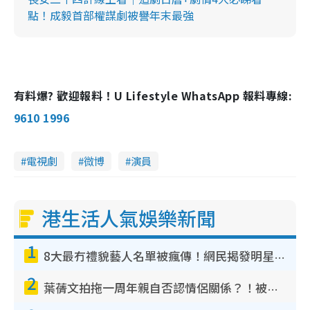
點！成毅首部權謀劇被譽年末最強
有料爆? 歡迎報料！U Lifestyle WhatsApp 報料專線:
9610 1996
電視劇
微博
演員
港生活人氣娛樂新聞
1
8大最冇禮貌藝人名單被瘋傳！網民揭發明星真面目 一致數臭呢位係無品天花板？
2
葉蒨文拍拖一周年親自否認情侶關係？！被質疑感情造假竟稱GM「普通同事」