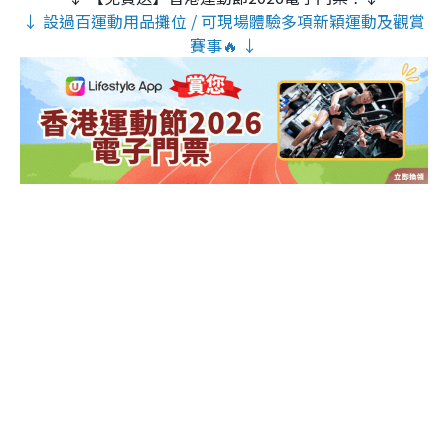
↓ 設過百運動用品攤位 / 可現場體驗多項新穎運動及觀賞
賽事🔥 ↓