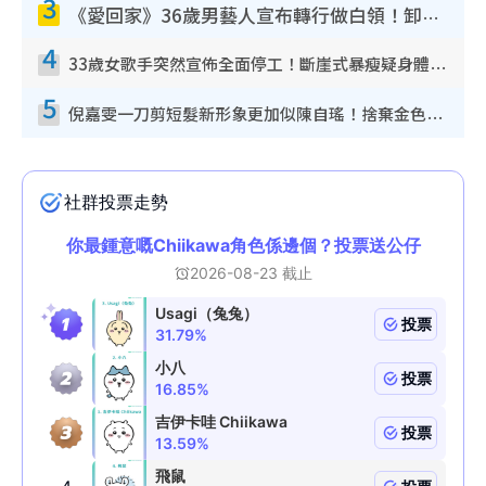
3
《愛回家》36歲男藝人宣布轉行做白領！卸下藝人身份回歸素人平淡生活
4
33歲女歌手突然宣佈全面停工！斷崖式暴瘦疑身體亮紅燈！聲明曝︰將暫時淡出
5
倪嘉雯一刀剪短髮新形象更加似陳自瑤！捨棄金色長髮造型氣質大變超驚喜