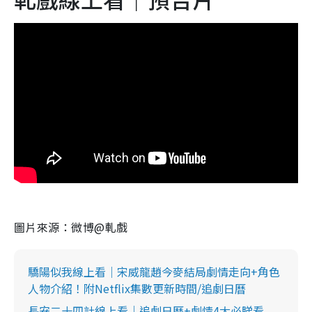
圖片來源：微博@軋戲
驕陽似我線上看｜宋威龍趙今麥結局劇情走向+角色
人物介紹！附Netflix集數更新時間/追劇日曆
長安二十四計線上看｜追劇日曆+劇情4大必睇看