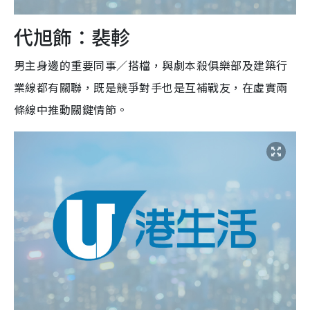
代旭飾：裴軫
男主身邊的重要同事／搭檔，與劇本殺俱樂部及建築行
業線都有關聯，既是競爭對手也是互補戰友，在虛實兩
條線中推動關鍵情節。