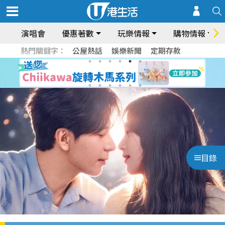
演唱會
優惠著數
玩樂情報
購物情報
熱門關鍵字：
公屋熱話
娛樂新聞
定期存款
目錄