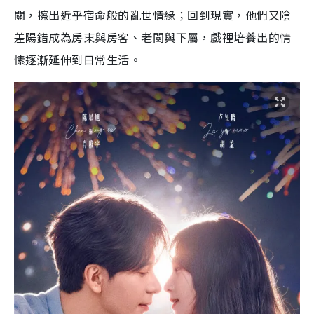
關，擦出近乎宿命般的亂世情緣；回到現實，他們又陰
差陽錯成為房東與房客、老闆與下屬，戲裡培養出的情
愫逐漸延伸到日常生活。