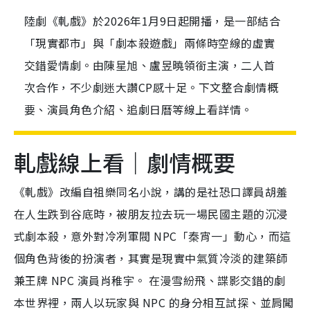
陸劇《軋戲》於2026年1月9日起開播，是一部結合
「現實都市」與「劇本殺遊戲」兩條時空線的虛實
交錯愛情劇。由陳星旭、盧昱曉領銜主演，二人首
次合作，不少劇迷大讚CP感十足。下文整合劇情概
要、演員角色介紹、追劇日曆等線上看詳情。
軋戲線上看｜劇情概要
《軋戲》改編自祖樂同名小說，講的是社恐口譯員胡羞
在人生跌到谷底時，被朋友拉去玩一場民國主題的沉浸
式劇本殺，意外對冷冽軍閥 NPC「秦宵一」動心，而這
個角色背後的扮演者，其實是現實中氣質冷淡的建築師
兼王牌 NPC 演員肖稚宇。 在漫雪紛飛、諜影交錯的劇
本世界裡，兩人以玩家與 NPC 的身分相互試探、並肩闖