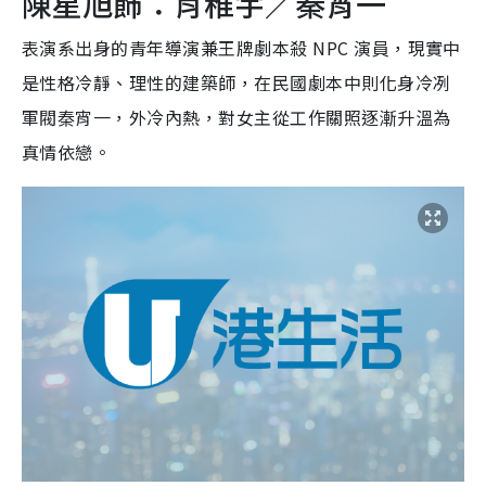
陳星旭飾：肖稚宇／秦宵一
表演系出身的青年導演兼王牌劇本殺 NPC 演員，現實中
是性格冷靜、理性的建築師，在民國劇本中則化身冷冽
軍閥秦宵一，外冷內熱，對女主從工作關照逐漸升溫為
真情依戀。