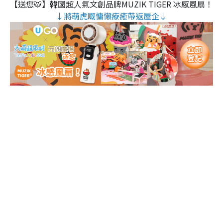
【送您🐯】韓國超人氣文創品牌MUZIK TIGER 冰感風扇！
↓將萌虎嘅慵懶療癒帶返屋企↓