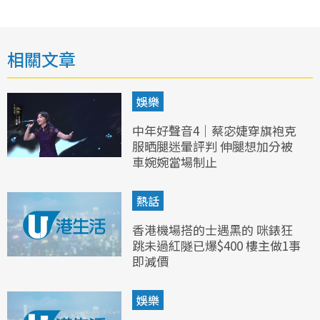
相關文章
娛樂
中年好聲音4｜蔡宓婕穿旗袍克
服晒腿迷暈評判 伸腿想加分被
車婉婉當場制止
熱話
香港機場搭的士遇黑的 咪錶狂
跳未過紅隧已爆$400 樓主做1事
即減價
娛樂