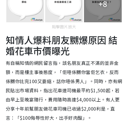
+8
點擊圖片放大
知情人爆料朋友嬲爆原因 結
婚花車市價曝光
有自稱知情的網民留言指，該名朋友真正不滿的並非金
額，而是樓主事後態度，「佢唔係嬲你當佢乞衣，反而
係嬲你比完100又要縮，話你唔係男人」。同時，亦有網
民貼出市場資料，指出花車連司機最平約$1,500起，若
由早上至晚宴隨行，費用隨時高達$4,000以上。有人更
分享十年前幫朋友做花車司機已收過$2,000利是，直
言：「$100侮辱性好大，出手好肉酸」。