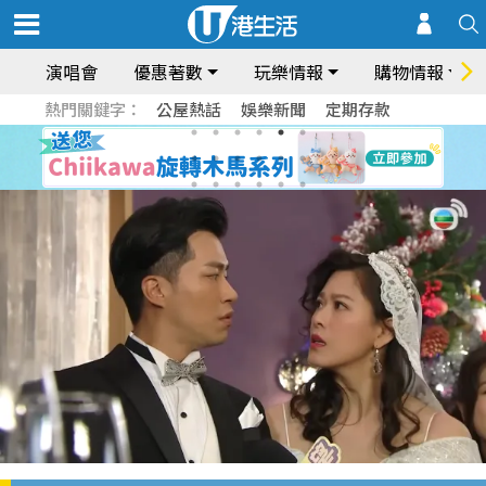
演唱會
優惠著數
玩樂情報
購物情報
熱門關鍵字：
公屋熱話
娛樂新聞
定期存款