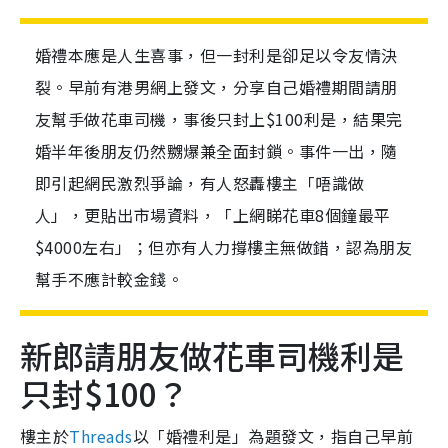
婚禮本應是人生喜事，但一封利是卻足以令友情決
裂。早前有港男網上發文，分享自己婚禮期間請朋
友幫手做花車司機，事後只封上$100利是，結果完
婚半年後朋友仍然嬲爆兼全面封鎖。事件一出，隨
即引起網民激烈爭論，有人怒轟樓主「唔識做
人」，更貼出市場資料，「上網睇花車8個鐘最平
$4000左右」；但亦有人力撐樓主無做錯，認為朋友
幫手不應計較金錢。
新郎請朋友做花車司機利是
只封$100？
樓主於
Threads
以「婚禮利是」為題發文，指自己早前