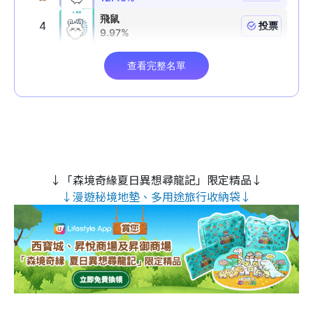
↓「森境奇緣夏日異想尋龍記」限定精品↓
↓漫遊秘境地墊、多用途旅行收納袋↓