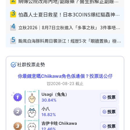
網傳公院改用內地/副廠藥？醫生拆解正副廠分別 揭4類人換藥隨時出事
3
怕蟲人士夏日救星！日本3COINS爆紅驅蟲神器$45起 1招「全程免觸碰」輕鬆搞定小強
4
立秋2026｜8月7日立秋進入「多事之秋」 3件事唔做得！專家教6招開運 清枱頭／銀包納氣接好運
5
颱風白海豚料周日襲浙江！經歷5次「眼牆置換」極罕見 成登陸內地最長途颱風