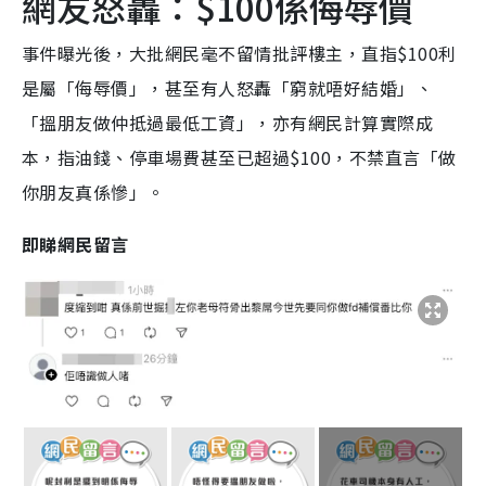
網友怒轟：$100係侮辱價
事件曝光後，大批網民毫不留情批評樓主，直指$100利
是屬「侮辱價」，甚至有人怒轟「窮就唔好結婚」、
「搵朋友做仲抵過最低工資」，亦有網民計算實際成
本，指油錢、停車場費甚至已超過$100，不禁直言「做
你朋友真係慘」。
即睇網民留言