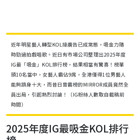
近年明星藝人轉型KOL接廣告已成常態，吸金力隨
時勁過拍戲唱歌。近日有市場公司整理出2025年度
IG最「吸金」KOL排行榜，結果相當有驚喜！榜單
頭10名當中，女藝人霸佔9席，全港僅得1位男藝人
能夠躋身十大，而昔日曾霸榜的MIRROR成員竟然全
員出局，引起熱烈討論！（IG粉絲人數取自截稿前
時間）
2025年度IG最吸金KOL排行
榜
第10位：Miss Sue Chang
IG Followers：37.5萬