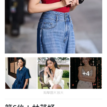
+4
點擊圖片放大
第6位：林芊妤
IG Followers：113.3萬
現年36歲的林芊妤（Coffee Lam）曾因桃色事件而聲名