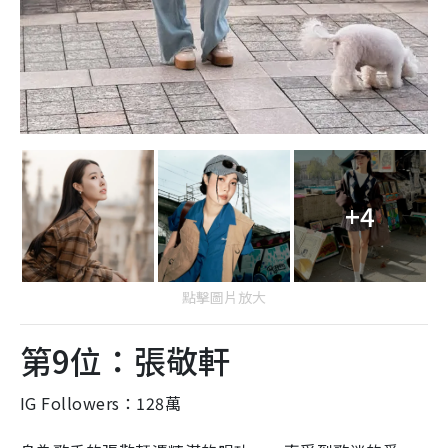
+4
點擊圖片放大
第9位：張敬軒
IG Followers：128萬
身為歌手的張敬軒憑精湛的唱功，一直受到歌迷的愛
戴，近年更因經常與網民互動，親民舉動深入民心。在
他的社交平台可見，他受到不少知名品牌如CHANEL
BEAUTY、Rohto HK的愛戴。