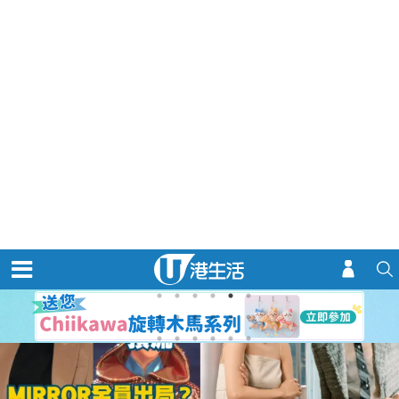
演唱會
優惠著數
玩樂情報
購物情報
熱門關鍵字：
公屋熱話
娛樂新聞
定期存款