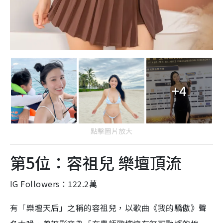
+4
點擊圖片放大
第5位：容祖兒 樂壇頂流
IG Followers：122.2萬
有「樂壇天后」之稱的容祖兒，以歌曲《我的驕傲》聲
名大噪，曾被形容為「在粵語歌壇擁有無可動搖的地
位」，除了常年都是百老匯的代言人外，同時亦和不少
品牌合作，包括︰BEA 東亞銀行、Broadway等。