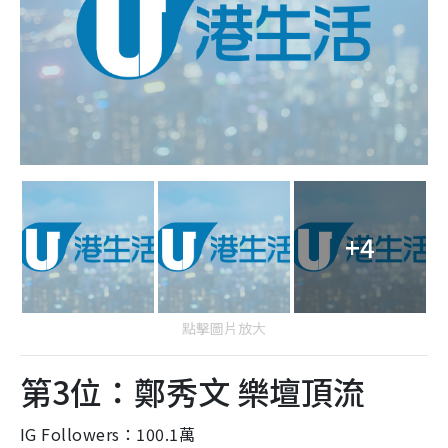
+4
點擊圖片放大
第3位：鄭秀文 樂壇頂流
U Lifestyle 會使用Cookies來改善您的網站體驗，請確定您同意
IG Followers：100.1萬
接受本網站之
私隱政策和使用條款
才可繼續瀏覽。
我已閱讀及同意
現年53歲的鄭秀文以百變天后聞名，她更在2001年被評
為「華語樂壇的跨世紀天后」，在她的社交媒體可見她
本週好去處
經常向網民分享自己的生活，引領時尚潮流，更與不少