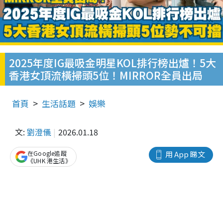
2025年度IG最吸金明星KOL排行榜出爐！5大
香港女頂流橫掃頭5位！MIRROR全員出局
首頁
生活話題
娛樂
文:
劉澄儀
2026.01.18
在Google追蹤
用 App 睇文
《UHK 港生活》