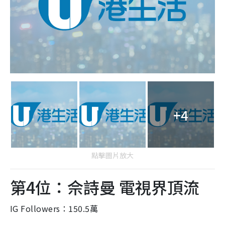
+4
點擊圖片放大
第4位：佘詩曼 電視界頂流
IG Followers：150.5萬
50歲的佘詩曼以前香港小姐季軍而聞名，她被譽為無線
電視全盛時期的其中一位「一姐」，今年再憑《新聞女
王2》再創事業高峰，成為TVB首位四屆視后，她亦一直
與不少品牌合作，如HSBC Hong Kong、La Mer HK