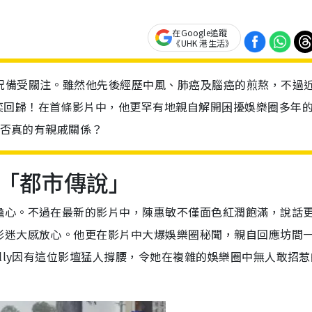
在Google追蹤
《UHK 港生活》
況備受關注。雖然他先後經歷中風、肺癌及腦癌的煎熬，不過
奕回歸！在首條影片中，他更罕有地親自解開困擾娛樂圈多年
是否真的有親戚關係？
「都市傳說」
擔心。不過在最新的影片中，陳惠敏不僅面色紅潤飽滿，說話
影迷大感放心。他更在影片中大爆娛樂圈秘聞，親自回應坊間
lly因有這位影壇猛人撐腰，令她在複雜的娛樂圈中無人敢招惹