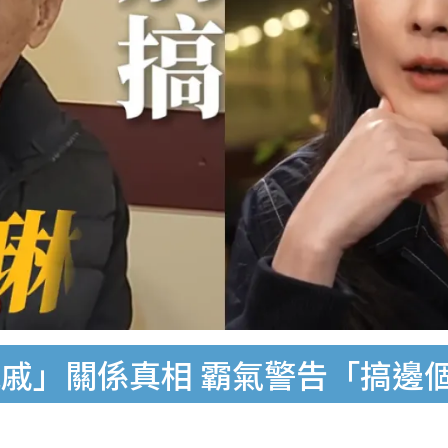
戚」關係真相 霸氣警告「搞邊