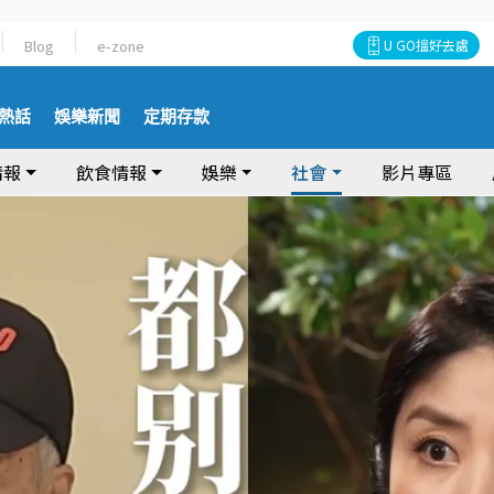
Blog
e-zone
U GO搵好去處
熱話
娛樂新聞
定期存款
情報
飲食情報
娛樂
社會
影片專區