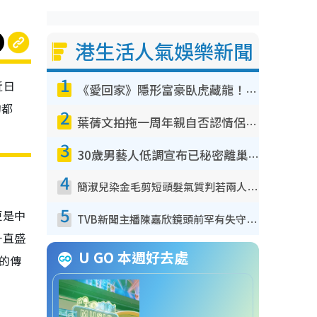
港生活人氣娛樂新聞
1
近日
《愛回家》隱形富豪臥虎藏龍！盤點12位財氣逼人的有錢藝人：呢位靚女3億身家唔憂做
的都
2
葉蒨文拍拖一周年親自否認情侶關係？！被質疑感情造假竟稱GM「普通同事」
3
30歲男藝人低調宣布已秘密離巢！人氣急跌變失蹤人口︰「這幾年過得並不容易」
4
簡淑兒染金毛剪短頭髮氣質判若兩人！嚇壞老公麥大力都認唔出：「你做咩事？」
5
更是中
TVB新聞主播陳嘉欣鏡頭前罕有失守！遭林超英一句說話突襲嚇親當場大笑
一直盛
U GO 本週好去處
的傳