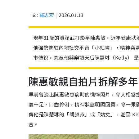
文:
羅志宏
2026.01.13
現年81歲的資深武打影星陳惠敏，近年健康狀
他強勢進駐內地社交平台「小紅書」，精神奕
市傳說，究竟他與樂壇天后陳慧琳（Kelly） 
陳惠敏親自拍片拆解多年
早前曾流出陳惠敏患病時的憔悴照片，令人相當
氣十足、口齒伶俐，精神狀態明顯回勇，令一眾
傳他是陳慧琳的「親叔叔」或「姑丈」，甚至 Ke
言。