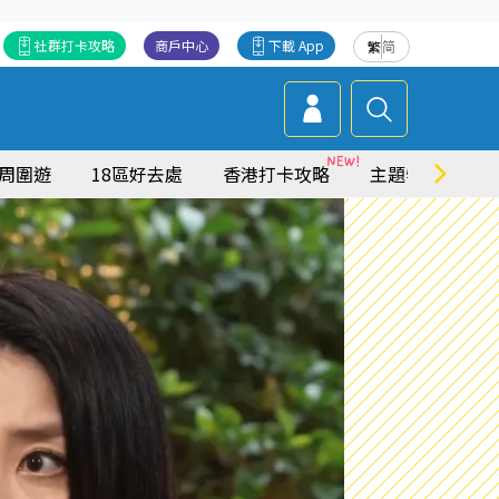
社群打卡攻略
商戶中心
下載 App
繁
简
周圍遊
18區好去處
香港打卡攻略
主題特集