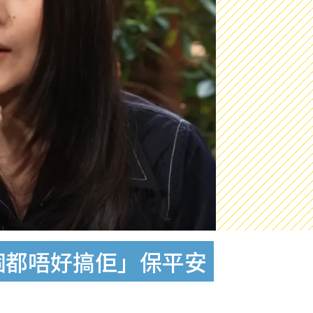
個都唔好搞佢」保平安