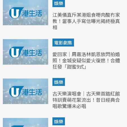
娛樂
江美儀直斥某港姐食嘢肉酸冇家
教！當事人手寫信曝光揭終極真
相
電影劇集
愛回家｜周嘉洛林凱恩放閃拍婚
照！金城安疑似愛火復燃！合體
狂發「甜蜜9式」
娛樂
古天樂演唱會｜古天樂首踏紅館
特訓賣萌花絮流出！昔日經典合
唱歌驚爆未必唱
娛樂