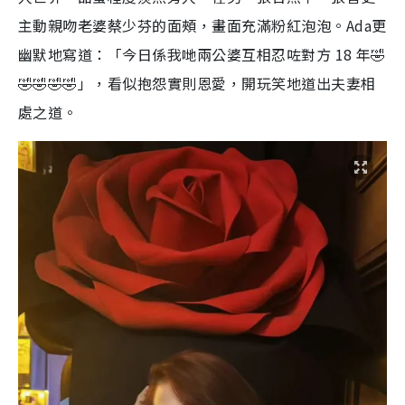
主動親吻老婆蔡少芬的面頰，畫面充滿粉紅泡泡。Ada更
幽默地寫道：「今日係我哋兩公婆互相忍咗對方 18 年🤣
🤣🤣🤣🤣」，看似抱怨實則恩愛，
開玩笑地道出夫妻相
處之道。