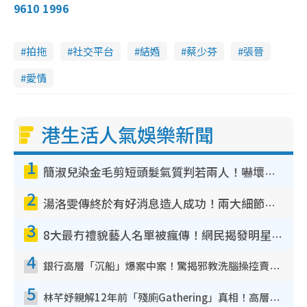
9610 1996
拍拖
社交平台
結婚
蔡少芬
張晉
愛情
港生活人氣娛樂新聞
1
簡淑兒染金毛剪短頭髮氣質判若兩人！嚇壞老公麥大力都認唔出：「你做咩事？」
2
湯洛雯傳終於有好消息造人成功！兩大細節曝孕味極濃惹猜測：大肚婆先會咁！
3
8大最冇禮貌藝人名單被瘋傳！網民揭發明星真面目 一致數臭呢位係無品天花板？
4
銀行高層「沉船」爆案中案！驚揭邪教洗腦操控賣淫被吞600萬 幕後黑手講多錯多
5
林芊妤親解12年前「殘廁Gathering」真相！高層解約一句話重創尊嚴至今拒返TVB