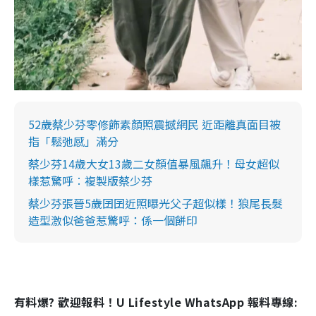
52歲蔡少芬零修飾素顏照震撼網民 近距離真面目被
指「鬆弛感」滿分
蔡少芬14歲大女13歲二女顏值暴風飆升！母女超似
樣惹驚呼︰複製版蔡少芬
蔡少芬張晉5歲囝囝近照曝光父子超似樣！狼尾長髮
造型激似爸爸惹驚呼：係一個餅印
有料爆? 歡迎報料！U Lifestyle WhatsApp 報料專線: