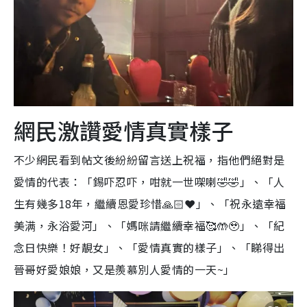
網民激讚愛情真實樣子
不少網民看到帖文後紛紛留言送上祝福，指他們絕對是
愛情的代表：「錫吓忍吓，咁就一世㗎喇🤣🤣」、「人
生有幾多18年，繼續恩愛珍惜🙏🏻❤️」、「祝永遠幸福
美满，永浴愛河」、「媽咪請繼續幸福🥰🤲🥹」、「紀
念日快樂！好靚女」、「愛情真實的樣子」、「睇得出
晉哥好愛娘娘，又是羨慕別人愛情的一天~」