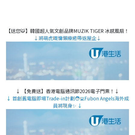
【送您🐯】韓國超人氣文創品牌MUZIK TIGER 冰感風扇！
↓將萌虎嘅慵懶療癒帶返屋企↓
↓ 【免費送】香港電腦通訊節2026電子門票！↓
↓ 首創舊電腦即場Trade-in計劃🧑‍💻Fubon Angels海外成
員將現身✨ ↓