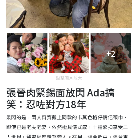
+2
點擊圖片放大
張晉肉緊錫面放閃 Ada搞
笑：忍咗對方18年
最閃的是，兩人齊齊戴上同款的卡其色格仔情侶頸巾，
即使已是老夫老妻，依然極具儀式感，十指緊扣享受二
人世界，甜蜜程度羨煞旁人。
在另一張合照中，張晉更