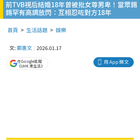
前TVB視后結婚18年曾被批女尊男卑！當眾錫
錫罕有高調放閃：互相忍咗對方18年
首頁
生活話題
娛樂
文:
鄭惠文
2026.01.17
在Google追蹤
用 App 睇文
《UHK 港生活》