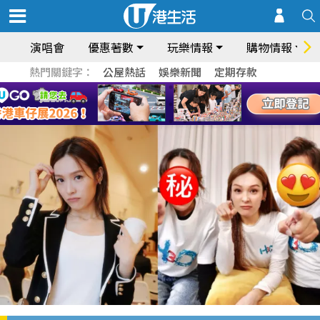
演唱會
優惠著數
玩樂情報
購物情報
熱門關鍵字：
公屋熱話
娛樂新聞
定期存款