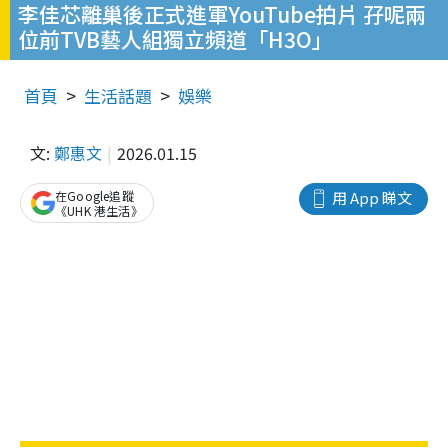
李佳芯離巢後正式進軍YouTube拍片 孖呢兩
位前TVB藝人組獨立頻道「H3O」
首頁
生活話題
娛樂
文:
鄭惠文
2026.01.15
在Google追蹤
用 App 睇文
《UHK 港生活》