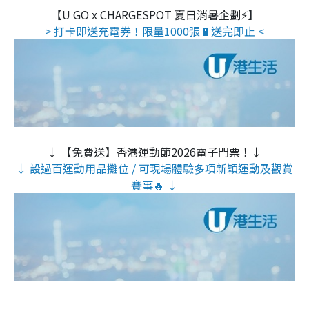
【U GO x CHARGESPOT 夏日消暑企劃⚡】
> 打卡即送充電券！限量1000張🔋送完即止 <
↓ 【免費送】香港運動節2026電子門票！↓
↓ 設過百運動用品攤位 / 可現場體驗多項新穎運動及觀賞
賽事🔥 ↓