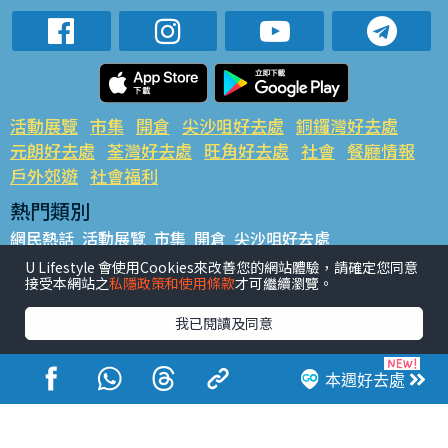
活動展覽
市集
開倉
尖沙咀好去處
銅鑼灣好去處
元朗好去處
荃灣好去處
旺角好去處
社會
餐廳情報
戶外郊遊
社會福利
熱門類別
網民熱話
活動展覽
市集
開倉
尖沙咀好去處
銅鑼灣好去處
元朗好去處
荃灣好去處
旺角好去處
社會
U Lifestyle 會使用Cookies來改善您的網站體驗，請確定您同意
接受本網站之
私隱政策和使用條款
才可繼續瀏覽。
餐廳情報
戶外郊遊
熱門標籤
我已閱讀及同意
#UGO搵好去處
#人氣活動推介
#美食社群熱話
#親子玩樂好去處
#ULifestyle應用程式
#限時搶
本週好去處
#UJetso禮物放送
#ULifestyle商戶中心
#著數
#網絡熱話
香港經濟日報版權所有©2026