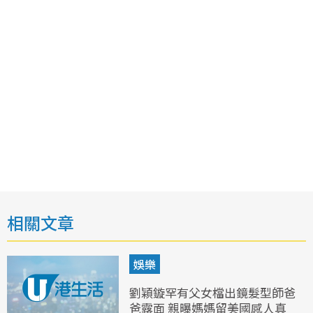
相關文章
娛樂
劉穎鏇罕有父女檔出鏡髮型師爸
爸露面 親曝媽媽留美國感人真