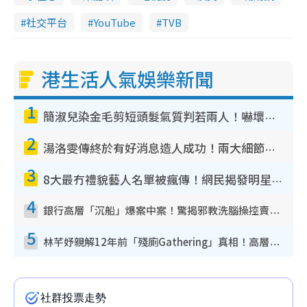
社交平台
YouTube
TVB
港生活人氣娛樂新聞
1
簡淑兒染金毛剪短頭髮氣質判若兩人！嚇壞老公麥大力都認唔出：「你做咩事？」
2
湯洛雯傳終於有好消息造人成功！兩大細節曝孕味極濃惹猜測：大肚婆先會咁！
3
8大最冇禮貌藝人名單被瘋傳！網民揭發明星真面目 一致數臭呢位係無品天花板？
4
銀行高層「沉船」爆案中案！驚揭邪教洗腦操控賣淫被吞600萬 幕後黑手講多錯多
5
林芊妤親解12年前「殘廁Gathering」真相！高層解約一句話重創尊嚴至今拒返TVB