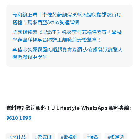
義和線上看｜李佳芯新劇演黑幫大嫂與黎諾懿再度
搭檔！馬來西亞Astro獨播詳情
梁嘉琪錄製《早霸王》邀來李佳芯擔任嘉賓！學是
學非團隊極罕合體送上離職前最後驚喜！
李佳芯久違露面IG晒超真實素顏 少女膚質狀態驚人
獲激讚似中學生
有料爆? 歡迎報料！U Lifestyle WhatsApp 報料專線:
9610 1996
李佳芯
梁嘉琪
電視劇
演員
楊潮凱