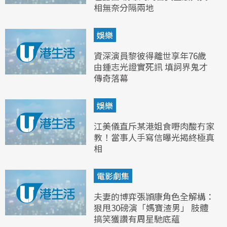
相無奈分隔兩地
娛樂
資深演員黎彼得離世享年76歲
由鍾志光證實死訊 填詞界鬼才
傳奇落幕
娛樂
江美儀直斥某港姐食嘢肉酸冇家
教！當事人手寫信曝光揭終極真
相
電影劇集
夫妻的博弈張頴康角色全解構：
狠甩30磅演「媽寶渣男」 肢體
搞笑獲讚有周星馳底蘊