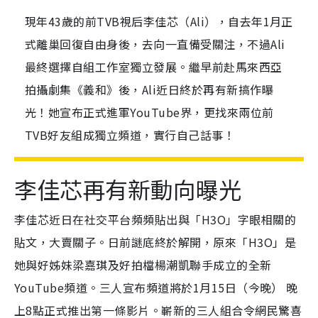
現年43歲的前TVB視后李佳芯（Ali），自去年1月正
式離巢回復自由身後，去向一直備受關注，不過Ali
最終選擇自組工作室獨立發展。繼早前赴馬來西亞
拍攝劇集《義和》後，Ali近日終於再有新搞作曝
光！她宣布正式進軍YouTube界，更找來兩位前
TVB好友組成獨立頻道，實行自己話事！
李佳芯再有新動向曝光
李佳芯近日在社交平台頻頻貼出與「H3O」字眼相關的
貼文，大賣關子。日前謎底終於解開，原來「H3O」是
她與好姊妹梁嘉琪及好拍檔楊潮凱聯手成立的全新
YouTube頻道。三人宣布頻道將於1月15日（今晚） 晚
上8點正式推出第一條影片。嶄新的三人組合令網民驚喜