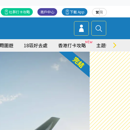
社群打卡攻略
商戶中心
下載 App
繁
简
周圍遊
18區好去處
香港打卡攻略
主題特集