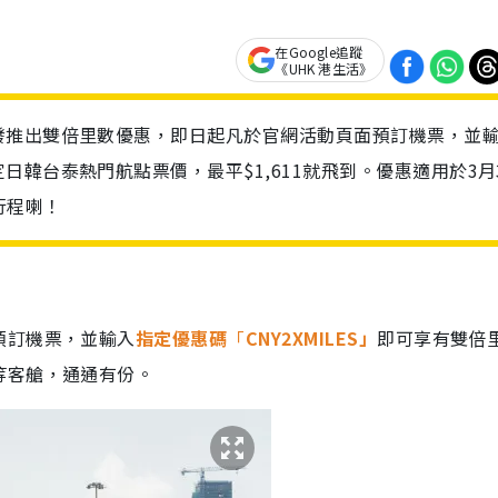
在Google追蹤
《UHK 港生活》
發推出雙倍里數優惠，即日起凡於官網活動頁面預訂機票，並
韓台泰熱門航點票價，最平$1,611就飛到。優惠適用於3月
行程喇！
預訂機票，並輸入
指定優惠碼
「
CNY2XMILES」
即可享有雙倍
等客艙，通通有份。