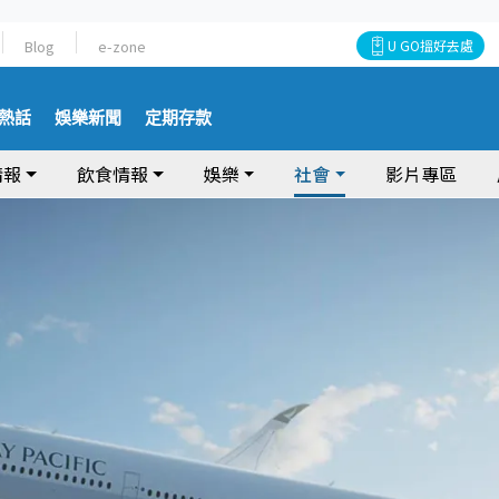
Blog
e-zone
U GO搵好去處
熱話
娛樂新聞
定期存款
情報
飲食情報
娛樂
社會
影片專區