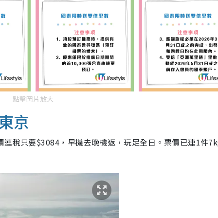
點擊圖片放大
東京
連稅只要$3084，早機去晚機返，玩足全日。票價已連1件7k