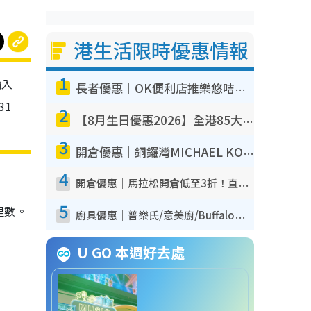
港生活限時優惠情報
1
輸入
長者優惠｜OK便利店推樂悠咭優惠！買麵包/牛奶/保健品拍卡即減
31
2
【8月生日優惠2026】全港85大食買玩著數攻略 自助餐/火鍋放題同行免費＋誠品/DONKI送現金券
3
開倉優惠｜銅鑼灣MICHAEL KORS開倉低至17折！直擊$500起買手袋/銀包/鞋款 必買經典Jet Set系列
4
開倉優惠｜馬拉松開倉低至3折！直擊$99起買adidas／New Balance／Puma鞋款 STANLEY保溫杯劈價至$119起
5
里數。
廚具優惠｜普樂氏/意美廚/Buffalo廚具低至3折！$89起買煎鍋／炒鑊／個人鍋 同場小家電激減至$99起
U GO 本週好去處