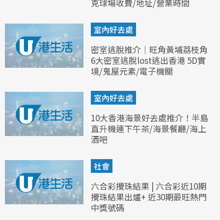
克球場收費/地址/營業時間
室內好去處
密室逃脫推介｜旺角黃埔荔枝角
6大密室逃脫lost逃出香港 5D實
境/鬼屋元素/電子機關
室內好去處
10大香港海景好去處推介！半島
直升機連下午茶/海景餐廳/海上
酒吧
社會
六合彩攪珠結果 | 六合彩近10期
攪珠結果出爐+ 近30期最旺熱門
中獎號碼