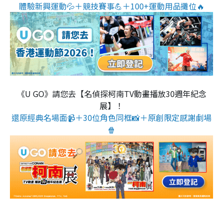
體驗新興運動💦＋競技賽事💪＋100+運動用品攤位🔥
《U GO》請您去【名偵探柯南TV動畫播放30週年紀念
展】！
還原經典名場面📹＋30位角色同框📸＋原創限定感謝劇場
🍿