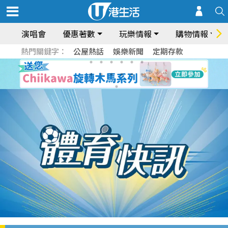
演唱會
優惠著數
玩樂情報
購物情報
熱門關鍵字：
公屋熱話
娛樂新聞
定期存款