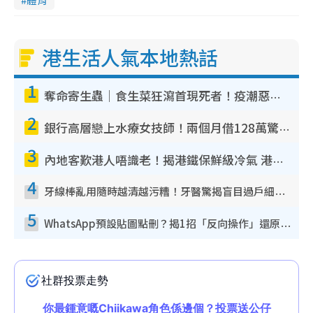
港生活人氣本地熱話
1
奪命寄生蟲｜食生菜狂瀉首現死者！疫潮惡化錄1.8萬宗病例 揭洗菜3大謬誤
2
銀行高層戀上水療女技師！兩個月借128萬驚覺「沉船」沉落火海 揭背後疑似邪教操控賣淫
3
內地客歎港人唔識老！揭港鐵保鮮級冷氣 港人求放過：咪投訴
4
牙線棒亂用隨時越清越污糟！牙醫驚揭盲目過戶細菌恐致蛀牙：呢種先係日常真保養
5
WhatsApp預設貼圖點刪？揭1招「反向操作」還原簡潔介面 附3步實測教學