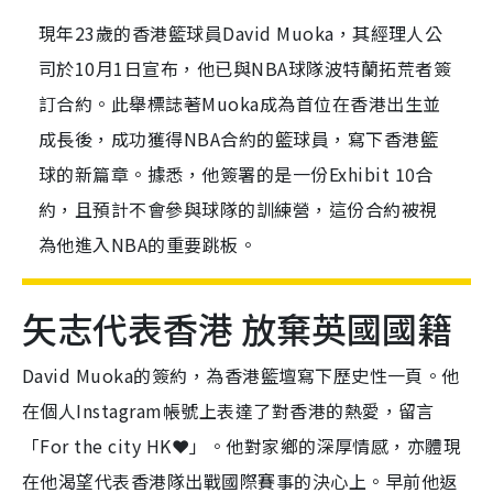
現年23歲的香港籃球員David Muoka，其經理人公
司於10月1日宣布，他已與NBA球隊波特蘭拓荒者簽
訂合約。此舉標誌著Muoka成為首位在香港出生並
成長後，成功獲得NBA合約的籃球員，寫下香港籃
球的新篇章。據悉，他簽署的是一份Exhibit 10合
約，且預計不會參與球隊的訓練營，這份合約被視
為他進入NBA的重要跳板。
矢志代表香港 放棄英國國籍
David Muoka的簽約，為香港籃壇寫下歷史性一頁。他
在個人Instagram帳號上表達了對香港的熱愛，留言
「For the city HK❤️」。他對家鄉的深厚情感，亦體現
在他渴望代表香港隊出戰國際賽事的決心上。早前他返