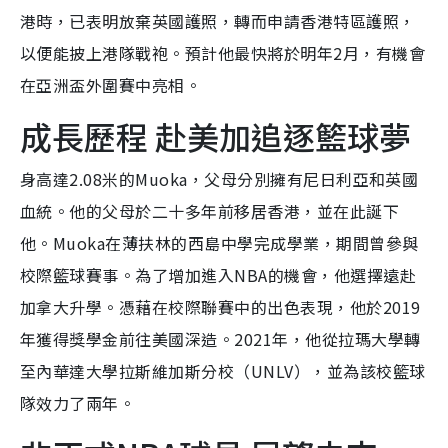
港時，已表明放棄英國護照，轉而申請香港特區護照，
以便能披上港隊戰袍。預計他最快將於明年2月，有機會
在亞洲盃外圍賽中亮相。
成長歷程 赴美加追逐籃球夢
身高達2.08米的Muoka，父母分別擁有尼日利亞和英國
血統。他的父母於二十多年前移居香港，並在此誕下
他。Muoka在薄扶林的西島中學完成學業，期間曾參與
校際籃球賽事。為了增加進入NBA的機會，他選擇遠赴
加拿大升學。憑藉在校際聯賽中的出色表現，他於2019
年獲得獎學金前往美國深造。2021年，他從拉瑪大學轉
至內華達大學拉斯維加斯分校（UNLV），並為該校籃球
隊效力了兩年。