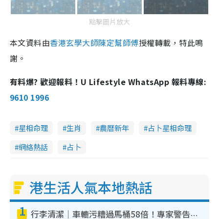
點擊圖片放大
本文資料由
香港玄學大師陳定幫師傅
授權轉載，特此鳴
謝。
有料爆? 歡迎報料！U Lifestyle WhatsApp 報料專線:
9610 1996
星相命理
生肖
農曆新年
占卜星相命理
網絡熱話
占卜
港生活人氣本地熱話
1
行李清潔｜車轆污糟過馬桶58倍！專家警告忌用酒精抹 教1招免污手除菌