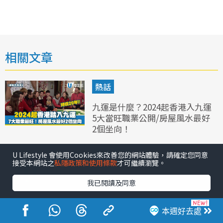
相關文章
熱話
九運是什麼？2024起香港入九運
5大當旺職業公開/房屋風水最好
2個坐向！
U Lifestyle 會使用Cookies來改善您的網站體驗，請確定您同意
戶外郊遊
接受本網站之
私隱政策和使用條款
才可繼續瀏覽。
九龍寨城公園︱九龍寨城公園設
我已閱讀及同意
施展覽一文睇清！45分鐘免費導
賞團/交通方式一覽
本週好去處