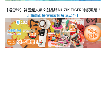
【送您🐯】韓國超人氣文創品牌MUZIK TIGER 冰感風扇！
↓將萌虎嘅慵懶療癒帶返屋企↓