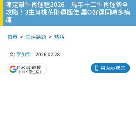
陳定幫生肖運程2026｜馬年十二生肖運勢全
攻略！3生肖桃花財運極佳 屬O好運同時多病
痛
首頁
生活話題
熱話
文:
李加傑
2026.02.28
在Google追蹤
用 App 睇文
《UHK 港生活》