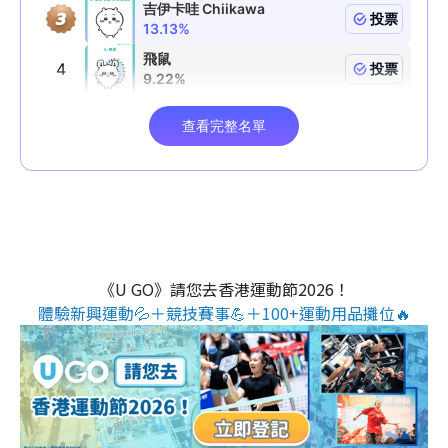
《U GO》請您去香港運動節2026！
體驗新興運動💦＋競技賽事💪＋100+運動用品攤位🔥