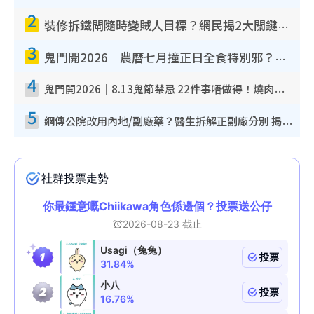
2
裝修拆鐵閘隨時變賊人目標？網民揭2大關鍵用途：裝新式等於白裝？附新舊鐵閘分別
3
鬼門開2026｜農曆七月撞正日全食特別邪？專家警告切忌做一事！揭4大禁忌+2招保平安
4
鬼門開2026｜8.13鬼節禁忌 22件事唔做得！燒肉、刺身要少食？半夜勿吹口哨/打呢個電話
5
網傳公院改用內地/副廠藥？醫生拆解正副廠分別 揭4類人換藥隨時出事