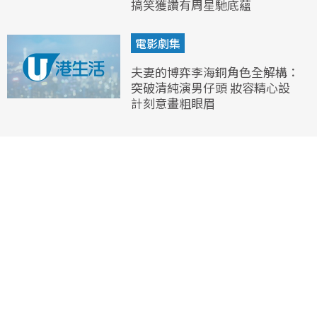
搞笑獲讚有周星馳底蘊
電影劇集
夫妻的博弈李海銅角色全解構：
突破清純演男仔頭 妝容精心設
計刻意畫粗眼眉