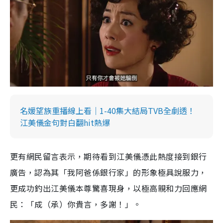
名媛望族重播線上看｜1-40集大結局TVB全劇透！
江美儀金句對白翻hit熱爆
更有網民留言表示，期待看到江美儀憑此熱度接到銀行
廣告，認為其「我阿爸係銀行家」的形象極具說服力，
更成功釣出江美儀本尊驚喜現身，以極高親和力回應網
民：「成（承）你貴言，多謝！」。