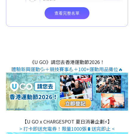
《U GO》請您去香港運動節2026！
體驗新興運動💦＋競技賽事💪＋100+運動用品攤位🔥
【U GO x CHARGESPOT 夏日消暑企劃⚡】
> 打卡即送充電券！限量1000張🔋送完即止 <