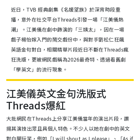
近日，TVB 經典劇集《名媛望族》於深宵時段重
播，意外在社交平台Threads引發一場「江美儀熱
潮」。江美儀在劇中飾演的「三姨太」，因在一場
戲子楊怡嫁入門的鬧交戲份中，與對手劉松仁狂飆
英語金句對白，相關精華片段近日不斷在Threads瘋
狂洗版，更被網民戲稱為2026最奇特、透過看舊劇
「學英文」的流行現象。
江美儀英文金句洗版式
Threads爆紅
大批網民在Threads上分享江美儀當年的演出片段，讚
揚其演技出眾且具個人特色。不少人以她在劇中的英文
對白開玩笑，例如「I will shout as I please」、「As if