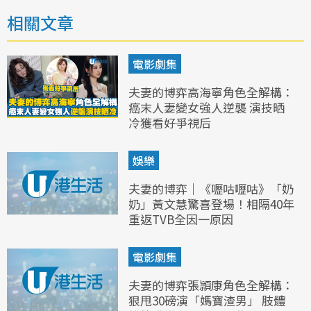
相關文章
電影劇集
夫妻的博弈高海寧角色全解構：
癌末人妻變女強人逆襲 演技晒
冷獲看好爭視后
娛樂
夫妻的博弈｜《嚦咕嚦咕》「奶
奶」黃文慧驚喜登場！相隔40年
重返TVB全因一原因
電影劇集
夫妻的博弈張頴康角色全解構：
狠甩30磅演「媽寶渣男」 肢體