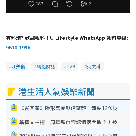
有料爆? 歡迎報料！U Lifestyle WhatsApp 報料專線:
9610 1996
江美儀
網絡熱話
TVB
英文科
港生活人氣娛樂新聞
1
《愛回家》隱形富豪臥虎藏龍！盤點12位財氣逼人的有錢藝人：呢位靚女3億身家唔憂做
2
葉蒨文拍拖一周年親自否認情侶關係？！被質疑感情造假竟稱GM「普通同事」
3