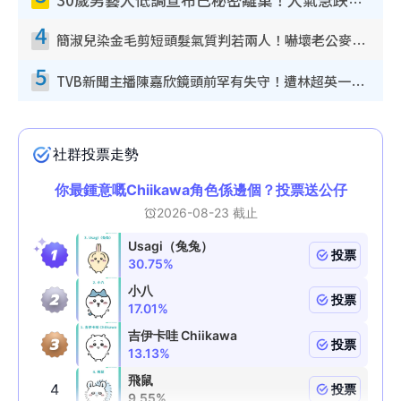
30歲男藝人低調宣布已秘密離巢！人氣急跌變失蹤人口︰「這幾年過得並不容易」
4
簡淑兒染金毛剪短頭髮氣質判若兩人！嚇壞老公麥大力都認唔出：「你做咩事？」
5
TVB新聞主播陳嘉欣鏡頭前罕有失守！遭林超英一句說話突襲嚇親當場大笑