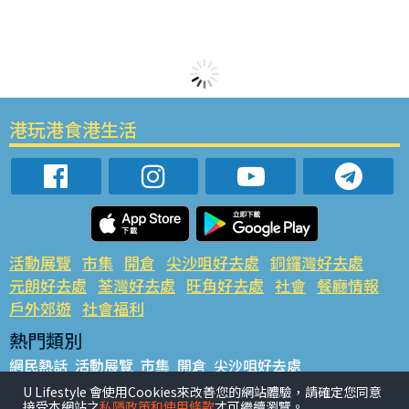
港玩港食港生活
活動展覽
市集
開倉
尖沙咀好去處
銅鑼灣好去處
元朗好去處
荃灣好去處
旺角好去處
社會
餐廳情報
戶外郊遊
社會福利
熱門類別
網民熱話
活動展覽
市集
開倉
尖沙咀好去處
銅鑼灣好去處
元朗好去處
荃灣好去處
旺角好去處
社會
U Lifestyle 會使用Cookies來改善您的網站體驗，請確定您同意
接受本網站之
私隱政策和使用條款
才可繼續瀏覽。
餐廳情報
戶外郊遊