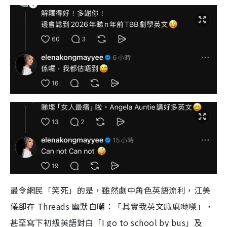
最令網民「笑死」的是，雖然劇中角色英語流利，江美
儀卻在 Threads 幽默自嘲：「其實我英文麻麻哋㗎」，
甚至寫下初級英語對白「I go to school by bus」及