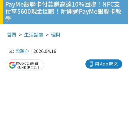
PayMe銀聯卡付款賺高達10%回贈！NFC支
付享$600現金回贈！附開通PayMe銀聯卡教
學
首頁
生活話題
理財
文:
梁穎心
2026.04.16
在Google追蹤
用 App 睇文
《UHK 港生活》