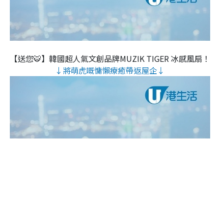
【送您🐯】韓國超人氣文創品牌MUZIK TIGER 冰感風扇！
↓將萌虎嘅慵懶療癒帶返屋企↓