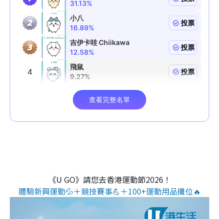
《U GO》請您去香港運動節2026！
體驗新興運動💦＋競技賽事💪＋100+運動用品攤位🔥