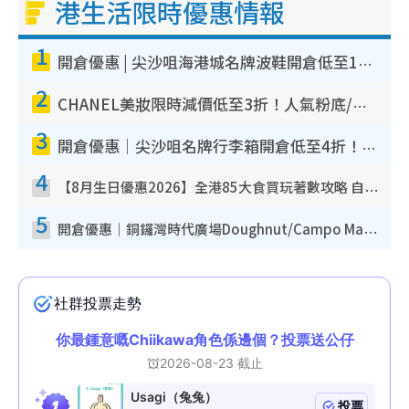
港生活限時優惠情報
1
開倉優惠 | 尖沙咀海港城名牌波鞋開倉低至1折！On鞋$899起／Joy&Peace鞋履$98起
2
CHANEL美妝限時減價低至3折！人氣粉底/唇膏/精華液低至$275！COCO香水都有平
3
開倉優惠｜尖沙咀名牌行李箱開倉低至4折！一連5日 American Tourister/ace./Hallmark $200起！
4
【8月生日優惠2026】全港85大食買玩著數攻略 自助餐/火鍋放題同行免費＋誠品/DONKI送現金券
5
開倉優惠｜銅鑼灣時代廣場Doughnut/Campo Marzio開倉低至1折！背囊、書包、手袋劈價$200起