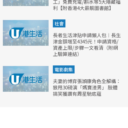
工」免費充電/斟水等5大隱藏福
利【附香港4大最靚圖書館】
社會
長者生活津貼申請懶人包︱長生
津金額增至4345元！申請資格/
資產上限/步驟一文看清（附網
上驗算連結）
電影劇集
夫妻的博弈張頴康角色全解構：
狠甩30磅演「媽寶渣男」 肢體
搞笑獲讚有周星馳底蘊