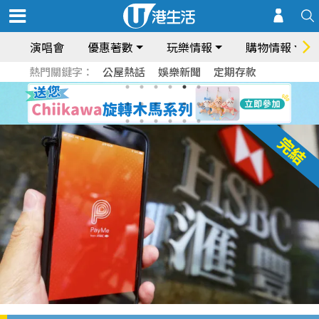
演唱會
優惠著數
玩樂情報
購物情報
熱門關鍵字：
公屋熱話
娛樂新聞
定期存款