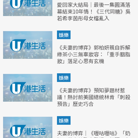
愛回家大結局｜最後一集圓滿落
幕結束10年情！《三代同糖》吳
若希李茵彤母女檔亂入
娛樂
《夫妻的博弈》郭柏妍親自拆解
綠茶小三無辜妝容：「重手胭脂
妝」落足心思有玄機
娛樂
《夫妻的博弈》預知夢題材惹
議！熱討前美國總統林肯「刺殺
預告」歷史巧合
娛樂
夫妻的博弈｜《嚦咕嚦咕》「奶