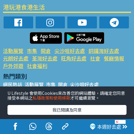
港玩港食港生活
活動展覽
市集
開倉
尖沙咀好去處
銅鑼灣好去處
元朗好去處
荃灣好去處
旺角好去處
社會
餐廳情報
戶外郊遊
社會福利
熱門類別
網民熱話
活動展覽
市集
開倉
尖沙咀好去處
銅鑼灣好去處
元朗好去處
荃灣好去處
旺角好去處
社會
U Lifestyle 會使用Cookies來改善您的網站體驗，請確定您同意
接受本網站之
私隱政策和使用條款
才可繼續瀏覽。
餐廳情報
戶外郊遊
熱門標籤
我已閱讀及同意
#UGO搵好去處
#人氣活動推介
#美食社群熱話
#親子玩樂好去處
#ULifestyle應用程式
#限時搶
本週好去處
#UJetso禮物放送
#ULifestyle商戶中心
#著數
#網絡熱話