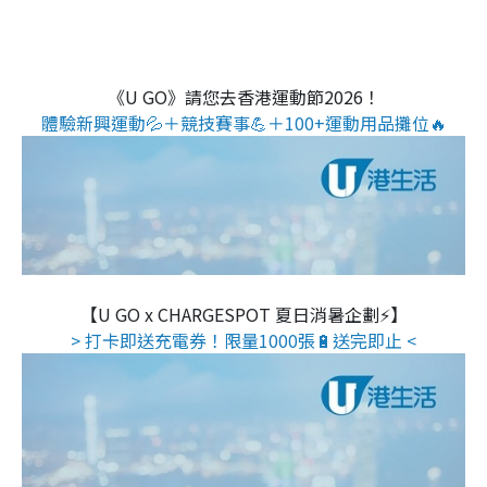
《U GO》請您去香港運動節2026！
體驗新興運動💦＋競技賽事💪＋100+運動用品攤位🔥
【U GO x CHARGESPOT 夏日消暑企劃⚡】
> 打卡即送充電券！限量1000張🔋送完即止 <