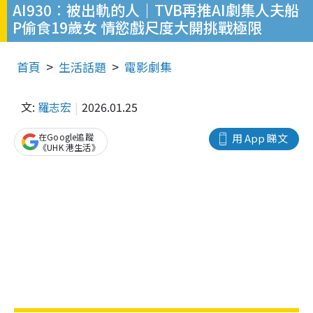
AI930︰被出軌的人｜TVB再推AI劇集人夫船
P偷食19歲女 情慾戲尺度大開挑戰極限
首頁
生活話題
電影劇集
文:
羅志宏
2026.01.25
在Google追蹤
用 App 睇文
《UHK 港生活》