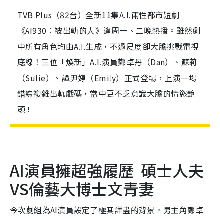
TVB Plus（82台）全新11集A.I.兩性都市短劇
《AI930︰被出軌的人》逢周一、二晚熱播。雖然劇
中所有角色均由A.I.生成，不過尺度卻大膽挑戰電視
底線！三位「煥新」A.I.演員鄭卓丹（Dan）、蘇莉
（Sulie）、譚尹婷（Emily）正式登場，上演一場
錯綜複雜出軌戲碼，當中更不乏意識大膽的情慾鏡
頭！
AI演員擁超強履歷 碩士人夫
VS倫藝大博士文青妻
今次劇組為AI演員設定了極其詳盡的背景。男主角鄭卓