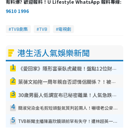
有料爆? 歡迎報料！U Lifestyle WhatsApp 報料專線:
9610 1996
TVB劇集
TVB
電視劇
港生活人氣娛樂新聞
1
《愛回家》隱形富豪臥虎藏龍！盤點12位財氣逼人的有錢藝人：呢位靚女3億身家唔憂做
2
葉蒨文拍拖一周年親自否認情侶關係？！被質疑感情造假竟稱GM「普通同事」
3
30歲男藝人低調宣布已秘密離巢！人氣急跌變失蹤人口︰「這幾年過得並不容易」
4
簡淑兒染金毛剪短頭髮氣質判若兩人！嚇壞老公麥大力都認唔出：「你做咩事？」
5
TVB新聞主播陳嘉欣鏡頭前罕有失守！遭林超英一句說話突襲嚇親當場大笑