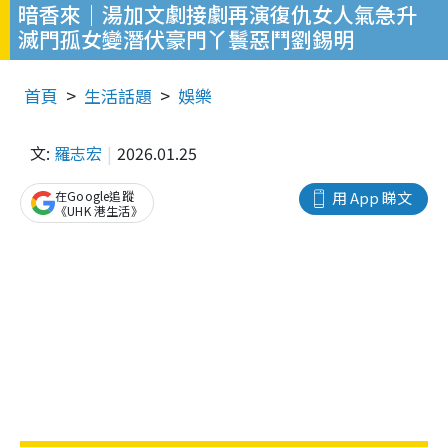
暗香來｜湯加文劇接劇再演復仇女人氣急升
滅門孤女變潛伏豪門丫鬟惡鬥劉錫明
首頁
生活話題
娛樂
文:
羅志宏
2026.01.25
在Google追蹤
用 App 睇文
《UHK 港生活》