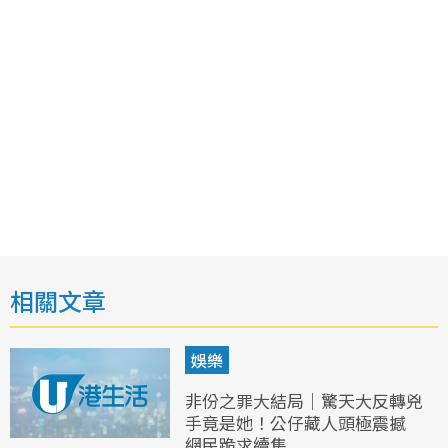
相關文章
娛樂
非份之罪大結局｜驚天大反轉兇
手竟是她！公仔藏人頭極震撼
網民跪求續集