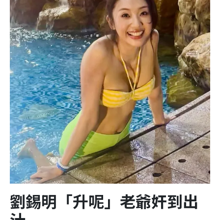
劉錫明「升呢」老爺奸到出
汁