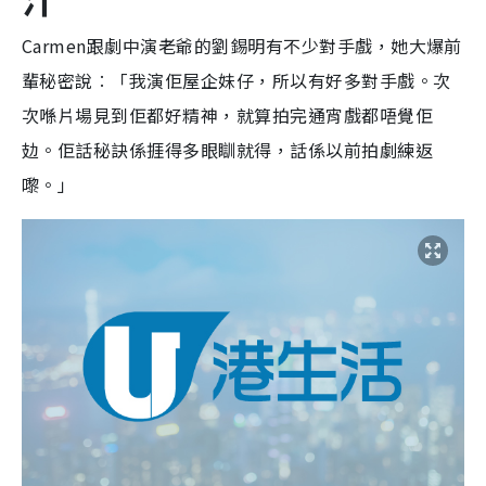
Carmen跟劇中演老爺的劉錫明有不少對手戲，她大爆前
輩秘密說︰「我演佢屋企妹仔，所以有好多對手戲。次
次喺片場見到佢都好精神，就算拍完通宵戲都唔覺佢
攰。佢話秘訣係捱得多眼瞓就得，話係以前拍劇練返
嚟。」