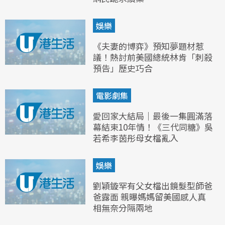
娛樂
《夫妻的博弈》預知夢題材惹
議！熱討前美國總統林肯「刺殺
預告」歷史巧合
電影劇集
愛回家大結局｜最後一集圓滿落
幕結束10年情！《三代同糖》吳
若希李茵彤母女檔亂入
娛樂
劉穎鏇罕有父女檔出鏡髮型師爸
爸露面 親曝媽媽留美國感人真
相無奈分隔兩地