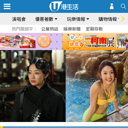
演唱會
優惠著數
玩樂情報
購物情報
熱門關鍵字：
公屋熱話
娛樂新聞
定期存款