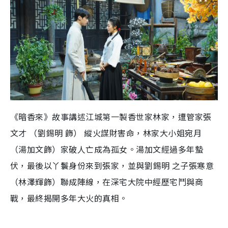
《暗香來》故事講述江城第一製香世家林家，遭管家張
文才 （劉錫明 飾） 縱火謀財害命，林家大小姐宛月
（湯加文飾）家破人亡成為孤女。湯加文經過多年蟄
伏，最後以丫鬟身份來到張家，並與劉錫明 之子張寒意
（林澤輝飾）聯成陣線，在深宅大院中經歷宅鬥與商
戰，最終揭開多年大火的真相。