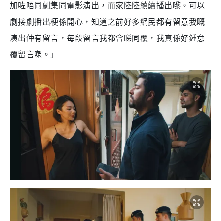
加咗唔同劇集同電影演出，而家陸陸續續播出嚟。可以
劇接劇播出梗係開心，知道之前好多網民都有留意我嘅
演出仲有留言，每段留言我都會睇同覆，我真係好鍾意
覆留言㗎。」