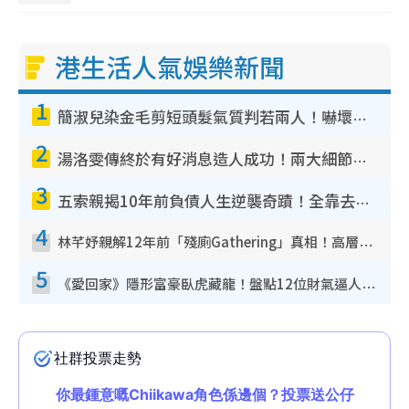
港生活人氣娛樂新聞
1
簡淑兒染金毛剪短頭髮氣質判若兩人！嚇壞老公麥大力都認唔出：「你做咩事？」
2
湯洛雯傳終於有好消息造人成功！兩大細節曝孕味極濃惹猜測：大肚婆先會咁！
3
五索親揭10年前負債人生逆襲奇蹟！全靠去一地方轉運後即遇上馬先生
4
林芊妤親解12年前「殘廁Gathering」真相！高層解約一句話重創尊嚴至今拒返TVB
5
《愛回家》隱形富豪臥虎藏龍！盤點12位財氣逼人的有錢藝人：呢位靚女3億身家唔憂做