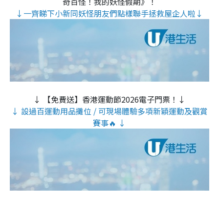
奇百怪！我的妖怪假期》！
↓一齊睇下小新同妖怪朋友們點樣聯手拯救屋企人啦↓
↓ 【免費送】香港運動節2026電子門票！↓
↓ 設過百運動用品攤位 / 可現場體驗多項新穎運動及觀賞
賽事🔥 ↓