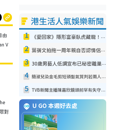
港生活人氣娛樂新聞
1
目由
《愛回家》隱形富豪臥虎藏龍！盤點12位財氣逼人的有錢藝人：呢位靚女3億身家唔憂做
 V
2
葉蒨文拍拖一周年親自否認情侶關係？！被質疑感情造假竟稱GM「普通同事」
3
30歲男藝人低調宣布已秘密離巢！人氣急跌變失蹤人口︰「這幾年過得並不容易」
4
簡淑兒染金毛剪短頭髮氣質判若兩人！嚇壞老公麥大力都認唔出：「你做咩事？」
5
TVB新聞主播陳嘉欣鏡頭前罕有失守！遭林超英一句說話突襲嚇親當場大笑
he
U GO 本週好去處
觀眾對