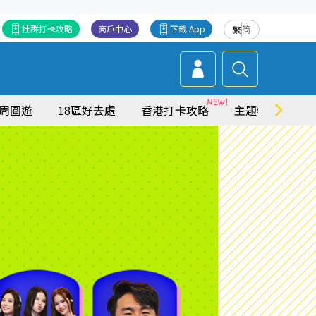
社群打卡攻略
商戶中心
下載 App
繁
简
周圍遊
18區好去處
香港打卡攻略
主題特集