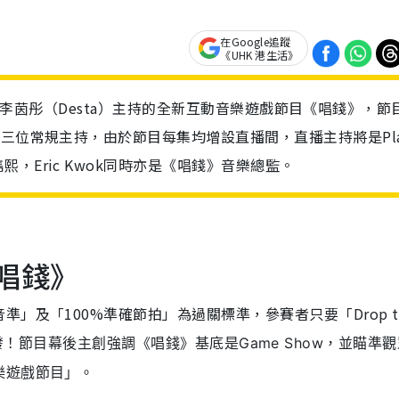
在Google追蹤
《UHK 港生活》
 V成員李茵彤（Desta）主持的全新互動音樂遊戲節目《唱錢》，節
三位常規主持，由於節目每集均增設直播間，直播主持將是Plan
，Eric Kwok同時亦是《唱錢》音樂總監。
唱錢》
」及「100%準確節拍」為過關標準，參賽者只要「Drop t
發！
節目幕後主創強調《唱錢》基底是Game Show，並瞄準
樂遊戲節目」。