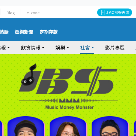
Blog
e-zone
U GO搵好去處
熱話
娛樂新聞
定期存款
情報
飲食情報
娛樂
社會
影片專區