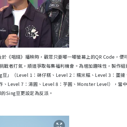
於《唱錢》播映時，觀眾只要嘟一嘟螢幕上的QR Code，便
i為心儀挑戰者打氣，順道爭取每集福利機會。為增加趣味性，製作組
Level 1：砵仔糕、Level 2：糯米糍、Level 3：蛋撻
喳咋、Level 7：湯圓、Level 8：芋圓、Monster Level），
el的Sing豆更設定為反派。