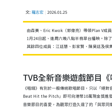
文:
羅志宏
2026.01.25
由森美、Eric Kwok（郭偉亮）帶領Plan
1月24日起、逢周六晚八點半翡翠台播映。除了
其餘四位成員：江廷慧、彭家賢、陳昊廷及侯雋熙
TVB全新音樂遊戲節目《
《唱錢》有別於一般傳統歌唱節目，只以「絕對音準
Beat Hit the Pitch」即可向港幣10萬現金獎進
音樂節目的喜愛，為觀眾打造久違了的「與眾同