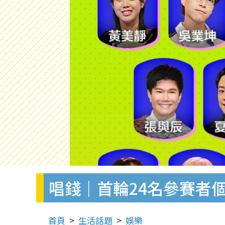
唱錢｜首輪24名參賽者
首頁
生活話題
娛樂