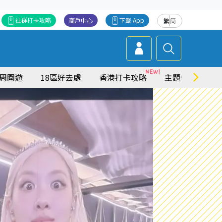
社群打卡攻略
商戶中心
下載 App
繁
简
周圍遊
18區好去處
香港打卡攻略
主題特集