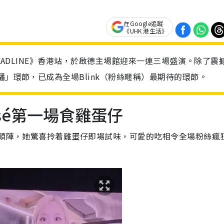
在Google追蹤
《UHK 港生活》
DEADLINE》香港站，於啟德主場館迎來一連三場盛演。除了震
播」環節，已成為全場Blink（粉絲暱稱）最期待的環節。
osé第一場食雞蛋仔
打頭陣，她驚喜拎着雞蛋仔即場試味，可愛的吃相令全場粉絲瘋