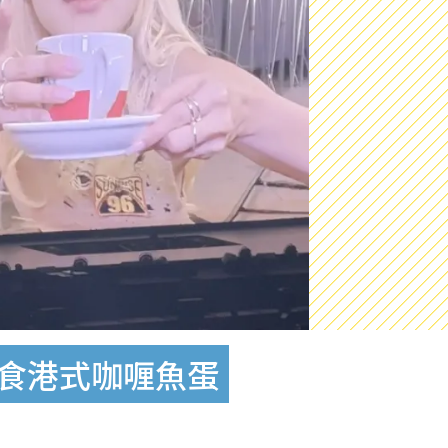
場食港式咖喱魚蛋