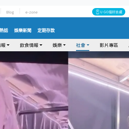
Blog
e-zone
U GO搵好去處
熱話
娛樂新聞
定期存款
情報
飲食情報
娛樂
社會
影片專區