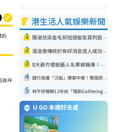
港生活人氣娛樂新聞
1
撼的
簡淑兒染金毛剪短頭髮氣質判若兩人！嚇壞老公麥大力都認唔出：「你做咩事？」
2
湯洛雯傳終於有好消息造人成功！兩大細節曝孕味極濃惹猜測：大肚婆先會咁！
3
8大最冇禮貌藝人名單被瘋傳！網民揭發明星真面目 一致數臭呢位係無品天花板？
4
銀行高層「沉船」爆案中案！驚揭邪教洗腦操控賣淫被吞600萬 幕後黑手講多錯多
狂高呼
5
林芊妤親解12年前「殘廁Gathering」真相！高層解約一句話重創尊嚴至今拒返TVB
U GO 本週好去處