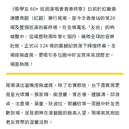
《張學友 60+ 巡迴演唱會香港終章》日前於紅磡香
港體育館（紅館）舉行尾場，是今次香港站的第20
場及整個巡演的最終場。在全場萬名「友迷」的吶
喊聲中，這場歷時兩年零七個月、橫跨全球的音樂
壯旅，正式以 324 場的震撼紀錄落下輝煌終幕。全
場座無虛席，更吸引多位圈中好友齊來見證歷史，
場面熱鬧！
尾場演出當晚座無虛席，除了忠實歌迷，台下嘉賓席更
是星光燦爛。張家輝、庾澄慶、曾志偉、鍾鎮濤、邱淑
貞、沈嘉偉、葉童、狄波拉、鄧麗欣等一眾圈中好友悉
數到場，足見歌神在演藝圈的極高人望，現場氣氛宛如
老友齊聚的溫馨派對。