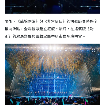
隨後，《餓狼傳說》與《非常夏日》的快歌節奏將熱度
推向沸點，全場觀眾起立狂歡。最終，在搖滾版《吻
別》的激昂樂聲與雷動掌聲中結束這場演唱會。