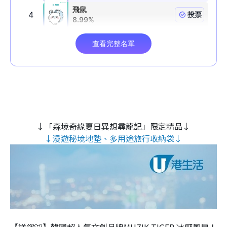
↓「森境奇緣夏日異想尋龍記」限定精品↓
↓漫遊秘境地墊、多用途旅行收納袋↓