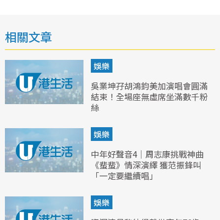
相關文章
娛樂
吳業坤孖胡鴻鈞美加演唱會圓滿
結束！全場座無虛席坐滿數千粉
絲
娛樂
中年好聲音4｜周志康挑戰神曲
《蜚蜚》情深演繹 獲范振鋒叫
「一定要繼續唱」
娛樂