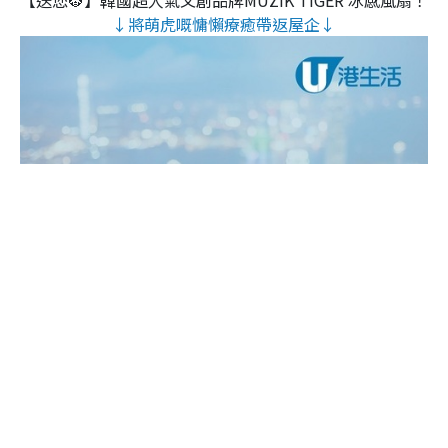
【送您🐯】韓國超人氣文創品牌MUZIK TIGER 冰感風扇！
↓將萌虎嘅慵懶療癒帶返屋企↓