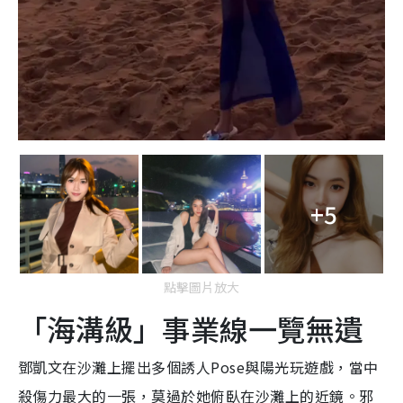
+5
點擊圖片放大
「海溝級」事業線一覽無遺
鄧凱文在沙灘上擺出多個誘人Pose與陽光玩遊戲，當中
殺傷力最大的一張，莫過於她俯臥在沙灘上的近鏡。邪