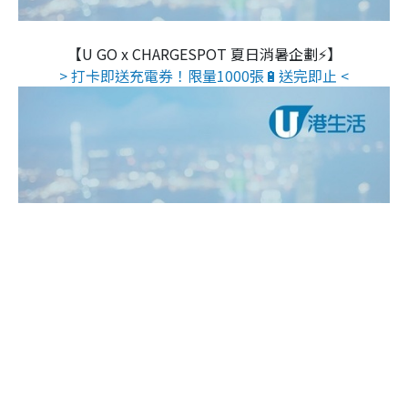
【U GO x CHARGESPOT 夏日消暑企劃⚡】
> 打卡即送充電券！限量1000張🔋送完即止 <