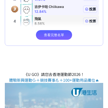
《U GO》請您去香港運動節2026！
體驗新興運動💦＋競技賽事💪＋100+運動用品攤位🔥