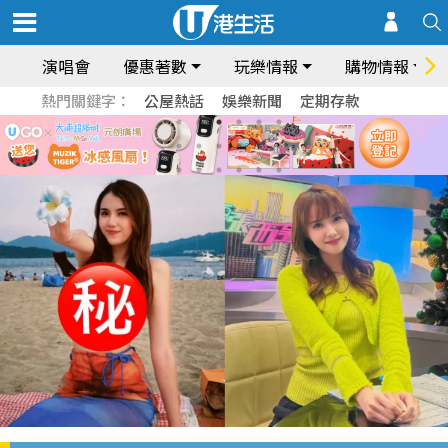
演唱會
優惠著數
玩樂情報
購物情報
熱門關鍵字：
公屋熱話
娛樂新聞
定期存款