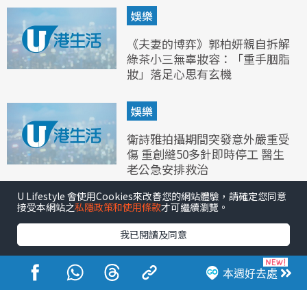
娛樂
《夫妻的博弈》郭柏妍親自拆解
綠茶小三無辜妝容：「重手胭脂
妝」落足心思有玄機
娛樂
衛詩雅拍攝期間突發意外嚴重受
傷 重創縫50多針即時停工 醫生
老公急安排救治
U Lifestyle 會使用Cookies來改善您的網站體驗，請確定您同意
接受本網站之
私隱政策和使用條款
才可繼續瀏覽。
我已閱讀及同意
本週好去處