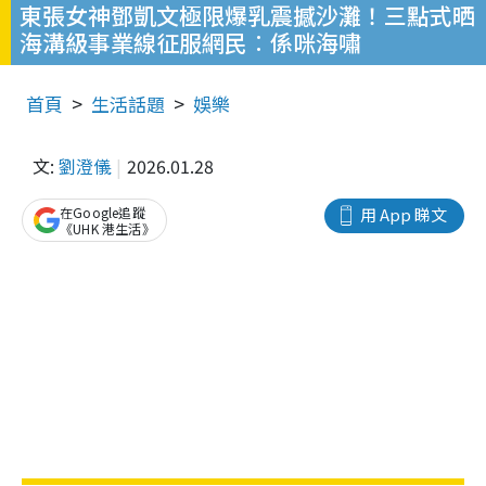
東張女神鄧凱文極限爆乳震撼沙灘！三點式晒
海溝級事業線征服網民︰係咪海嘯
首頁
生活話題
娛樂
文:
劉澄儀
2026.01.28
在Google追蹤
用 App 睇文
《UHK 港生活》