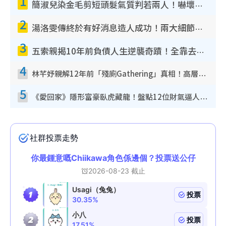
1
簡淑兒染金毛剪短頭髮氣質判若兩人！嚇壞老公麥大力都認唔出：「你做咩事？」
2
湯洛雯傳終於有好消息造人成功！兩大細節曝孕味極濃惹猜測：大肚婆先會咁！
3
五索親揭10年前負債人生逆襲奇蹟！全靠去一地方轉運後即遇上馬先生
4
林芊妤親解12年前「殘廁Gathering」真相！高層解約一句話重創尊嚴至今拒返TVB
5
《愛回家》隱形富豪臥虎藏龍！盤點12位財氣逼人的有錢藝人：呢位靚女3億身家唔憂做