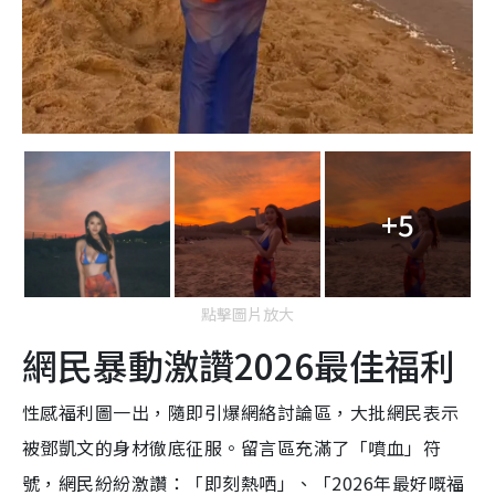
+5
點擊圖片放大
網民暴動激讚2026最佳福利
性感福利圖一出，隨即引爆網絡討論區，大批網民表示
被鄧凱文的身材徹底征服。留言區充滿了「噴血」符
號，網民紛紛激讚：「即刻熱哂」、「2026年最好嘅福