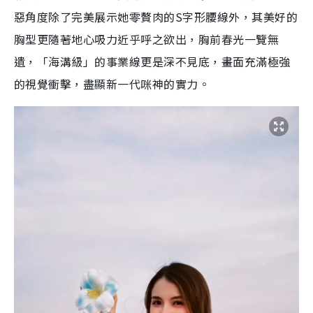
惡角度除了完美展示她零贅肉的S字形腰線外，其美好的
胸型更隨著地心吸力近乎呼之欲出，胸前春光一覽無
遺，「海溝級」的事業線更是深不見底，畫面充滿極強
的視覺衝擊，盡顯新一代咪神的實力。