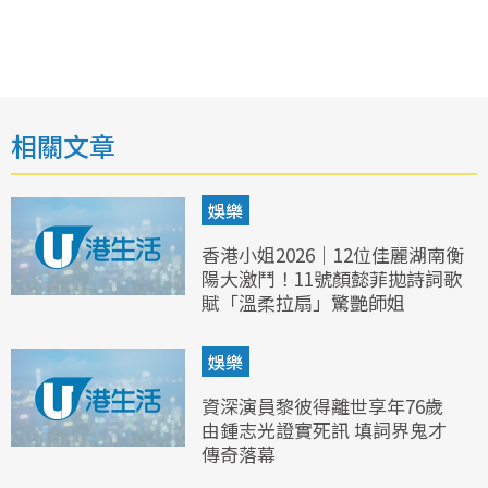
相關文章
娛樂
香港小姐2026｜12位佳麗湖南衡
陽大激鬥！11號顏懿菲拋詩詞歌
賦「溫柔拉扇」驚艷師姐
娛樂
資深演員黎彼得離世享年76歲
由鍾志光證實死訊 填詞界鬼才
傳奇落幕