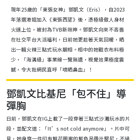
現年25歲的「東張女神」鄧凱文（Eris），自2023
年落選港姐加入《東張西望》後，憑極級傲人身材
火速上位，被封為TVB新咪神。鄧凱文向來不吝嗇
在社交平台大派福利，日前她更趁著天氣回暖，晒
出一輯火辣三點式玩水靚相。相中的她戰衣布料極
少，「海溝級」事業線一覽無遺，視覺效果極度震
撼，令大批網民直呼「噴晒鼻血」！
鄧凱文比基尼「包不住」導
彈胸
日前，鄧凱文在IG上載了一段穿著三點式沙灘玩水的片
段，並配文道：「It’s not cold anymore」。片中可
見，她身穿一件印有鮮花圖案的藍色吊帶比堅尼，不過