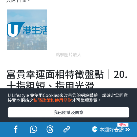
點擊圖片放大
富貴幸運面相特徵盤點｜20.
十指粗短、指甲光滑
U Lifestyle 會使用Cookies來改善您的網站體驗，請確定您同意
這類手相象徵生命力旺盛，性格踏實勤懇。雖然早年可
接受本網站之
私隱政策和使用條款
才可繼續瀏覽。
能較為勞碌，但勝在能吃苦，有助於聚財及維持婚姻穩
我已閱讀及同意
定，屬於腳踏實地的富貴。
本週好去處