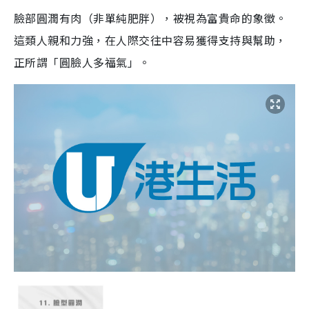
臉部圓潤有肉（非單純肥胖），被視為富貴命的象徵。
這類人親和力強，在人際交往中容易獲得支持與幫助，
正所謂「圓臉人多福氣」。