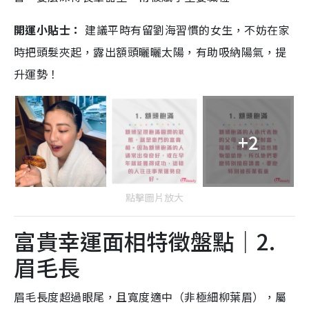
開運小貼士：
建議平時有留劉海習慣的女生，不妨在家
時把頭髮夾起，露出額頭曬曬太陽，有助吸納陽氣，提
升運勢！
+2
點擊圖片放大
富貴幸運面相特徵盤點｜2.
眉毛長
眉毛長度超過眼尾，且寬度適中（非極細柳葉眉），屬