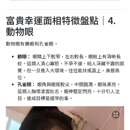
富貴幸運面相特徵盤點｜4.
動物眼
動物眼有鶴眼和孔雀眼。
鶴眼：
眼睛上下較窄，左右較長，眼瞼上有清晰長
紋。這類人清心寡慾、不爭不搶，給人深藏不露的感
覺。但一旦進入大環境，往往能扶搖直上，身居高
位。
孔雀眼：
眼角與眼尾較尖，中間圓潤，眼珠黑亮。
這類人胸懷凌雲壯志，眼神堅定閃亮，十分引人注
目，達成目標是遲早的事。