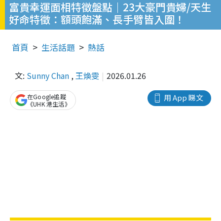
富貴幸運面相特徵盤點｜23大豪門貴婦/天生
好命特徵：額頭飽滿、長手臂皆入圍！
首頁
生活話題
熱話
文:
Sunny Chan
,
王煥雯
2026.01.26
在Google追蹤
用 App 睇文
《UHK 港生活》