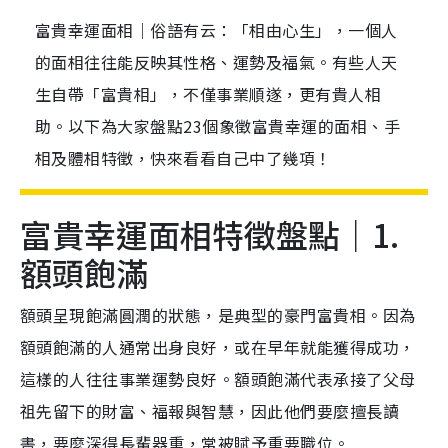
富貴幸運面相｜俗語有云：「相由心生」，一個人
的面相往往能反映其性格、運勢及福氣。有些人天
生自帶「富貴相」，不僅事業順遂，更有貴人相
助。以下為大家盤點23個象徵富貴幸運的面相、手
相及體相特徵，快來看看自己中了幾項！
富貴幸運面相特徵盤點｜1.
額頭飽滿
額頭呈現飽滿圓潤的狀態，
是典型的豪門富貴相
。因為
額頭飽滿的人通常出身良好，或在早年就能獲得成功，
這樣的人往往事業運勢良好。
額頭飽滿代表承接了父母
祖先留下的財富、福報與智慧，因此他們要麼擅長讀
書，要麼深得長輩器重，常被賦予重要職位。