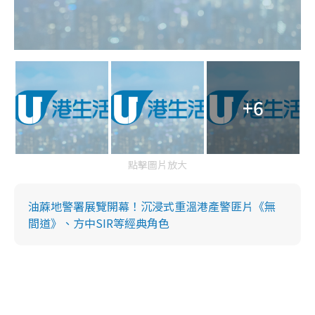
+6
點擊圖片放大
油蔴地警署展覽開幕！沉浸式重溫港產警匪片《無
間道》、方中SIR等經典角色