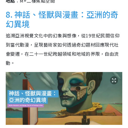
地點
：M+二樓焦點空間
8. 神話、怪獸與漫畫：亞洲的奇
幻異境
追溯亞洲視覺文化中的幻象與想像，從19世紀民間信仰
到當代動漫，呈現藝術家如何透過奇幻題材回應現代社
會變遷，在二十一世紀跨越領域和地域的界限，自由流
動。