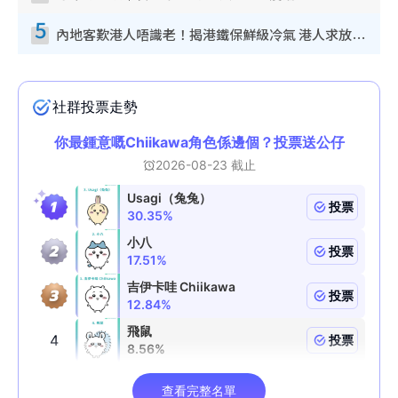
5
內地客歎港人唔識老！揭港鐵保鮮級冷氣 港人求放過：咪投訴