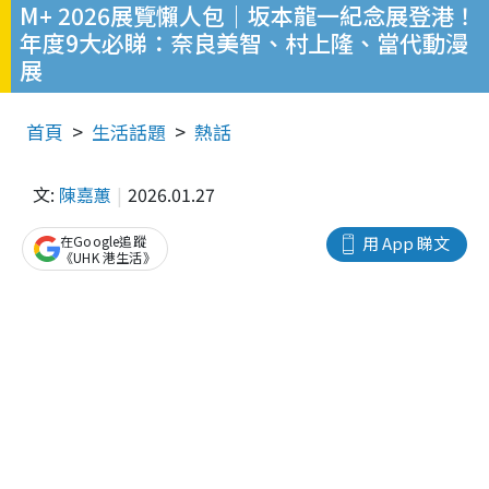
M+ 2026展覽懶人包｜坂本龍一紀念展登港！
年度9大必睇：奈良美智、村上隆、當代動漫
展
首頁
生活話題
熱話
文:
陳嘉蕙
2026.01.27
在Google追蹤
用 App 睇文
《UHK 港生活》