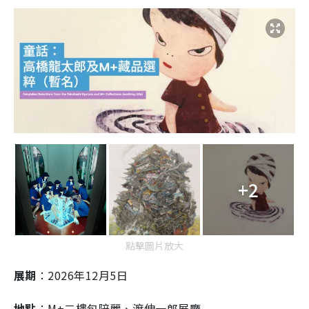
+2
點擊圖片放大
展期
：2026年12月5日
地點
：M+二樓包陪麗、渡伸一郎展廳