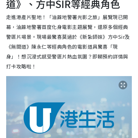
道》、方中SIR等經典角色
走進港產片聖地！「油蔴地警署光影之旅」展覽現已開
幕，油蔴地警署首度化身電影主題展覽，還原多個經典
警匪片場景。現場最驚喜莫過於《新紮師妹》方中Sir及
《無間道》陳永仁等經典角色的電影道具驚喜「現
身」！想沉浸式感受警匪片熱血氛圍？即睇預約詳情與
打卡攻略啦！