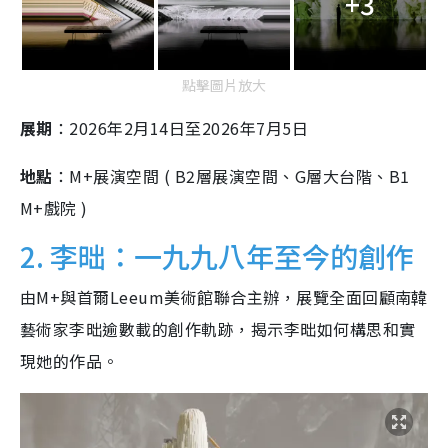
+3
點擊圖片放大
展期
：2026年2月14日至2026年7月5日
地點
：M+展演空間 (
B2層展演空間、G層大台階、B1
M+戲院 )
2. 李昢：一九九八年至今的創作
由M+與首爾Leeum美術館聯合主辦，展覽全面回顧南韓
藝術家李昢逾數載的創作軌跡，揭示李昢如何構思和實
現她的作品。