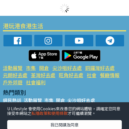
港玩港食港生活
活動展覽
市集
開倉
尖沙咀好去處
銅鑼灣好去處
元朗好去處
荃灣好去處
旺角好去處
社會
餐廳情報
戶外郊遊
社會福利
熱門類別
網民熱話
活動展覽
市集
開倉
尖沙咀好去處
銅鑼灣好去處
元朗好去處
荃灣好去處
旺角好去處
社會
U Lifestyle 會使用Cookies來改善您的網站體驗，請確定您同意
接受本網站之
私隱政策和使用條款
才可繼續瀏覽。
餐廳情報
戶外郊遊
熱門標籤
我已閱讀及同意