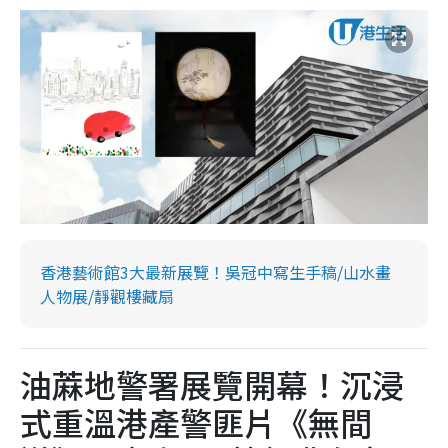
香港藝術館3大最新展覽！吳冠中寫生手稿/山水畫
人物展/靜觀樓藏扇
油蔴地警署展覽開幕！沉浸
式重溫港產警匪片《無間