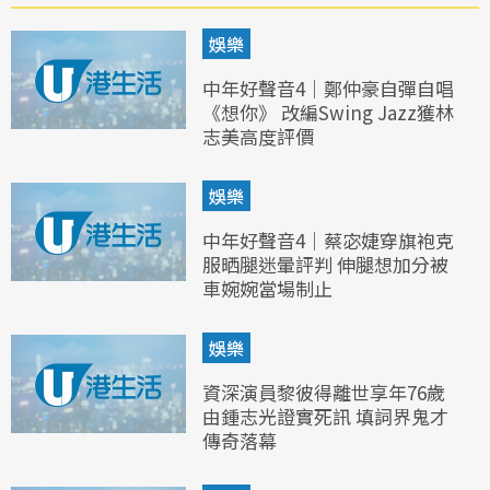
娛樂
中年好聲音4｜鄭仲豪自彈自唱
《想你》 改編Swing Jazz獲林
志美高度評價
娛樂
中年好聲音4｜蔡宓婕穿旗袍克
服晒腿迷暈評判 伸腿想加分被
車婉婉當場制止
娛樂
資深演員黎彼得離世享年76歲
由鍾志光證實死訊 填詞界鬼才
傳奇落幕