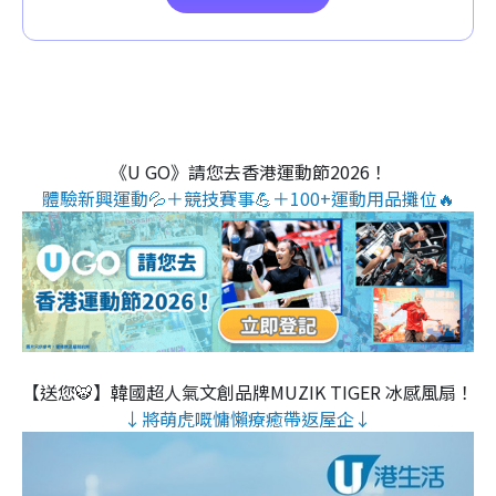
《U GO》請您去香港運動節2026！
體驗新興運動💦＋競技賽事💪＋100+運動用品攤位🔥
【送您🐯】韓國超人氣文創品牌MUZIK TIGER 冰感風扇！
↓將萌虎嘅慵懶療癒帶返屋企↓