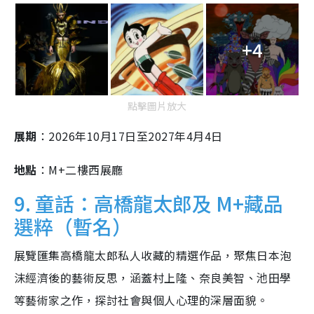
+4
點擊圖片放大
展期
：2026年10月17日至2027年4月4日
地點
：M+二樓西展廳
9. 童話：高橋龍太郎及 M+藏品
選粹（暫名）
展覽匯集高橋龍太郎私人收藏的精選作品，聚焦日本泡
沫經濟後的藝術反思，涵蓋村上隆、奈良美智、池田學
等藝術家之作，探討社會與個人心理的深層面貌。