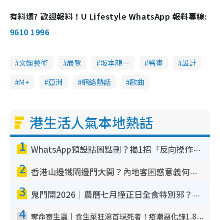
有料爆? 歡迎報料！U Lifestyle WhatsApp 報料專線:
9610 1996
文娛藝術
展覽
坂本龍一
繪畫
設計
M+
亞洲
網絡熱話
歌曲
港生活人氣本地熱話
1
WhatsApp預設貼圖點刪？揭1招「反向操作」還原簡潔介面 附3步實測教學
2
香港山邊鐵閘邊門大開？內地客困惑意義何在！網民神回覆：呢種叫法理性防禦
3
鬼門開2026｜農曆七月撞正日全食特別邪？專家警告切忌做一事！揭4大禁忌+2招保平安
4
奪命寄生蟲｜食生菜狂瀉首現死者！疫潮惡化錄1.8萬宗病例 揭洗菜3大謬誤