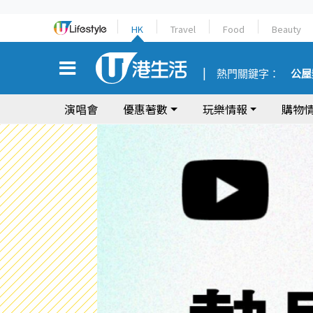
HK
Travel
Food
Beauty
熱門關鍵字：
公屋
演唱會
優惠著數
玩樂情報
購物