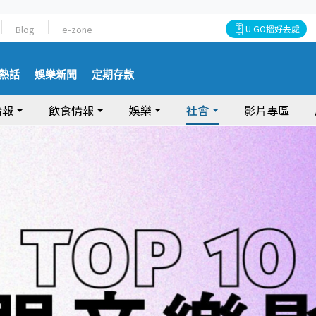
Blog
e-zone
U GO搵好去處
熱話
娛樂新聞
定期存款
情報
飲食情報
娛樂
社會
影片專區