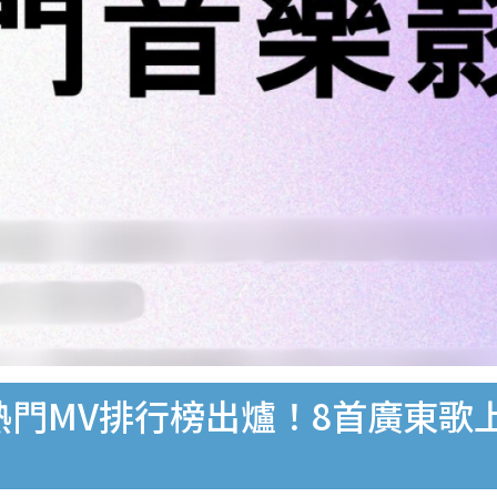
0大熱門MV排行榜出爐！8首廣東