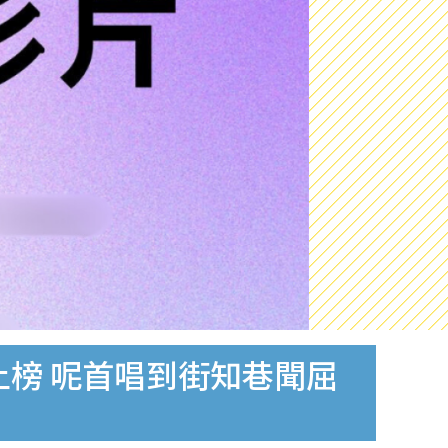
歌上榜 呢首唱到街知巷聞屈