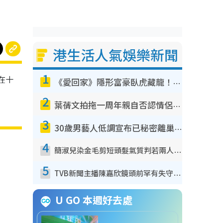
港生活人氣娛樂新聞
1
在十
《愛回家》隱形富豪臥虎藏龍！盤點12位財氣逼人的有錢藝人：呢位靚女3億身家唔憂做
2
葉蒨文拍拖一周年親自否認情侶關係？！被質疑感情造假竟稱GM「普通同事」
3
30歲男藝人低調宣布已秘密離巢！人氣急跌變失蹤人口︰「這幾年過得並不容易」
4
簡淑兒染金毛剪短頭髮氣質判若兩人！嚇壞老公麥大力都認唔出：「你做咩事？」
5
TVB新聞主播陳嘉欣鏡頭前罕有失守！遭林超英一句說話突襲嚇親當場大笑
U GO 本週好去處