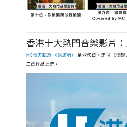
香港十大熱門音樂影片：
MC張天賦憑 《說謊者》
榮登榜首，連同 《懷
三首作品上榜。