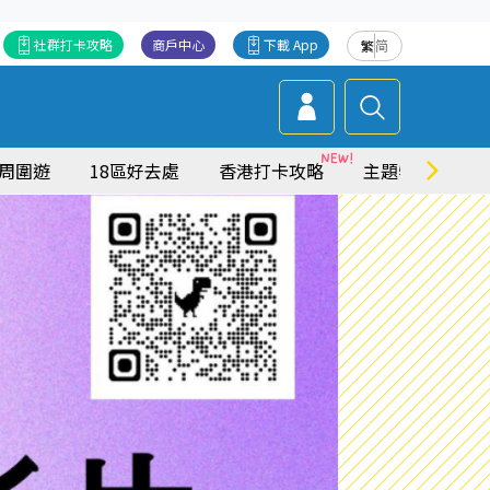
社群打卡攻略
商戶中心
下載 App
繁
简
周圍遊
18區好去處
香港打卡攻略
主題特集