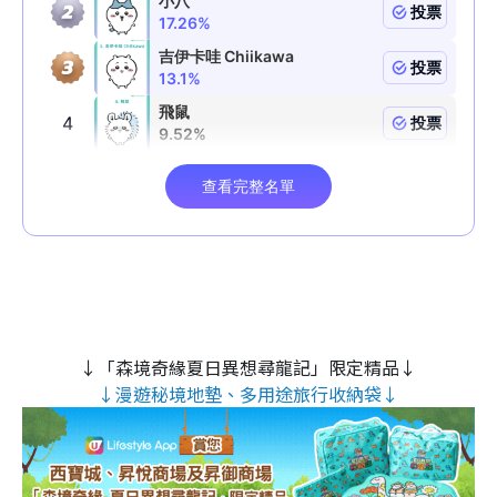
↓「森境奇緣夏日異想尋龍記」限定精品↓
↓漫遊秘境地墊、多用途旅行收納袋↓