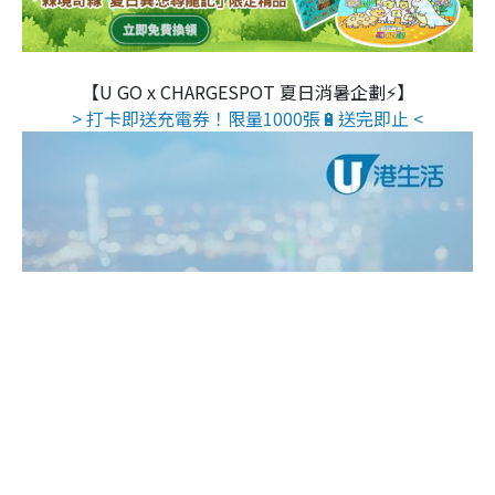
【U GO x CHARGESPOT 夏日消暑企劃⚡】
> 打卡即送充電券！限量1000張🔋送完即止 <