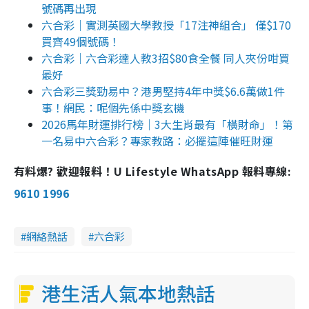
號碼再出現
六合彩｜實測英國大學教授「17注神組合」 僅$170
買齊49個號碼！
六合彩｜六合彩達人教3招$80食全餐 同人夾份咁買
最好
六合彩三獎勁易中？港男堅持4年中獎$6.6萬做1件
事！網民：呢個先係中獎玄機
2026馬年財運排行榜｜3大生肖最有「橫財命」！第
一名易中六合彩？專家教路：必擺這陣催旺財運
有料爆? 歡迎報料！U Lifestyle WhatsApp 報料專線:
9610 1996
網絡熱話
六合彩
港生活人氣本地熱話