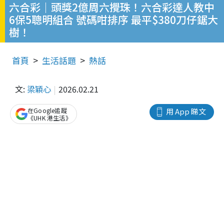
六合彩｜頭獎2億周六攪珠！六合彩達人教中
6保5聰明組合 號碼咁排序 最平$380刀仔鋸大
樹！
首頁
生活話題
熱話
文:
梁穎心
2026.02.21
在Google追蹤
用 App 睇文
《UHK 港生活》