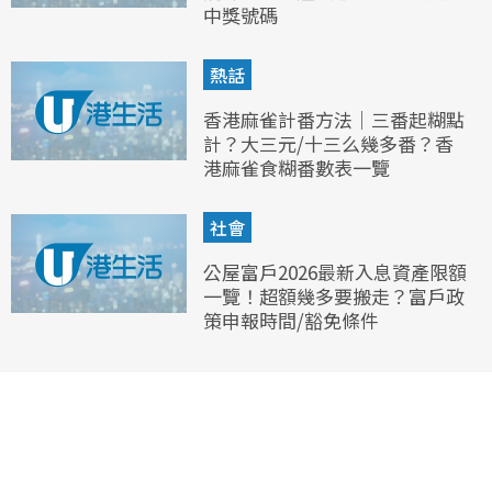
中獎號碼
熱話
香港麻雀計番方法｜三番起糊點
計？大三元/十三么幾多番？香
港麻雀食糊番數表一覽
社會
公屋富戶2026最新入息資產限額
一覽！超額幾多要搬走？富戶政
策申報時間/豁免條件