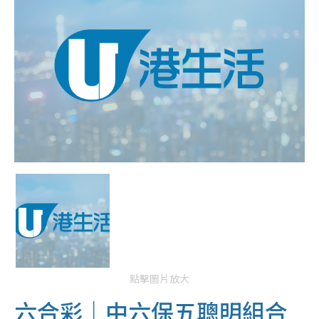
點擊圖片放大
六合彩｜中六保五聰明組合