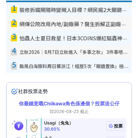
1
裝修拆鐵閘隨時變賊人目標？網民揭2大關鍵用途：裝新式等於白裝？附新舊鐵閘分別
2
網傳公院改用內地/副廠藥？醫生拆解正副廠分別 揭4類人換藥隨時出事
3
怕蟲人士夏日救星！日本3COINS爆紅驅蟲神器$45起 1招「全程免觸碰」輕鬆搞定小強
4
立秋2026｜8月7日立秋進入「多事之秋」 3件事唔做得！專家教6招開運 清枱頭／銀包納氣接好運
5
颱風白海豚料周日襲浙江！經歷5次「眼牆置換」極罕見 成登陸內地最長途颱風