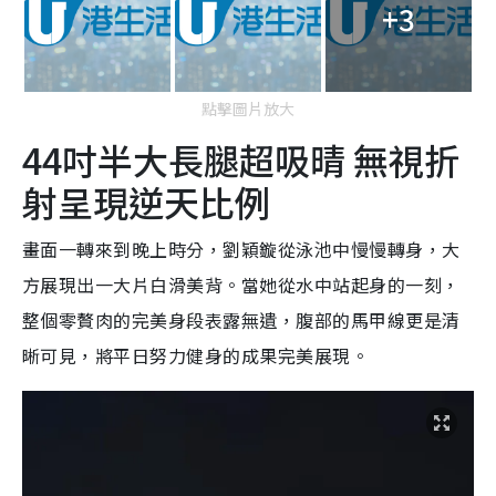
+3
點擊圖片放大
44吋半大長腿超吸晴 無視折
射呈現逆天比例
畫面一轉來到晚上時分，劉穎鏇從泳池中慢慢轉身，大
方展現出一大片白滑美背。當她從水中站起身的一刻，
整個零贅肉的完美身段表露無遺，腹部的馬甲線更是清
晰可見，將平日努力健身的成果完美展現。