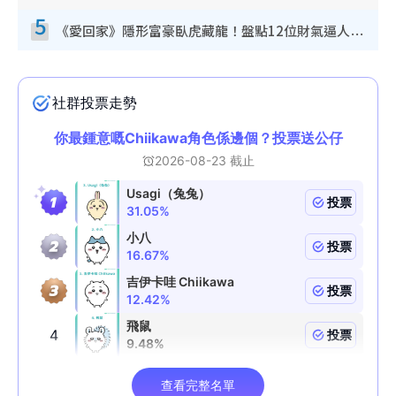
5
《愛回家》隱形富豪臥虎藏龍！盤點12位財氣逼人的有錢藝人：呢位靚女3億身家唔憂做