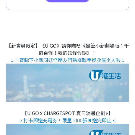
【新會員限定】《U GO》請你睇👹《蠟筆小新劇場版：千
奇百怪！我的妖怪假期》！
↓一齊睇下小新同妖怪朋友們點樣聯手拯救屋企人啦↓
【U GO x CHARGESPOT 夏日消暑企劃⚡】
> 打卡即送充電券！限量1000張🔋送完即止 <