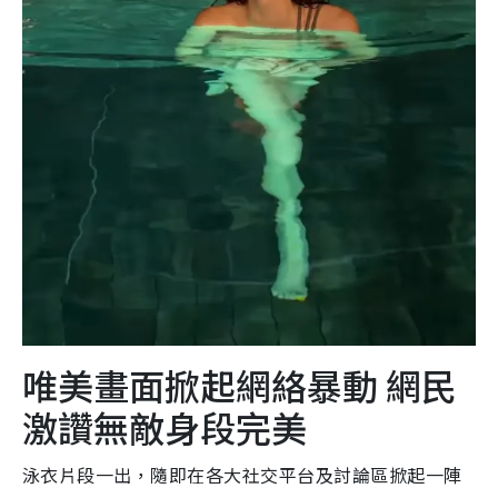
唯美畫面掀起網絡暴動 網民
激讚無敵身段完美
泳衣片段一出，隨即在各大社交平台及討論區掀起一陣