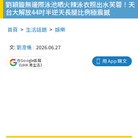
劉穎鏇無邊際泳池晒火辣泳衣照出水芙蓉！天
台大解放44吋半逆天長腿比例極震撼
首頁
生活話題
娛樂
文:
劉澄儀
2026.06.27
在Google追蹤
用 App 睇文
《UHK 港生活》