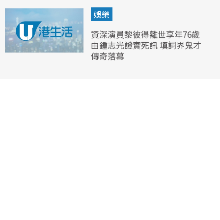
娛樂
資深演員黎彼得離世享年76歲
由鍾志光證實死訊 填詞界鬼才
傳奇落幕