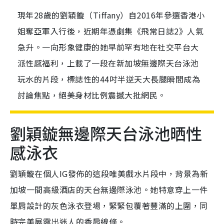
現年28歲的劉穎鏇（Tiffany）自2016年參選香港小
姐奪亞軍入行後，近期年憑劇集《飛常日誌2》人氣
急升。一向形象健康的她早前罕有地在社交平台大
派性感福利，上載了一段在新加坡無邊際天台泳池
玩水的片段，標誌性的44吋半逆天大長腿瞬間成為
討論焦點，絕美身材比例震撼大批網民。
劉穎鏇無邊際天台泳池晒性
感泳衣
劉穎鏇在個人IG發佈的這段唯美戲水片段中，背景為新
加坡一間高級酒店的天台無邊際泳池。她特意穿上一件
單肩設計的灰色泳衣登場，緊緊包覆著豐滿的上圍，同
時完美展露出迷人的香肩線條。