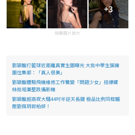
+3
點擊圖片放大
劉穎鏇打籃球近距離真實生圖曝光 大批中學生簇擁
圍住集郵：「真人很美」
劉穎鏇體驗飛機維修工作驚變「問題少女」扭爆螺
絲批咀兼整跌攝影機
劉穎鏇超高衩大騷44吋半逆天長腿 極品比例同框輾
壓劉佩玥郭柏妍！