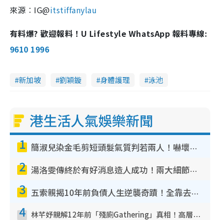
來源︰IG@
itstiffanylau
有料爆? 歡迎報料！U Lifestyle WhatsApp 報料專線:
9610 1996
新加坡
劉穎鏇
身體護理
泳池
港生活人氣娛樂新聞
1
簡淑兒染金毛剪短頭髮氣質判若兩人！嚇壞老公麥大力都認唔出：「你做咩事？」
2
湯洛雯傳終於有好消息造人成功！兩大細節曝孕味極濃惹猜測：大肚婆先會咁！
3
五索親揭10年前負債人生逆襲奇蹟！全靠去一地方轉運後即遇上馬先生
4
林芊妤親解12年前「殘廁Gathering」真相！高層解約一句話重創尊嚴至今拒返TVB