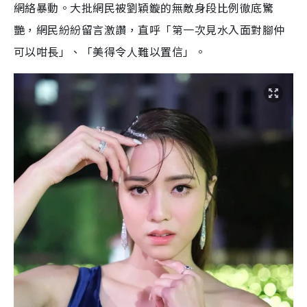
網絡暴動。大批網民被劉穎鏇的無敵身段比例徹底驚
艷，網民紛紛留言激讚，直呼「第一次見水入面對腳仲
可以咁長」、「美得令人難以置信」。