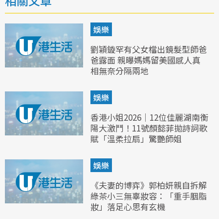
相關文章
娛樂
劉穎鏇罕有父女檔出鏡髮型師爸
爸露面 親曝媽媽留美國感人真
相無奈分隔兩地
娛樂
香港小姐2026｜12位佳麗湖南衡
陽大激鬥！11號顏懿菲拋詩詞歌
賦「溫柔拉扇」驚艷師姐
娛樂
《夫妻的博弈》郭柏妍親自拆解
綠茶小三無辜妝容：「重手胭脂
妝」落足心思有玄機