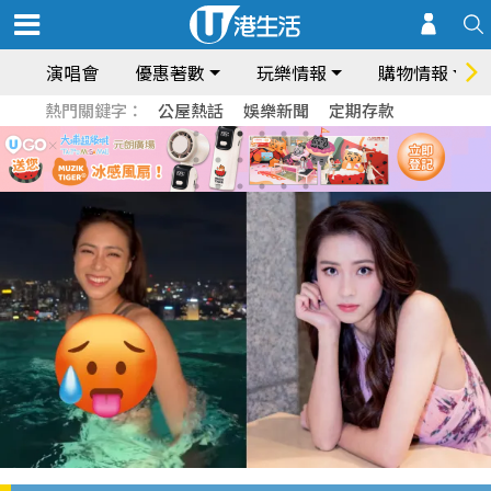
演唱會
優惠著數
玩樂情報
購物情報
熱門關鍵字：
公屋熱話
娛樂新聞
定期存款