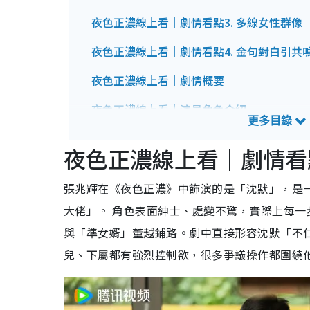
夜色正濃線上看｜劇情看點3. 多線女性群像
夜色正濃線上看｜劇情看點4. 金句對白引共
夜色正濃線上看｜劇情概要
夜色正濃線上看｜演員角色介紹
江疏影飾演：趙玫
佟大為飾演：李東明
夜色正濃線上看｜劇情看
張超飾演：董越
藍盈瑩飾演：梁丹寧
張兆輝在《夜色正濃》中飾演的是「沈默」，是一
闞清子飾演：喬海倫
張兆輝飾演：沈默
大佬」。 角色表面紳士、處變不驚，實際上每
袁文康飾演：肖揚
與「準女婿」董越鋪路。劇中直接形容沈默「不
兒、下屬都有強烈控制欲，很多爭議操作都圍繞
夜色正濃線上看｜追劇日曆/集數更新詳情
夜色正濃線上看｜預告片