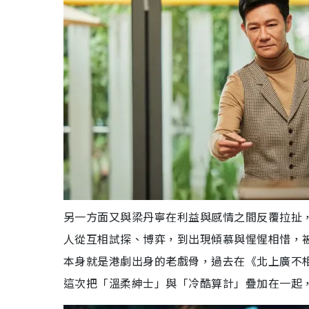
另一方面又與梁丹寧在利益與感情之間反覆拉扯
人從互相試探、博弈，到出現傾慕與惺惺相惜，被
本身就是港劇出身的老戲骨，過去在《北上廣不
這次把「溫柔紳士」與「冷酷算計」疊加在一起