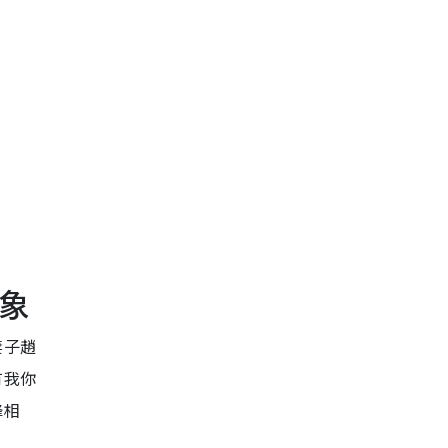
形象
妻子趙
有我你
鋒相