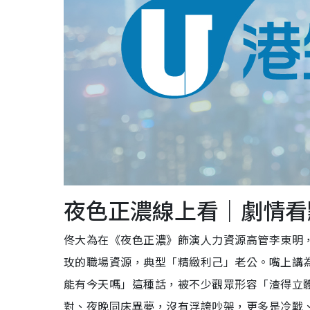
夜色正濃線上看｜劇情看
佟大為在《夜色正濃》飾演人力資源高管李東明
玫的職場資源，典型「精緻利己」老公。嘴上講
能有今天嗎」這種話，被不少觀眾形容「渣得立
對、夜晚同床異夢，沒有浮誇吵架，更多是冷戰、