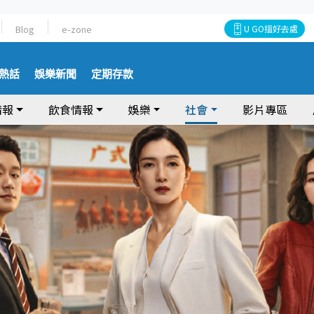
Blog
e-zone
U GO搵好去處
熱話
娛樂新聞
定期存款
情報
飲食情報
娛樂
社會
影片專區