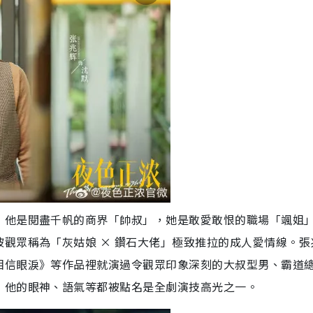
，他是閱盡千帆的商界「帥叔」，她是敢愛敢恨的職場「颯姐
觀眾稱為「灰姑娘 × 鑽石大佬」極致推拉的成人愛情線。張
相信眼淚》等作品裡就演過令觀眾印象深刻的大叔型男、霸道
，他的眼神、語氣等都被點名是全劇演技高光之一。