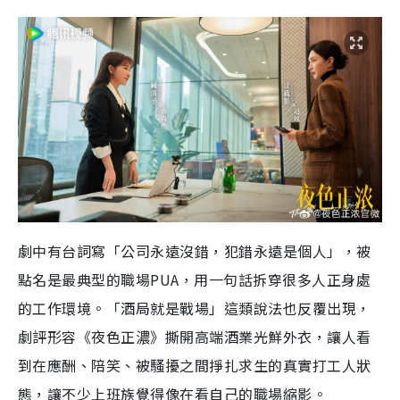
劇中有台詞寫「公司永遠沒錯，犯錯永遠是個人」，被
點名是最典型的職場PUA，用一句話拆穿很多人正身處
的工作環境。「酒局就是戰場」這類說法也反覆出現，
劇評形容《夜色正濃》撕開高端酒業光鮮外衣，讓人看
到在應酬、陪笑、被騷擾之間掙扎求生的真實打工人狀
態，讓不少上班族覺得像在看自己的職場縮影。