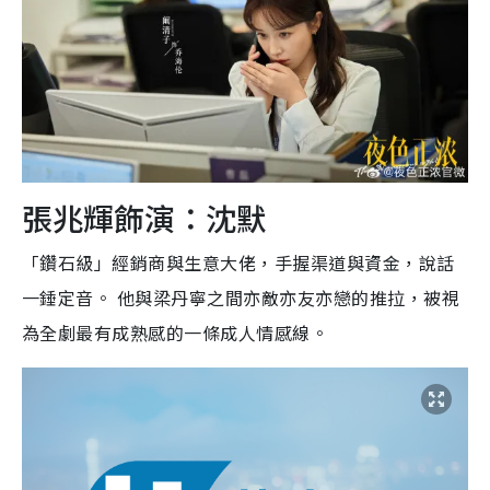
張兆輝飾演：沈默
「鑽石級」經銷商與生意大佬，手握渠道與資金，說話
一錘定音。 他與梁丹寧之間亦敵亦友亦戀的推拉，被視
為全劇最有成熟感的一條成人情感線。