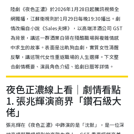
陸劇《夜色正濃》於2026年1月28日起騰訊視頻全
網獨播，江蘇衛視則於1月29日每晚19:30播出。劇
情改編自小說《Sales夫婦》，以高端洋酒公司 GST
為背景，講述一群酒業白領在殘酷職場與複雜情感
中求生的故事。表面是出軌狗血劇，實質女性清醒
反擊，講述現代女性重返職場的人生選擇。下文整
合劇情概要、演員角色介紹、追劇日曆等詳情。
夜色正濃線上看｜劇情看點
1. 張兆輝演商界「鑽石級大
佬」
張兆輝在《夜色正濃》中飾演的是「沈默」，是一位深