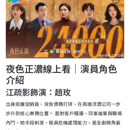
夜色正濃線上看｜演員角色
介紹
江疏影飾演：趙玫
出身底層促銷員，背負債務打拼，在高端洋酒公司一步
步升到核心業務位置。 面對客戶騷擾、同事搶單與職場
內鬥，她手段俐落、極具危機處理能力，是全劇視角最