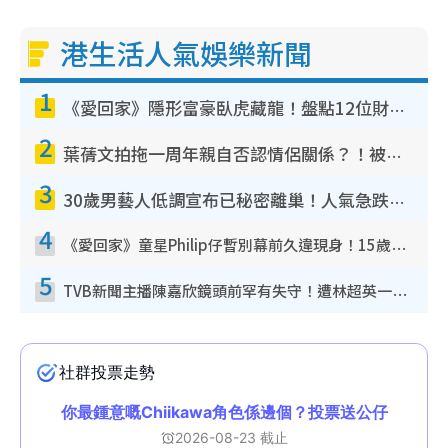
港生活人氣娛樂新聞
1
《愛回家》隱形富豪臥虎藏龍！盤點12位財氣逼人的有錢藝人：呢位靚女3億身家唔憂做
2
葉蒨文拍拖一周年親自否認情侶關係？！被質疑感情造假竟稱GM「普通同事」
3
30歲男藝人低調宣布已秘密離巢！人氣急跌變失蹤人口︰「這幾年過得並不容易」
4
《愛回家》童星Philip仔暫別幕前久違現身！15歲近況暴風長高蛻變帥氣少男
5
TVB新聞主播陳嘉欣鏡頭前罕有失守！遭林超英一句說話突襲嚇親當場大笑