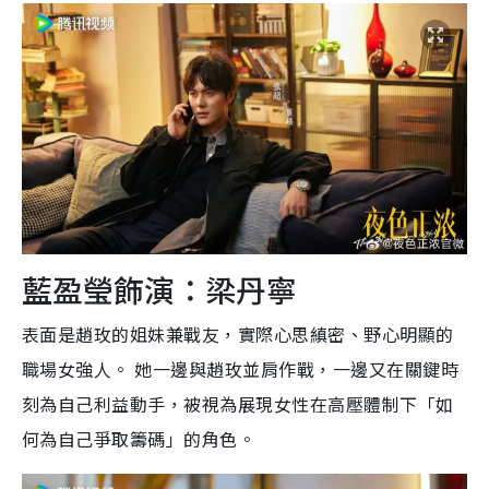
藍盈瑩飾演：梁丹寧
表面是趙玫的姐妹兼戰友，實際心思縝密、野心明顯的
職場女強人。 她一邊與趙玫並肩作戰，一邊又在關鍵時
刻為自己利益動手，被視為展現女性在高壓體制下「如
何為自己爭取籌碼」的角色。