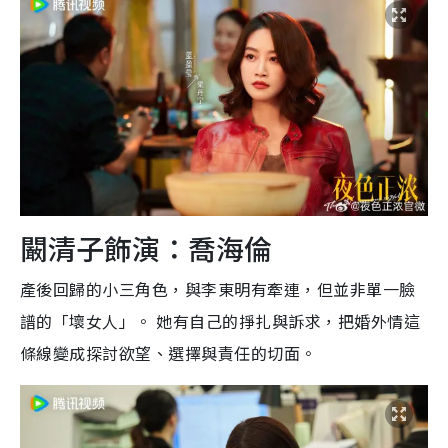
闞清子飾演：喬海倫
產後回歸的小三角色，與李東明有牽連，但並非單一臉
譜的「壞女人」。 她有自己的掙扎與訴求，把婚外情這
條線變成探討欲望、選擇與責任的切面。