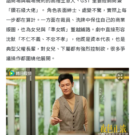
諳商場與職場規則的高階生意人、GST 重要經銷商兼
「鑽石級大佬」。 角色表面紳士、處變不驚，實際上每
一步都在算計。一方面在裁員、洗牌中保住自己的商業
版圖，也為女兒與「準女婿」董越鋪路。劇中直接形容
沈默「不仁不義、不忠不孝」，他既是資本代表，也是
典型父權長輩，對女兒、下屬都有強烈控制欲，很多爭
議操作都圍繞他展開。