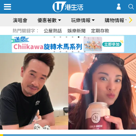
演唱會
優惠著數
玩樂情報
購物情報
熱門關鍵字：
公屋熱話
娛樂新聞
定期存款