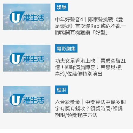
娛樂
中年好聲音4｜鄭家聲挑戰《愛
是懷疑》首次爆Rap 臨危不亂一
腳踢開耳機獲讚「好型」
電影劇集
功夫女足香港上映｜票房突破21
億！即睇演員陣容：蔡思貝/劉
嘉玲/佐藤健特別演出
理財
六合彩獎金｜中獎算法中幾多個
字有獎有錢收？領獎時間/領獎
期限/領獎程序方法