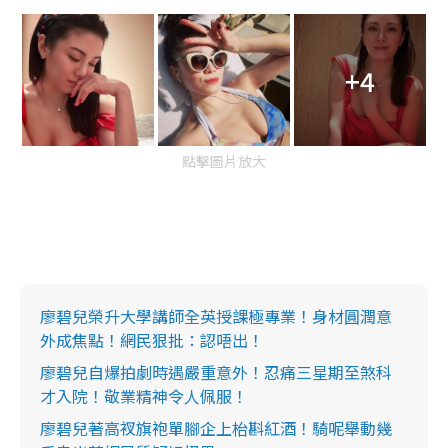
+4
點擊圖片放大
廖碧兒榮升大學講師全英授課極專業！身材圓潤意
外成焦點！網民狠批：認唔出！
廖碧兒自爆拍劇時遇嚴重意外！忍痛三星期至煞科
才入院！敬業精神令人佩服！
廖碧兒著高衩旗袍單腳企上枱斟紅酒！騎呢舉動幾