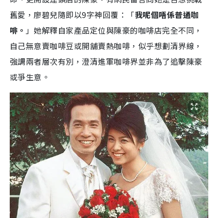
舊愛，廖碧兒隨即以9字神回覆：「
我呢個唔係普通咖
啡。
」她解釋自家產品定位與陳豪的咖啡店完全不同，
自己無意賣咖啡豆或開舖賣熱咖啡，似乎想劃清界線，
強調兩者層次有別，澄清進軍咖啡界並非為了追擊陳豪
或爭生意。