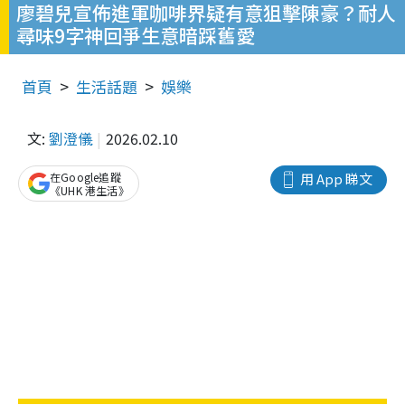
廖碧兒宣佈進軍咖啡界疑有意狙擊陳豪？耐人
尋味9字神回爭生意暗踩舊愛
首頁
生活話題
娛樂
文:
劉澄儀
2026.02.10
在Google追蹤
用 App 睇文
《UHK 港生活》