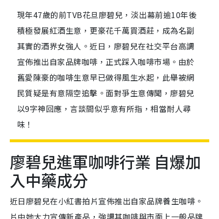
現年47歲的前TVB花旦廖碧兒，淡出幕前逾10年後
積極發展紅酒生意，更豪花千萬買酒莊，成為名副
其實的酒界女強人。近日，廖碧兒在社交平台高調
宣佈推出自家品牌咖啡，正式踩入咖啡市場。由於
舊愛陳豪的咖啡生意早已做得風生水起，此舉被網
民質疑是有意隔空追擊。面對爭生意傳聞，廖碧兒
以9字神回應，言談間似乎意有所指，相當耐人尋
味！
廖碧兒進軍咖啡行業 自爆加
入中藥成分
近日廖碧兒在小紅書拍片宣佈推出自家品牌養生咖啡。
片中她大力宣傳新產品，強調其咖啡與市面上一般品牌