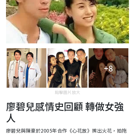
+8
點擊圖片放大
廖碧兒感情史回顧 轉做女強
人
廖碧兒與陳豪於2005年合作《心花放》擦出火花，拍拖