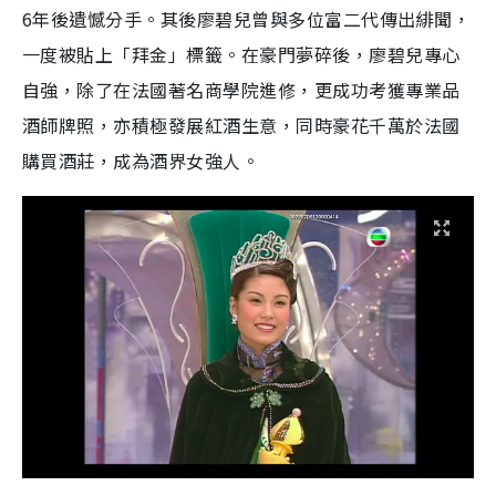
6年後遺憾分手。其後廖碧兒曾與多位富二代傳出緋聞，
一度被貼上「拜金」標籤。在豪門夢碎後，廖碧兒專心
自強，除了在法國著名商學院進修，更成功考獲專業品
酒師牌照，亦積極發展紅酒生意，同時豪花千萬於法國
購買酒莊，成為酒界女強人。