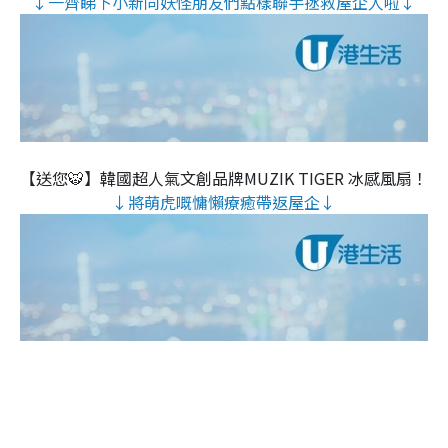
↓一齊睇下小新同妖怪朋友們點樣聯手拯救屋企人啦↓
【送您🐯】韓國超人氣文創品牌MUZIK TIGER 冰感風扇！
↓將萌虎嘅慵懶療癒帶返屋企↓