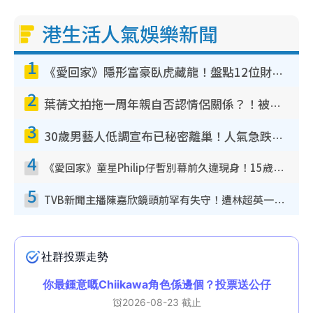
港生活人氣娛樂新聞
1
《愛回家》隱形富豪臥虎藏龍！盤點12位財氣逼人的有錢藝人：呢位靚女3億身家唔憂做
2
葉蒨文拍拖一周年親自否認情侶關係？！被質疑感情造假竟稱GM「普通同事」
3
30歲男藝人低調宣布已秘密離巢！人氣急跌變失蹤人口︰「這幾年過得並不容易」
4
《愛回家》童星Philip仔暫別幕前久違現身！15歲近況暴風長高蛻變帥氣少男
5
TVB新聞主播陳嘉欣鏡頭前罕有失守！遭林超英一句說話突襲嚇親當場大笑