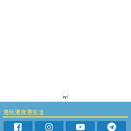
港玩港食港生活