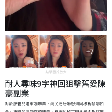
+7
點擊圖片放大
耐人尋味9字神回狙擊舊愛陳
豪副業
對於廖碧兒進軍咖啡業，網民紛紛聯想到同樣視咖啡如
命、更開設連鎖店的陳豪。有網民留言問她是否想挑戰