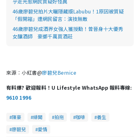
乎走光惹網民質疑好怪異
46歲廖碧兒拍片大曬隱藏版Labubu！1原因被質疑
「假開箱」遭網民留言：演技無敵
46歲廖碧兒成酒界女強人獲授勳！曾晉身十大優秀
女釀酒師 豪擲千萬買酒莊
來源︰小紅書@
廖碧兒Bernice
有料爆? 歡迎報料！U Lifestyle WhatsApp 報料專線:
9610 1996
陳豪
緋聞
拍拖
咖啡
養生
廖碧兒
愛情