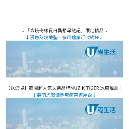
↓「森境奇緣夏日異想尋龍記」限定精品↓
↓漫遊秘境地墊、多用途旅行收納袋↓
【送您🐯】韓國超人氣文創品牌MUZIK TIGER 冰感風扇！
↓將萌虎嘅慵懶療癒帶返屋企↓