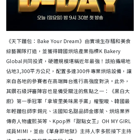
《天下麵包：Bake Your Dream》由實境生存騷和美食
綜藝團隊打造，並獲得韓國烘焙產業指標K Bakery
Global共同投資，硬體規模堪稱近年最強！該拍攝場地
佔地3,300平方公尺，配置多達300件專業烘焙設備，讓
來自各地的參賽者在高端舞台進行高強度對決。此外，
其鑽石級評審陣容也是備受關注的焦點之一：《黑白大
廚》第一季冠軍「拿坡里美味黑手黨」權聖晙、韓國最
年輕麵包師李錫元、法國知名甜品師金娜萊、烘焙業界
傳奇人物盧熙英等、Kpop界「甜點女王」OH MY GIRL
成員MIMI，並由《單身即地獄》主持人李多熙接下主持