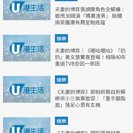
夫妻的博弈張頴康角色全解構：
狠甩30磅演「媽寶渣男」 肢體
搞笑獲讚有周星馳底蘊
娛樂
夫妻的博弈｜《嚦咕嚦咕》「奶
奶」黃文慧驚喜登場！相隔40年
重返TVB全因一原因
娛樂
《夫妻的博弈》郭柏妍親自拆解
綠茶小三無辜妝容：「重手胭脂
妝」落足心思有玄機
娛樂
《夫妻的博弈》預知夢題材惹