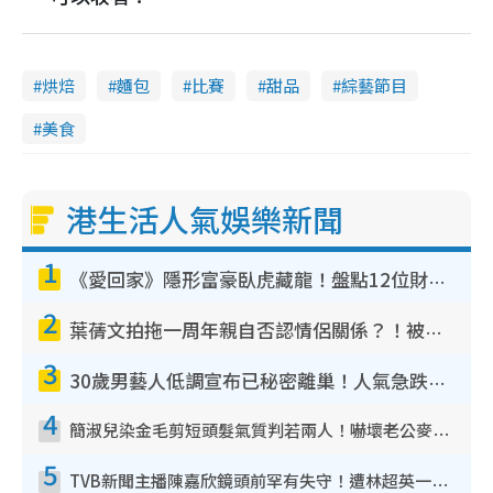
烘焙
麵包
比賽
甜品
綜藝節目
美食
港生活人氣娛樂新聞
1
《愛回家》隱形富豪臥虎藏龍！盤點12位財氣逼人的有錢藝人：呢位靚女3億身家唔憂做
2
葉蒨文拍拖一周年親自否認情侶關係？！被質疑感情造假竟稱GM「普通同事」
3
30歲男藝人低調宣布已秘密離巢！人氣急跌變失蹤人口︰「這幾年過得並不容易」
4
簡淑兒染金毛剪短頭髮氣質判若兩人！嚇壞老公麥大力都認唔出：「你做咩事？」
5
TVB新聞主播陳嘉欣鏡頭前罕有失守！遭林超英一句說話突襲嚇親當場大笑