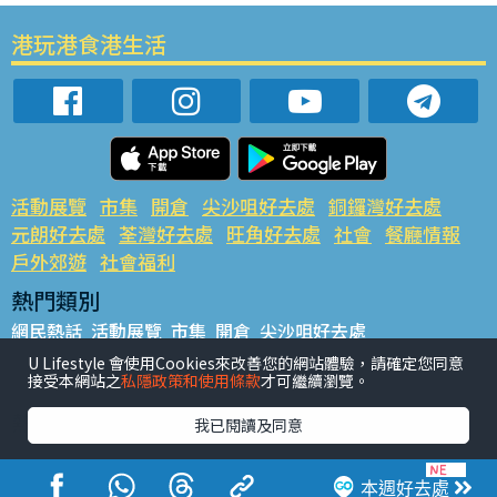
港玩港食港生活
活動展覽
市集
開倉
尖沙咀好去處
銅鑼灣好去處
元朗好去處
荃灣好去處
旺角好去處
社會
餐廳情報
戶外郊遊
社會福利
熱門類別
網民熱話
活動展覽
市集
開倉
尖沙咀好去處
銅鑼灣好去處
元朗好去處
荃灣好去處
旺角好去處
社會
U Lifestyle 會使用Cookies來改善您的網站體驗，請確定您同意
接受本網站之
私隱政策和使用條款
才可繼續瀏覽。
餐廳情報
戶外郊遊
熱門標籤
我已閱讀及同意
#UGO搵好去處
#人氣活動推介
#美食社群熱話
#親子玩樂好去處
#ULifestyle應用程式
#限時搶
本週好去處