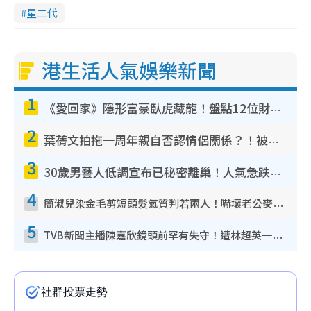
星二代
港生活人氣娛樂新聞
1
《愛回家》隱形富豪臥虎藏龍！盤點12位財氣逼人的有錢藝人：呢位靚女3億身家唔憂做
2
葉蒨文拍拖一周年親自否認情侶關係？！被質疑感情造假竟稱GM「普通同事」
3
30歲男藝人低調宣布已秘密離巢！人氣急跌變失蹤人口︰「這幾年過得並不容易」
4
簡淑兒染金毛剪短頭髮氣質判若兩人！嚇壞老公麥大力都認唔出：「你做咩事？」
5
TVB新聞主播陳嘉欣鏡頭前罕有失守！遭林超英一句說話突襲嚇親當場大笑