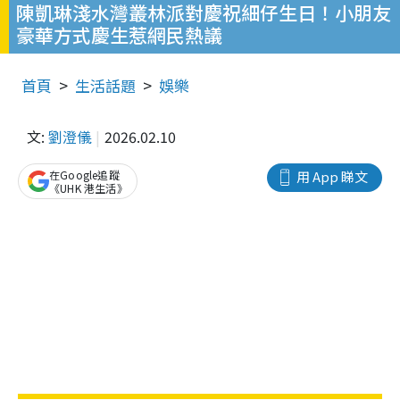
陳凱琳淺水灣叢林派對慶祝細仔生日！小朋友
豪華方式慶生惹網民熱議
首頁
生活話題
娛樂
文:
劉澄儀
2026.02.10
在Google追蹤
用 App 睇文
《UHK 港生活》