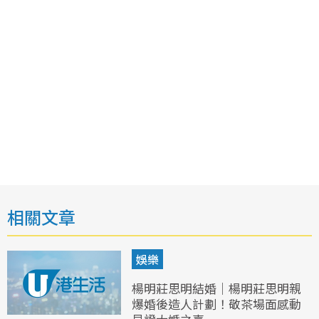
相關文章
娛樂
楊明莊思明結婚｜楊明莊思明親
爆婚後造人計劃！敬茶場面感動