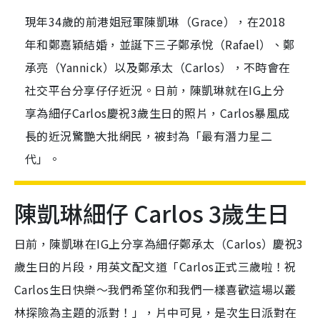
現年34歲的前港姐冠軍陳凱琳（Grace），在2018
年和鄭嘉穎結婚，並誕下三子鄭承悅（Rafael）、鄭
承亮（Yannick）以及鄭承太（Carlos），不時會在
社交平台分享仔仔近況。日前，陳凱琳就在IG上分
享為細仔Carlos慶祝3歲生日的照片，Carlos暴風成
長的近況驚艷大批網民，被封為「最有潛力星二
代」。
陳凱琳細仔 Carlos 3歲生日
日前，陳凱琳在IG上分享為細仔鄭承太（Carlos）慶祝3
歲生日的片段，用英文配文道「Carlos正式三歲啦！祝
Carlos生日快樂～我們希望你和我們一樣喜歡這場以叢
林探險為主題的派對！」，片中可見，是次生日派對在