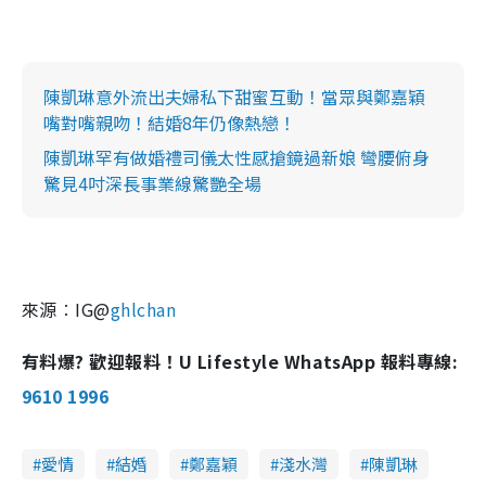
陳凱琳意外流出夫婦私下甜蜜互動！當眾與鄭嘉穎
嘴對嘴親吻！結婚8年仍像熱戀！
陳凱琳罕有做婚禮司儀太性感搶鏡過新娘 彎腰俯身
驚見4吋深長事業線驚艷全場
來源︰IG@
ghlchan
有料爆? 歡迎報料！U Lifestyle WhatsApp 報料專線:
9610 1996
愛情
結婚
鄭嘉穎
淺水灣
陳凱琳