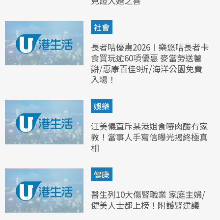
見證大婚之喜
社會
長者咭優惠2026︱樂悠咭長者卡
食買玩逾60項優惠 麥當勞送薯
餅/惠康百佳9折/海洋公園免費
入場！
娛樂
江美儀直斥某港姐食嘢肉酸冇家
教！當事人手寫信曝光揭終極真
相
健康
醫生列10大傷腎職業 家庭主婦/
健美人士都上榜！附護腎建議