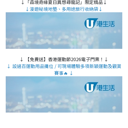
↓「森境奇緣夏日異想尋龍記」限定精品↓
↓漫遊秘境地墊、多用途旅行收納袋↓
↓ 【免費送】香港運動節2026電子門票！↓
↓ 設過百運動用品攤位 / 可現場體驗多項新穎運動及觀賞
賽事🔥 ↓