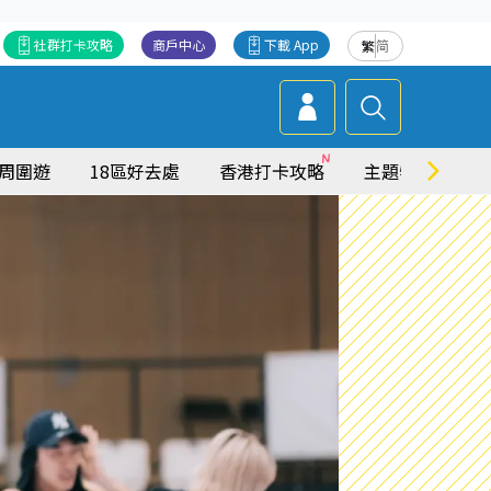
社群打卡攻略
商戶中心
下載 App
繁
简
周圍遊
18區好去處
香港打卡攻略
主題特集