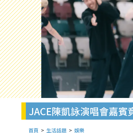
JACE陳凱詠演唱會嘉
首頁
生活話題
娛樂