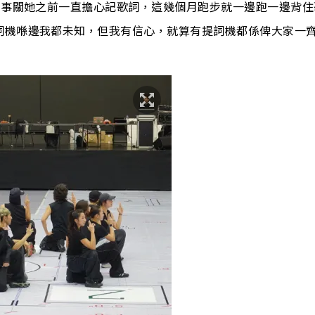
，事關她之前一直擔心記歌詞，這幾個月跑步就一邊跑一邊背住
詞機喺邊我都未知，但我有信心，就算有提詞機都係俾大家一