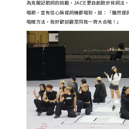
為克服記歌詞的挑戰，
更自創跑步背詞法
JACE
唱歌，並有信心無提詞機都唱到，說：「雖然提
唱嘅方法，我好歡迎觀眾同我一齊大合唱！」