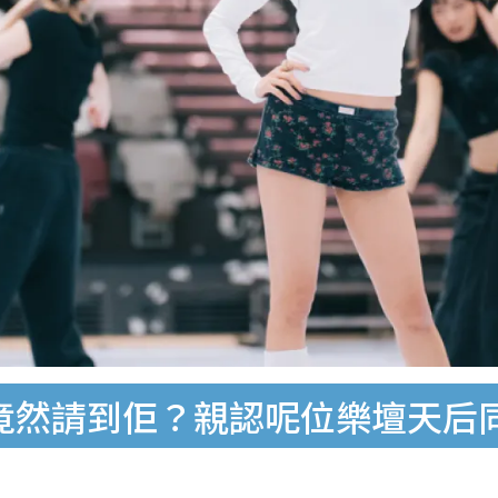
賓竟然請到佢？親認呢位樂壇天后