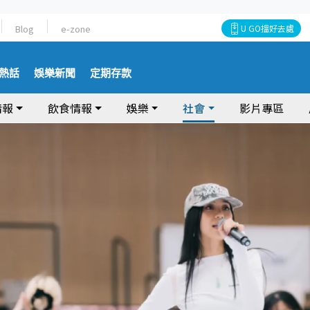
Blog
e-zone
U GO搵好去處
熱話
娛樂新聞
定期存款
情報
飲食情報
娛樂
社會
影片專區