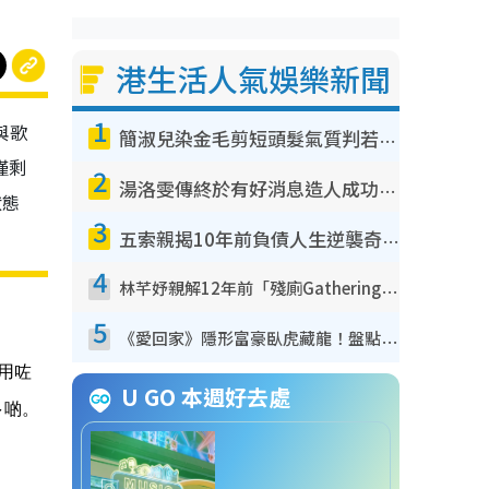
港生活人氣娛樂新聞
1
與歌
簡淑兒染金毛剪短頭髮氣質判若兩人！嚇壞老公麥大力都認唔出：「你做咩事？」
僅剩
2
湯洛雯傳終於有好消息造人成功！兩大細節曝孕味極濃惹猜測：大肚婆先會咁！
狀態
3
五索親揭10年前負債人生逆襲奇蹟！全靠去一地方轉運後即遇上馬先生
4
林芊妤親解12年前「殘廁Gathering」真相！高層解約一句話重創尊嚴至今拒返TVB
5
《愛回家》隱形富豪臥虎藏龍！盤點12位財氣逼人的有錢藝人：呢位靚女3億身家唔憂做
用咗
U GO 本週好去處
多啲。