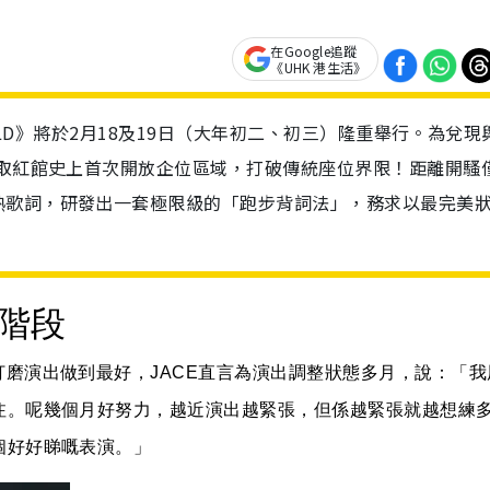
在Google追蹤
《UHK 港生活》
ORLD》將於2月18及19日（大年初二、初三）隆重舉行。為兌現
爭取紅館史上首次開放企位區域，打破傳統座位界限！距離開騷
熟歌詞，研發出一套極限級的「跑步背詞法」，務求以最完美
階段
磨演出做到最好，JACE直言為演出調整狀態多月，說：「我
注。呢幾個月好努力，越近演出越緊張，但係越緊張就越想練
個好好睇嘅表演。」