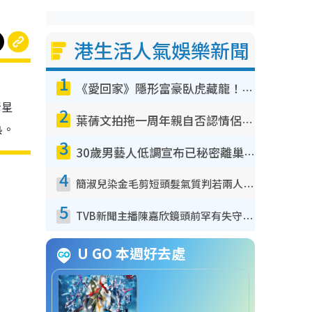
港生活人氣娛樂新聞
1
《愛回家》隱形富豪臥虎藏龍！盤點12位財氣逼人的有錢藝人：呢位靚女3億身家唔憂做
新星
2
葉蒨文拍拖一周年親自否認情侶關係？！被質疑感情造假竟稱GM「普通同事」
熱。
3
30歲男藝人低調宣布已秘密離巢！人氣急跌變失蹤人口︰「這幾年過得並不容易」
4
簡淑兒染金毛剪短頭髮氣質判若兩人！嚇壞老公麥大力都認唔出：「你做咩事？」
5
TVB新聞主播陳嘉欣鏡頭前罕有失守！遭林超英一句說話突襲嚇親當場大笑
U GO 本週好去處