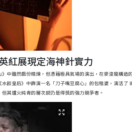
英紅展現定海神針實力
山》中雖然戲份精煉，但憑藉極具氣場的演出，在麥浚龍構造
水餃皇后》中飾演一名「刀子嘴豆腐心」的包租婆，演活了 80
，但其爐火純青的層次感仍是得獎的強力競爭者。