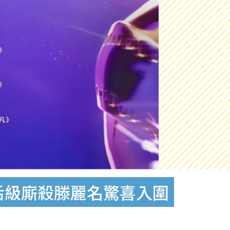
后級廝殺滕麗名驚喜入圍