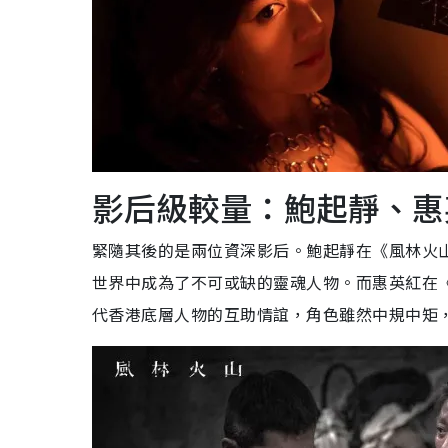
影后級較量：鮑起靜、惠
緊隨其後的是兩位資深影后。鮑起靜在《風林火
世界中成為了不可或缺的靈魂人物。而惠英紅在《
代香港底層人物的互助情誼，角色雖然中規中矩