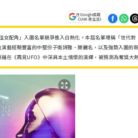
在Google追蹤
《UHK 港生活》
「最佳女配角」入圍名單競爭進入白熱化。本屆名單堪稱「世代對
位演藝經驗豐富的中堅份子衛詩雅、滕麗名，以及強勢入圍的
藉在《再見UFO》中深具本土情懷的演繹，被預測為奪獎大