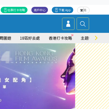
社群打卡攻略
商戶中心
下載 App
繁
简
周圍遊
18區好去處
香港打卡攻略
主題特集