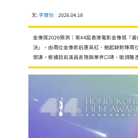
文:
李寶怡
2026.04.18
金像獎2026預測｜第44屆香港電影金像獎
決」，由兩位金像影后惠英紅、鮑起靜對陣兩
鄧濤。根據目前演員表現與業界口碑，衛詩雅憑