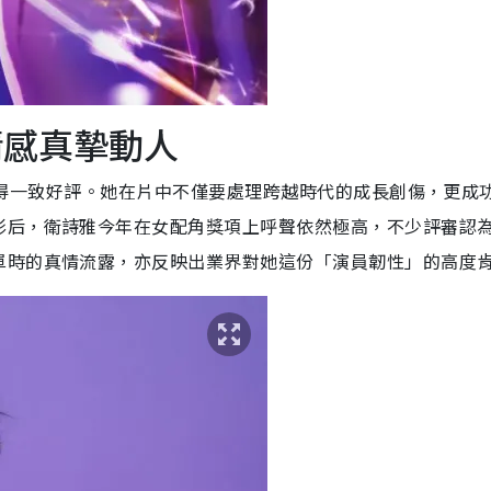
情感真摯動人
表現獲得一致好評。她在片中不僅要處理跨越時代的成長創傷，更成
影后，衛詩雅今年在女配角獎項上呼聲依然極高，不少評審認
單時的真情流露，亦反映出業界對她這份「演員韌性」的高度