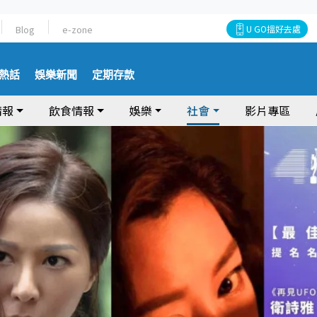
Blog
e-zone
U GO搵好去處
熱話
娛樂新聞
定期存款
情報
飲食情報
娛樂
社會
影片專區