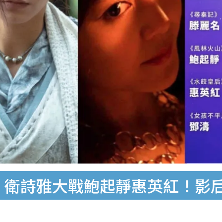
測｜衛詩雅大戰鮑起靜惠英紅！影