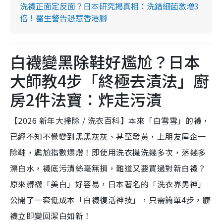
洗襪正面定反面？日本研究揭真相：洗錯細菌激增3
倍！醫生警告恐惹香港腳
白襪變黑除鞋好尷尬？日本
大師教4步「終極去漬法」廚
房2件法寶：炸走污漬
【2026 新年大掃除 / 洗衣百科】本來「白雪雪」的襪，
已經不知不覺變到黑黑灰灰、甚至發黃，上朋友屋企一
除鞋，尷尬指數爆燈！即使用洗衣機洗幾多次，落幾多
漂白水，襪底污漬絲毫無損，難道又要買過對新白襪？
原來髒襪「美白」好容易，日本著名的「洗衣界男神」
公開了一套低成本「白襪復活神技」，只需簡單4步，髒
襪立即變回潔白如新！