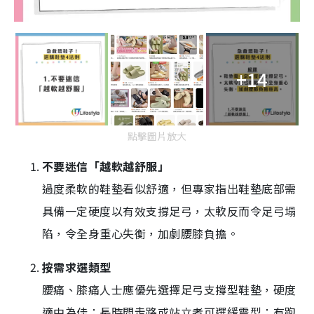
+14
點擊圖片放大
不要迷信「越軟越舒服」
過度柔軟的鞋墊看似舒適，但專家指出鞋墊底部需
具備一定硬度以有效支撐足弓，太軟反而令足弓塌
陷，令全身重心失衡，加劇腰膝負擔。
按需求選類型
腰痛、膝痛人士應優先選擇足弓支撐型鞋墊，硬度
適中為佳；長時間走路或站立者可選緩震型；有跑