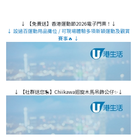
↓ 【免費送】香港運動節2026電子門票！↓
↓ 設過百運動用品攤位 / 可現場體驗多項新穎運動及觀賞
賽事🔥 ↓
↓ 【社群送您🎠】Chiikawa迴旋木⾺吊飾公仔✨↓