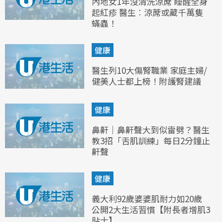
內地女1年沒清洗涼蓆 睡醒全身
起紅疹 醫生︰涼蓆或藏千萬隻
蟎蟲！
健康
醫生列10大傷腎職業 家庭主婦/
健美人士都上榜！附護腎建議
健康
鼻鼾｜鼻鼾聲大到似雷劈？醫生
教3招「舌肌訓練」每日2分鐘止
鼾聲
健康
義大利92歲婆婆肌耐力如20歲
公開2大生活習慣【附長者增肌3
貼士】