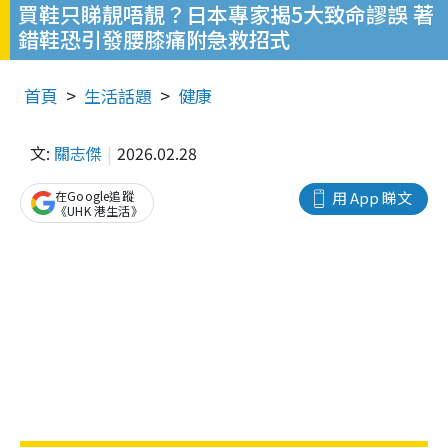
買鞋只睇靚唔靚？日本專家揭5大致命謬誤 著
錯鞋恐引發腰膝痛附急救招式
首頁
生活話題
健康
文:
關志傑
2026.02.28
在Google追蹤
用 App 睇文
《UHK 港生活》