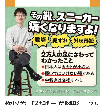
你以為「鞋號＝啱腳形」？5