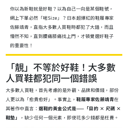
你以為新鞋就是好鞋？以為自己一向是某個鞋號，
網上下單必然「啱Size」？日本超爆紅的鞋履專家
佐藤靖青，直指大多數人買鞋時都犯了大錯，而且
懵然不知，直到腰痛膝痛找上門，才頓覺選好鞋子
的重要性！
「靚」不等於好鞋！大多數
人買鞋都犯同一個錯誤
大多數人買鞋，首先考慮的是外觀、品牌和價錢，部份
人更以為「愈貴愈好」。事實上，
鞋履專家佐藤靖青
在
其著作中直言：
選鞋的黃金公式是——「目的 × 尺碼 ×
鞋墊」
，缺少任何一個元素，即使花多少錢都是枉費。