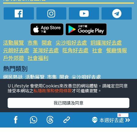
活動展覽
市集
開倉
尖沙咀好去處
銅鑼灣好去處
元朗好去處
荃灣好去處
旺角好去處
社會
餐廳情報
戶外郊遊
社會福利
熱門類別
網民熱話
活動展覽
市集
開倉
尖沙咀好去處
銅鑼灣好去處
元朗好去處
荃灣好去處
旺角好去處
社會
U Lifestyle 會使用Cookies來改善您的網站體驗，請確定您同意
接受本網站之
私隱政策和使用條款
才可繼續瀏覽。
餐廳情報
戶外郊遊
熱門標籤
我已閱讀及同意
#UGO搵好去處
#人氣活動推介
#美食社群熱話
#親子玩樂好去處
#ULifestyle應用程式
#限時搶
本週好去處
#UJetso禮物放送
#ULifestyle商戶中心
#著數
#網絡熱話