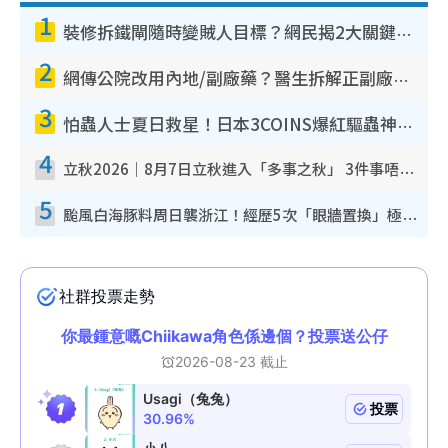
1
裝修拆鐵閘隨時變賊人目標？網民揭2大關鍵用途：裝新式等於白裝？附新舊鐵閘分別
2
網傳公院改用內地/副廠藥？醫生拆解正副廠分別 揭4類人換藥隨時出事
3
怕蟲人士夏日救星！日本3COINS爆紅驅蟲神器$45起 1招「全程免觸碰」輕鬆搞定小強
4
立秋2026｜8月7日立秋進入「多事之秋」 3件事唔做得！專家教6招開運 清枱頭／銀包納氣接好運
5
颱風白海豚料周日襲浙江！經歷5次「眼牆置換」極罕見 成登陸內地最長途颱風