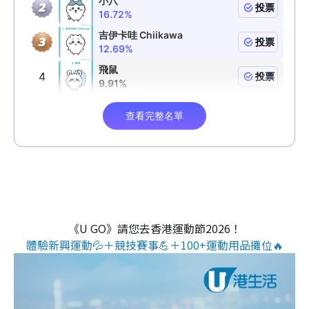
《U GO》請您去香港運動節2026！
體驗新興運動💦＋競技賽事💪＋100+運動用品攤位🔥