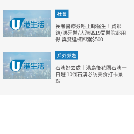
社會
長者醫療券唔止睇醫生！買眼
鏡/睇牙醫/大灣區19間醫院都用
得 獎賞達標即獲$500
戶外郊遊
石澳好去處｜港島後花園石澳一
日遊 10個石澳必訪美食打卡景
點