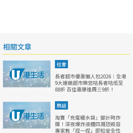
相關文章
社會
長者超市優惠懶人包2026︱全港
9大連鎖超市樂悠咭長者咭低至
88折 百佳惠康逢周三9折！
熱話
淘寶「充電暖水袋」變計時炸
彈！深夜爆炸液體四濺恐毀容
專家教「捏一捏」即知安全性