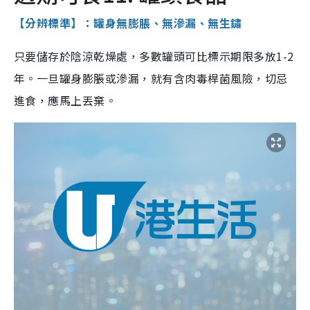
【分辨標準】：罐身無膨脹、無滲漏、無生鏽
只要儲存於陰涼乾燥處，多數罐頭可比標示期限多放1-2
年。一旦罐身膨脹或滲漏，就有含肉毒桿菌風險，切忌
進食，應馬上丟棄。