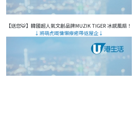
【送您🐯】韓國超人氣文創品牌MUZIK TIGER 冰感風扇！
↓將萌虎嘅慵懶療癒帶返屋企↓