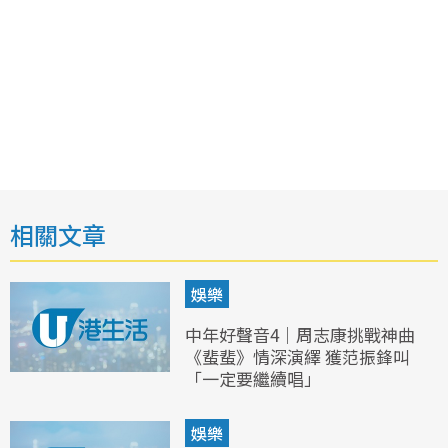
相關文章
娛樂
中年好聲音4｜周志康挑戰神曲
《蜚蜚》情深演繹 獲范振鋒叫
「一定要繼續唱」
娛樂