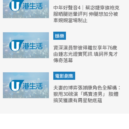
中年好聲音4｜蔡宓婕穿旗袍克
服晒腿迷暈評判 伸腿想加分被
車婉婉當場制止
娛樂
資深演員黎彼得離世享年76歲
由鍾志光證實死訊 填詞界鬼才
傳奇落幕
電影劇集
夫妻的博弈張頴康角色全解構：
狠甩30磅演「媽寶渣男」 肢體
搞笑獲讚有周星馳底蘊