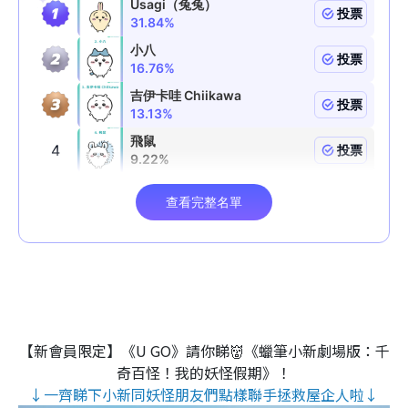
【新會員限定】《U GO》請你睇👹《蠟筆小新劇場版：千
奇百怪！我的妖怪假期》！
↓一齊睇下小新同妖怪朋友們點樣聯手拯救屋企人啦↓