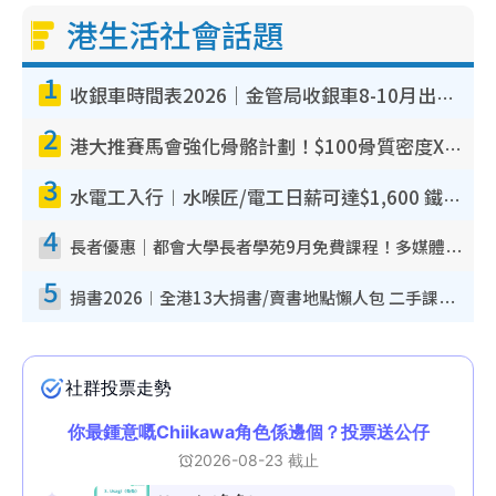
港生活社會話題
1
收銀車時間表2026｜金管局收銀車8-10月出沒地點+時間！無須手續費！硬幣免費轉現鈔或增值至八達通
2
港大推賽馬會強化骨骼計劃！$100骨質密度X光檢查 完成免費運動訓練送超市禮券！附參加資格
3
水電工入行︱水喉匠/電工日薪可達$1,600 鐵飯碗職業難被AI取代！附薪酬參考＋入行考牌途徑
4
長者優惠｜都會大學長者學苑9月免費課程！多媒體/微電影創作/網絡安全 附報名方法教學
5
捐書2026︱全港13大捐書/賣書地點懶人包 二手課本最高$150＋舊書換免費咖啡/戲票