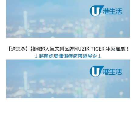
【送您🐯】韓國超人氣文創品牌MUZIK TIGER 冰感風扇！
↓將萌虎嘅慵懶療癒帶返屋企↓