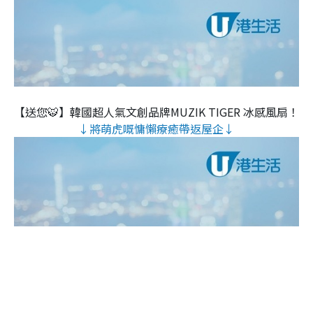
【送您🐯】韓國超人氣文創品牌MUZIK TIGER 冰感風扇！
↓將萌虎嘅慵懶療癒帶返屋企↓