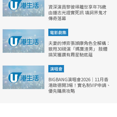
資深演員黎彼得離世享年76歲
由鍾志光證實死訊 填詞界鬼才
傳奇落幕
電影劇集
夫妻的博弈張頴康角色全解構：
狠甩30磅演「媽寶渣男」 肢體
搞笑獲讚有周星馳底蘊
演唱會
BIGBANG演唱會2026｜11月香
港啟德開3場！實名制VIP申請、
優先購票攻略