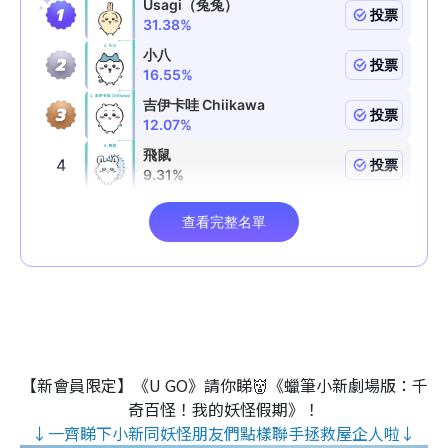
【新會員限定】《U GO》請你睇👹《蠟筆小新劇場版：千
奇百怪！我的妖怪假期》！
↓一齊睇下小新同妖怪朋友們點樣聯手拯救屋企人啦↓