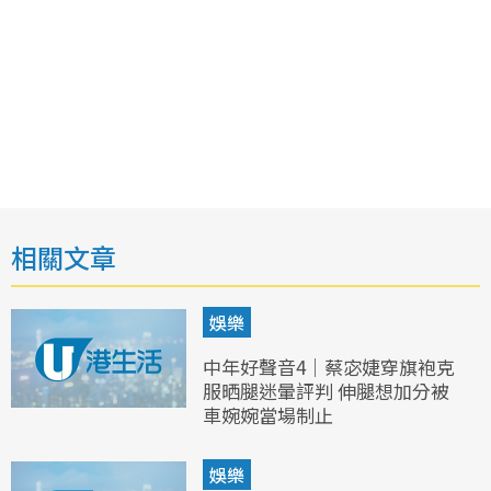
相關文章
娛樂
中年好聲音4｜蔡宓婕穿旗袍克
服晒腿迷暈評判 伸腿想加分被
車婉婉當場制止
娛樂