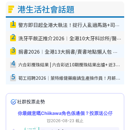
港生活社會話題
1
警方即日起全港大執法！捉行人亂過馬路+司機不專注駕駛！亂過馬路罰$2000
2
洗牙平靚正推介2026︱全港10大牙科診所/醫院懶人包 夜診至8點/鎮靜潔牙/醫療券適用
3
捐書2026︱全港13大捐書/賣書地點懶人包 二手課本最高$150＋舊書換免費咖啡/戲票
4
六合彩攪珠結果 | 六合彩近10期攪珠結果出爐+ 近30期最旺熱門中獎號碼
5
筍工招聘2026｜萊特維健藥廠請生產操作員！月薪高達$1.7萬 冷氣廠房/五天工作/保證雙糧