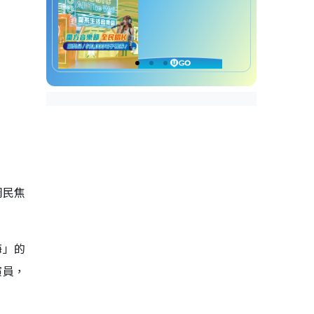
網民焦
海」的
演員，