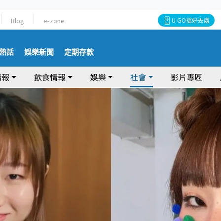
Blog
e-zone
U GO搵好去處
熱話
娛樂新聞
定期存款
情報
飲食情報
娛樂
社會
影片專區