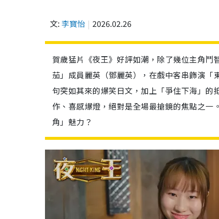
文:
李寶怡
2026.02.26
賀歲猛片《夜王》好評如潮，除了幾位主角鬥
茄」成員麗英（鄧麗英），在戲中客串飾演「
句突如其來的爆笑日文，加上「爭住下海」的
作、喜感爆燈，絕對是全場最搶鏡的焦點之一。從
角」魅力？