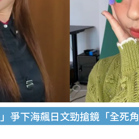
衣」爭下海飆日文勁搶鏡「全死