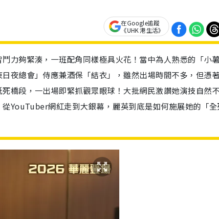
在Google追蹤
《UHK 港生活》
智鬥力夠緊湊，一班配角同樣極具火花！當中為人熟悉的「小
東日夜總會」侍應兼酒保「結衣」，雖然出場時間不多，但憑
抵死橋段，一出場即緊抓觀眾眼球！大批網民激讚她演技自然
YouTuber網紅走到大銀幕，麗英到底是如何施展她的「全