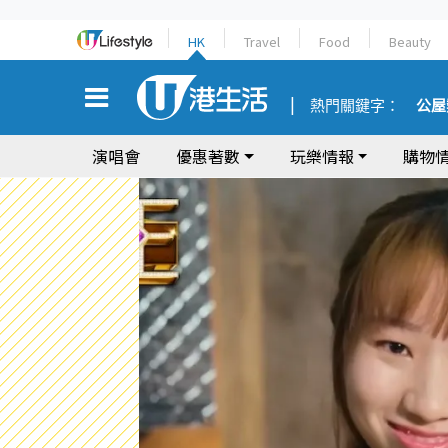
HK
Travel
Food
Beauty
熱門關鍵字：
公屋
演唱會
優惠著數
玩樂情報
購物