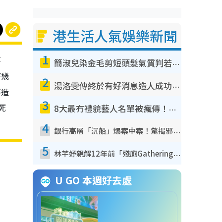
港生活人氣娛樂新聞
1
薯
簡淑兒染金毛剪短頭髮氣質判若兩人！嚇壞老公麥大力都認唔出：「你做咩事？」
著幾
2
湯洛雯傳終於有好消息造人成功！兩大細節曝孕味極濃惹猜測：大肚婆先會咁！
不造
3
死
8大最冇禮貌藝人名單被瘋傳！網民揭發明星真面目 一致數臭呢位係無品天花板？
4
銀行高層「沉船」爆案中案！驚揭邪教洗腦操控賣淫被吞600萬 幕後黑手講多錯多
5
林芊妤親解12年前「殘廁Gathering」真相！高層解約一句話重創尊嚴至今拒返TVB
U GO 本週好去處