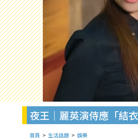
夜王｜麗英演侍應「結
首頁
生活話題
娛樂