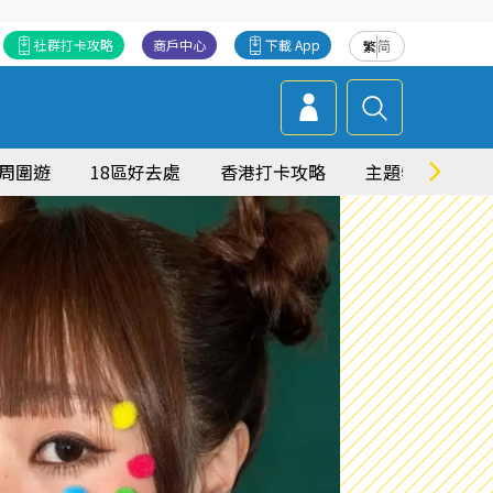
社群打卡攻略
商戶中心
下載 App
繁
简
周圍遊
18區好去處
香港打卡攻略
主題特集