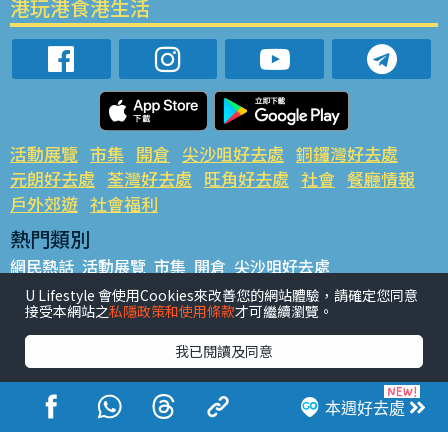
港玩港食港生活
活動展覽
市集
開倉
尖沙咀好去處
銅鑼灣好去處
元朗好去處
荃灣好去處
旺角好去處
社會
餐廳情報
戶外郊遊
社會福利
熱門類別
網民熱話
活動展覽
市集
開倉
尖沙咀好去處
銅鑼灣好去處
元朗好去處
荃灣好去處
旺角好去處
社會
U Lifestyle 會使用Cookies來改善您的網站體驗，請確定您同意
接受本網站之
私隱政策和使用條款
才可繼續瀏覽。
餐廳情報
戶外郊遊
熱門標籤
我已閱讀及同意
#UGO搵好去處
#人氣活動推介
#美食社群熱話
#親子玩樂好去處
#ULifestyle應用程式
#限時搶
本週好去處
#UJetso禮物放送
#ULifestyle商戶中心
#著數
#網絡熱話