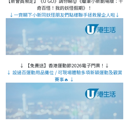
【新會員限定】《U GO》請你睇👹《蠟筆小新劇場版：千
奇百怪！我的妖怪假期》！
↓一齊睇下小新同妖怪朋友們點樣聯手拯救屋企人啦↓
↓ 【免費送】香港運動節2026電子門票！↓
↓ 設過百運動用品攤位 / 可現場體驗多項新穎運動及觀賞
賽事🔥 ↓