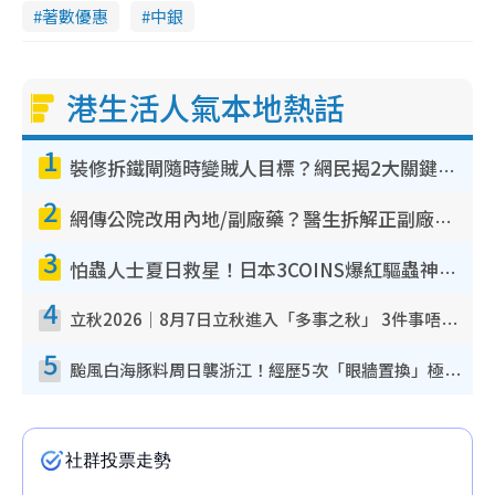
著數優惠
中銀
港生活人氣本地熱話
1
裝修拆鐵閘隨時變賊人目標？網民揭2大關鍵用途：裝新式等於白裝？附新舊鐵閘分別
2
網傳公院改用內地/副廠藥？醫生拆解正副廠分別 揭4類人換藥隨時出事
3
怕蟲人士夏日救星！日本3COINS爆紅驅蟲神器$45起 1招「全程免觸碰」輕鬆搞定小強
4
立秋2026｜8月7日立秋進入「多事之秋」 3件事唔做得！專家教6招開運 清枱頭／銀包納氣接好運
5
颱風白海豚料周日襲浙江！經歷5次「眼牆置換」極罕見 成登陸內地最長途颱風