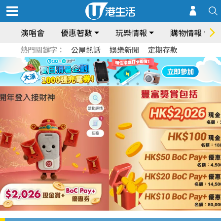
演唱會
優惠著數
玩樂情報
購物情報
熱門關鍵字：
公屋熱話
娛樂新聞
定期存款