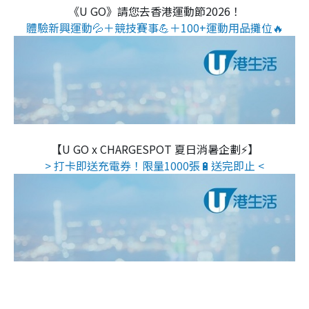
《U GO》請您去香港運動節2026！
體驗新興運動💦＋競技賽事💪＋100+運動用品攤位🔥
【U GO x CHARGESPOT 夏日消暑企劃⚡】
> 打卡即送充電券！限量1000張🔋送完即止 <