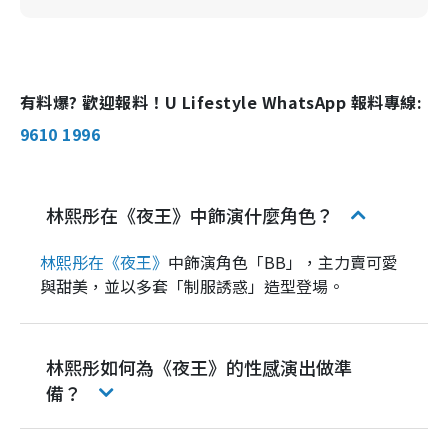
有料爆? 歡迎報料！U Lifestyle WhatsApp 報料專線:
9610 1996
林熙彤在《夜王》中飾演什麼角色？
林熙彤在《夜王》
中飾演角色「BB」，主力賣可愛
與甜美，並以多套「制服誘惑」造型登場。
林熙彤如何為《夜王》的性感演出做準
備？