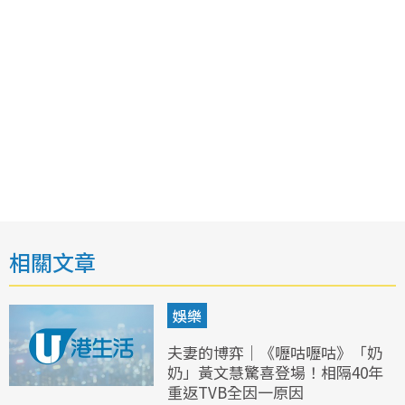
相關文章
娛樂
夫妻的博弈｜《嚦咕嚦咕》「奶
奶」黃文慧驚喜登場！相隔40年
重返TVB全因一原因