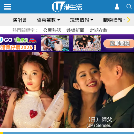
演唱會
優惠著數
玩樂情報
購物情報
熱門關鍵字：
公屋熱話
娛樂新聞
定期存款