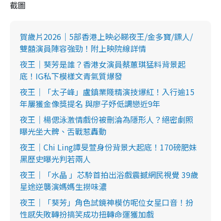
截圖
賀歲片2026｜5部香港上映必睇夜王/金多寶/鏢人/
雙囍演員陣容強勁！附上映院線詳情
夜王｜葵芳是誰？香港女演員蔡蕙琪猛料背景起
底！IG私下模樣文青氣質爆發
夜王｜「太子峰」盧鎮業賤精演技爆紅！入行逾15
年屢獲金像獎提名 與廖子妤低調戀近9年
夜王｜楊偲泳激情戲份被刪淪為隱形人？絕密劇照
曝光坐大髀、舌戰惹轟動
夜王｜Chi Ling譚旻萱身份背景大起底！170磅肥妹
黑歷史曝光判若兩人
夜王｜「水晶 」芯駖首拍出浴戲震撼網民視覺 39歲
星途逆襲演媽媽生撈味濃
夜王｜「葵芳」角色試鏡神模仿呢位女星口音！扮
性感失敗轉扮搞笑成功扭轉命運獲加戲