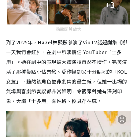
+3
點擊圖片放大
到了2025年，
Hazel林熙彤
參演了ViuTV話題劇集《哪
一天我們會紅》，在劇中飾演情侶 YouTuber「士多
甩」。她在劇中的表現被大讚演技自然不造作，完美演
活了那種帶點小佔有慾、愛作怪卻又十分貼地的「KOL
女友」。雖然該角色並非劇集的最主線，但她一出場的
氣場與喜劇節奏感都非常鮮明，令觀眾對她有深刻印
象，大讚「士多甩」有性格、極具存在感。