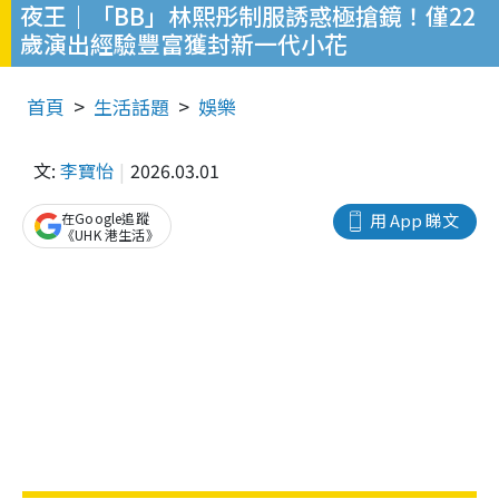
夜王｜「BB」林熙彤制服誘惑極搶鏡！僅22
歲演出經驗豐富獲封新一代小花
首頁
生活話題
娛樂
文:
李寶怡
2026.03.01
在Google追蹤
用 App 睇文
《UHK 港生活》