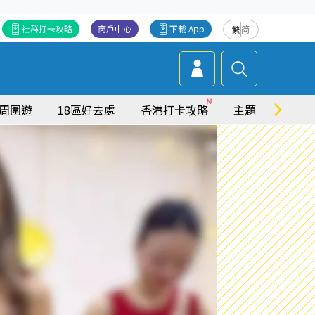
社群打卡攻略
商戶中心
下載 App
繁
简
周圍遊
18區好去處
香港打卡攻略
主題特集