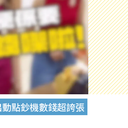
出動點鈔機數錢超誇張