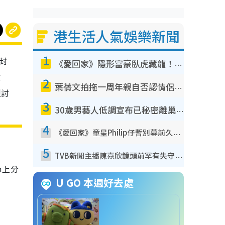
港生活人氣娛樂新聞
1
封
《愛回家》隱形富豪臥虎藏龍！盤點12位財氣逼人的有錢藝人：呢位靚女3億身家唔憂做
愈
2
葉蒨文拍拖一周年親自否認情侶關係？！被質疑感情造假竟稱GM「普通同事」
烈討
3
30歲男藝人低調宣布已秘密離巢！人氣急跌變失蹤人口︰「這幾年過得並不容易」
4
《愛回家》童星Philip仔暫別幕前久違現身！15歲近況暴風長高蛻變帥氣少男
5
TVB新聞主播陳嘉欣鏡頭前罕有失守！遭林超英一句說話突襲嚇親當場大笑
m上分
U GO 本週好去處