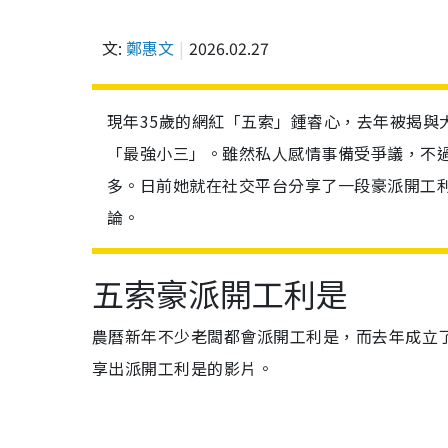
文:
鄭惠文
2026.02.27
現年35歲的網紅「五索」鍾睿心，去年被揭與
「最強小三」。雖然私人感情事備受爭議，不過
多。日前她就在社交平台分享了一段豪派開工
論。
五索豪派開工利是
農曆新年不少老闆都會派開工利是，而去年成立了自己
享出派開工利是的影片。