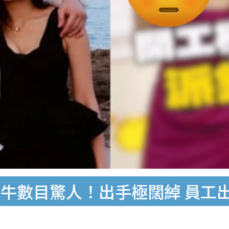
牛數目驚人！出手極闊綽 員工