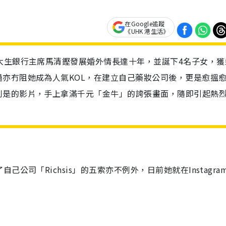
在Google追蹤
《UHK 港生活》
大生銀行主席馬清鏗發展婚外情長達十年，並誕下4名子女，獲
亦冇阻她成為人氣KOL，在建立自己藥妝公司後，更是愈搵
利是的影片，手上拿滿千元「金牛」的誇張畫面，隨即引起熱
公司「Richsis」的五索亦不例外，日前她就在Instagra