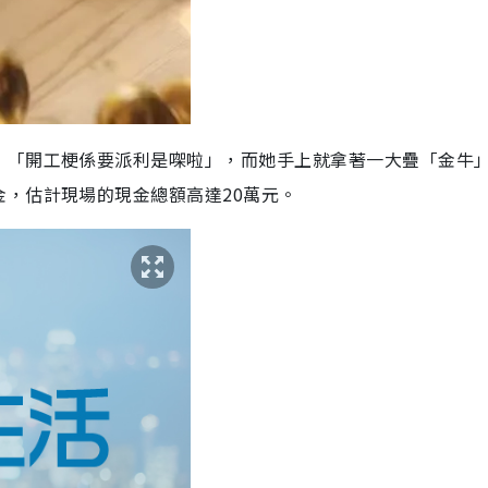
「開工梗係要派利是㗎啦」，而她手上就拿著一大疊「金牛」1
，估計現場的現金總額高達20萬元。