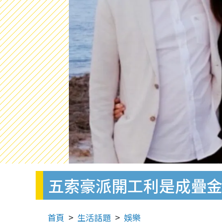
五索豪派開工利是成疊金
首頁
生活話題
娛樂