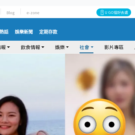
Blog
e-zone
U GO搵好去處
熱話
娛樂新聞
定期存款
情報
飲食情報
娛樂
社會
影片專區