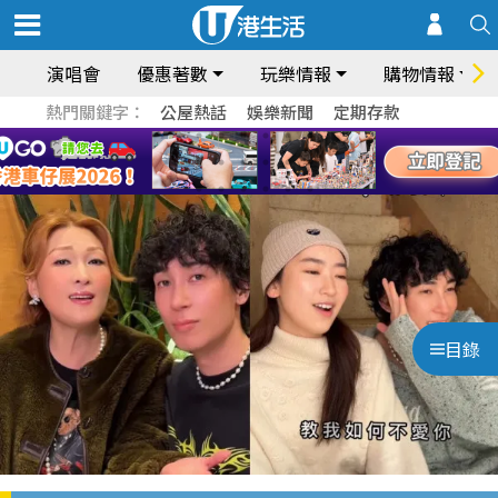
演唱會
優惠著數
玩樂情報
購物情報
熱門關鍵字：
公屋熱話
娛樂新聞
定期存款
目錄