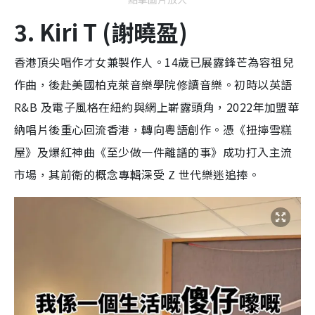
3. Kiri T (謝曉盈)
香港頂尖唱作才女兼製作人。14歲已展露鋒芒為容祖兒
作曲，後赴美國柏克萊音樂學院修讀音樂。初時以英語
R&B 及電子風格在紐約與網上嶄露頭角，2022年加盟華
納唱片後重心回流香港，轉向粵語創作。憑《扭擰雪糕
屋》及爆紅神曲《至少做一件離譜的事》成功打入主流
市場，其前衛的概念專輯深受 Z 世代樂迷追捧。