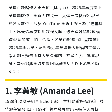
樂壇百變唱作人馬天佑（Mayao） 2026年再度投下
樂壇震撼彈！全新力作《一世人做一次傻仔》現已
於各大數位平台及 YouTube 全線上架。為了隆重其
事，馬天佑再次動用超強人脈，破天荒邀請82位橫
跨45載的歌手拍片合唱，名單由80年代巨星跨越到
2026年新力量，絕對是近年樂壇最大規模的集體合
唱企劃。預告將有大量久違的「神級面孔」驚喜現
身，勢必掀起全城集體回憶與熱話！以下名單不斷
更新：
1. 李蕙敏 (Amanda Lee)
1989年以女子組合 Echo 出道，主打勁歌熱舞路線，後
曾轉任電台 DJ。1994年獨立發展推出首張個人專輯