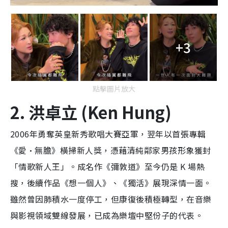
+3
點擊圖片放大
2. 洪卓立 (Ken Hung)
2006年勇奪英皇新秀歌唱大賽亞軍，翌年以首張專輯
《愛·無膽》橫掃新人獎，憑藉清純鄰家男孩形象獲封
「情歌新人王」。成名作《彌敦道》至今仍是 K 場熱
搜，後續作品《想一個人》、《獨活》展現深情一面。
雖然曾因肺積水一度停工，但康復後積極轉型，在音樂
與影視領域雙線發展，已成為樂壇中堅份子的代表。