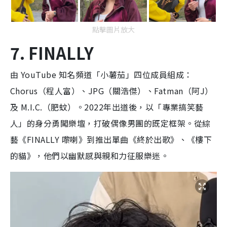
點擊圖片放大
7. FINALLY
由 YouTube 知名頻道「小薯茄」四位成員組成：
Chorus（程人富）、JPG（關浩傑）、Fatman（阿J）
及 M.I.C.（肥蚊）。2022年出道後，以「專業搞笑藝
人」的身分勇闖樂壇，打破偶像男團的既定框架。從綜
藝《FINALLY 嚟喇》到推出單曲《終於出歌》、《樓下
的貓》，他們以幽默感與親和力征服樂迷。