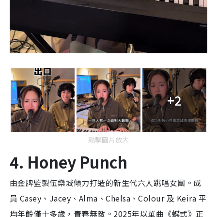
+2
點擊圖片放大
4. Honey Punch
由金牌監製伍樂城傾力打造的新生代六人跳唱女團。成
員 Casey、Jacey、Alma、Chelsa、Colour 及 Keira 平
均年齡僅十多歲，青春無敵。2025年以單曲《蝶式》正