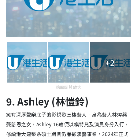
+2
點擊圖片放大
9. Ashley (林愷鈴)
擁有深厚聲樂底子的影視歌三棲藝人。身為藝人林煒與
龔慈恩之女，Ashley 16歲便以模特兒及演員身分入行，
修讀港大建築系碩士期間仍兼顧演藝事業。2024年正式