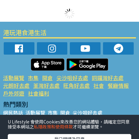
港玩港食港生活
活動展覽
市集
開倉
尖沙咀好去處
銅鑼灣好去處
元朗好去處
荃灣好去處
旺角好去處
社會
餐廳情報
戶外郊遊
社會福利
熱門類別
網民熱話
活動展覽
市集
開倉
尖沙咀好去處
銅鑼灣好去處
元朗好去處
荃灣好去處
旺角好去處
社會
U Lifestyle 會使用Cookies來改善您的網站體驗，請確定您同意
接受本網站之
私隱政策和使用條款
才可繼續瀏覽。
餐廳情報
戶外郊遊
熱門標籤