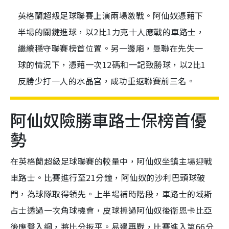
英格蘭超級足球聯賽上演兩場激戰。阿仙奴憑藉下
半場的關鍵進球，以2比1力克十人應戰的車路士，
繼續穩守聯賽榜首位置。另一邊廂，曼聯在先失一
球的情況下，憑藉一次12碼和一記致勝球，以2比1
反勝少打一人的水晶宮，成功重返聯賽前三名。
阿仙奴險勝車路士保榜首優
勢
在英格蘭超級足球聯賽的較量中，阿仙奴坐鎮主場迎戰
車路士。比賽進行至21分鐘，阿仙奴的沙利巴頭球破
門，為球隊取得領先。上半場補時階段，車路士的域斯
占士透過一次角球機會，皮球擦過阿仙奴後衛恩卡比亞
後應聲入網，將比分扳平。易邊再戰，比賽進入第66分