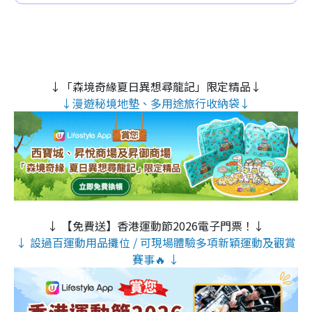
↓「森境奇緣夏日異想尋龍記」限定精品↓
↓漫遊秘境地墊、多用途旅行收納袋↓
↓ 【免費送】香港運動節2026電子門票！↓
↓ 設過百運動用品攤位 / 可現場體驗多項新穎運動及觀賞
賽事🔥 ↓