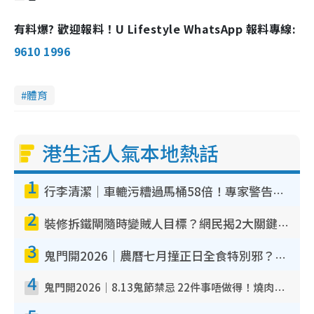
有料爆? 歡迎報料！U Lifestyle WhatsApp 報料專線:
9610 1996
體育
港生活人氣本地熱話
1
行李清潔｜車轆污糟過馬桶58倍！專家警告忌用酒精抹 教1招免污手除菌
2
裝修拆鐵閘隨時變賊人目標？網民揭2大關鍵用途：裝新式等於白裝？附新舊鐵閘分別
3
鬼門開2026｜農曆七月撞正日全食特別邪？專家警告切忌做一事！揭4大禁忌+2招保平安
4
鬼門開2026｜8.13鬼節禁忌 22件事唔做得！燒肉、刺身要少食？半夜勿吹口哨/打呢個電話