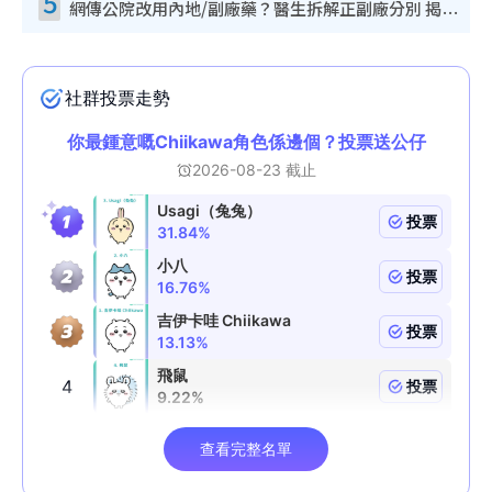
5
網傳公院改用內地/副廠藥？醫生拆解正副廠分別 揭4類人換藥隨時出事