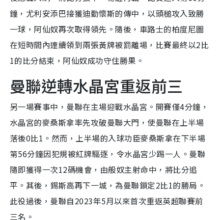
鐘，尤利安添巴接獲迪勤懷斯的傳中，以頭槌攻入致勝
一球，阿仙奴再次取得領先。隨後，車路士的柏度尼圖
在短時間內連續領到兩張黃牌被罰離場，比賽最終以2比
1的比分結束，阿仙奴成功守住勝果。
曼聯逆轉水晶宮重返前三
另一場賽事中，曼聯在主場迎戰水晶宮。開賽僅4分鐘，
水晶宮的麥桑斯拿率先攻破曼聯大門，使曼聯在上半場
落後0比1。然而，上半場的入球功臣麥桑斯拿在下半場
第56分鐘因犯規被紅牌驅逐，令水晶宮少踢一人。曼聯
隨即獲得一次12碼機會，由般奴主射命中，將比分追
平。其後，錫斯高再下一城，為曼聯鎖定2比1的勝局。
此役過後，曼聯自2023年5月以來首次重返英超聯賽前
三名。