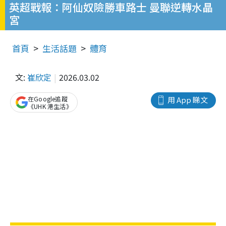
英超戰報：阿仙奴險勝車路士 曼聯逆轉水晶
宮
首頁
生活話題
體育
文:
崔欣定
2026.03.02
在Google追蹤
用 App 睇文
《UHK 港生活》