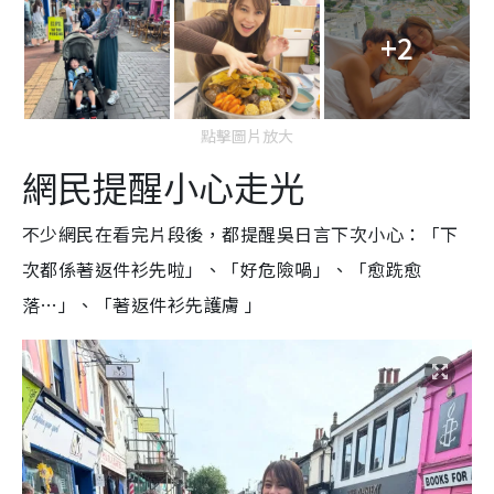
+2
點擊圖片放大
網民提醒小心走光
不少網民在看完片段後，都提醒吳日言下次小心：「下
次都係著返件衫先啦」、「好危險喎
」、「愈跣愈
落…」、「著返件衫先護膚 」