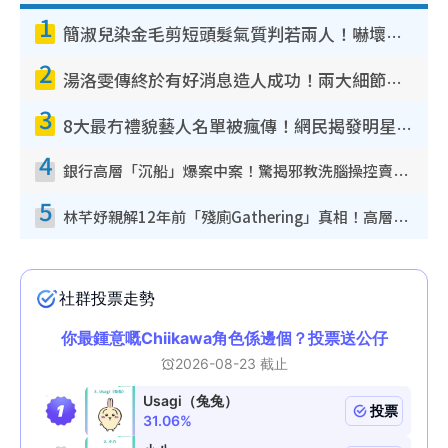
1
簡淑兒染金毛剪短頭髮氣質判若兩人！嚇壞老公麥大力都認唔出：「你做咩事？」
2
湯洛雯傳終於有好消息造人成功！兩大細節曝孕味極濃惹猜測：大肚婆先會咁！
3
8大最冇禮貌藝人名單被瘋傳！網民揭發明星真面目 一致數臭呢位係無品天花板？
4
銀行高層「沉船」爆案中案！驚揭邪教洗腦操控賣淫被吞600萬 幕後黑手講多錯多
5
林芊妤親解12年前「殘廁Gathering」真相！高層解約一句話重創尊嚴至今拒返TVB