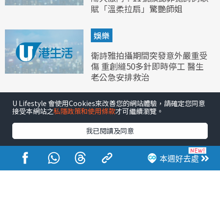
賦「溫柔拉扇」驚艷師姐
娛樂
衛詩雅拍攝期間突發意外嚴重受
傷 重創縫50多針即時停工 醫生
老公急安排救治
娛樂
U Lifestyle 會使用Cookies來改善您的網站體驗，請確定您同意
接受本網站之
私隱政策和使用條款
才可繼續瀏覽。
古天樂演唱會｜古天樂首踏紅館
我已閱讀及同意
特訓賣萌花絮流出！昔日經典合
唱歌驚爆未必唱
本週好去處