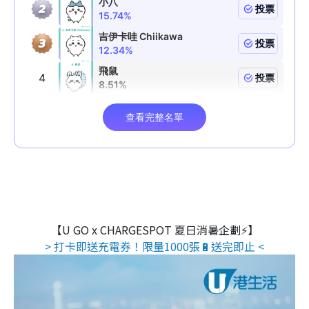
【U GO x CHARGESPOT 夏日消暑企劃⚡】
> 打卡即送充電券！限量1000張🔋送完即止 <