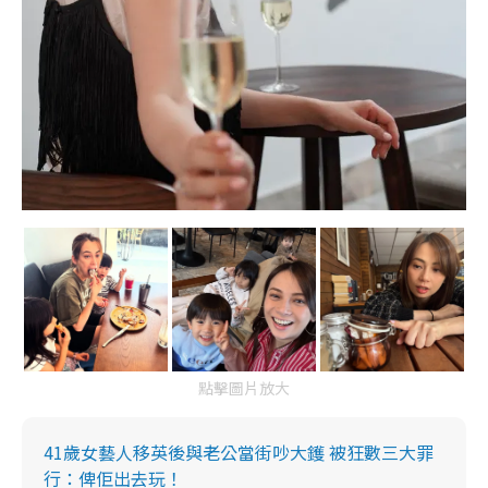
點擊圖片放大
41歲女藝人移英後與老公當街吵大鑊 被狂數三大罪
行：俾佢出去玩！