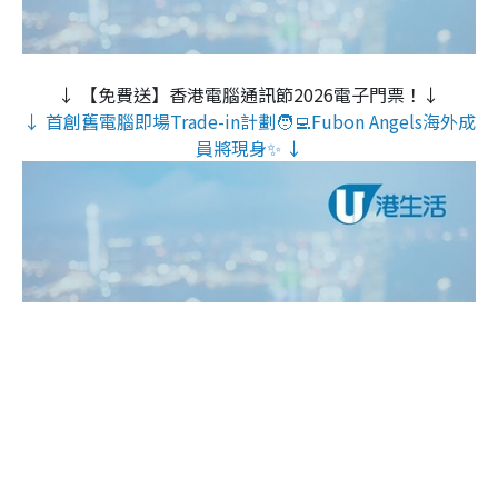
↓ 【免費送】香港電腦通訊節2026電子門票！↓
↓ 首創舊電腦即場Trade-in計劃🧑‍💻Fubon Angels海外成
員將現身✨ ↓