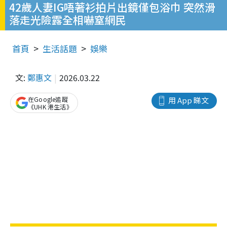
42歲人妻IG唔著衫拍片出鏡僅包浴巾 突然滑
落走光險露全相嚇窒網民
首頁
生活話題
娛樂
文:
鄭惠文
2026.03.22
在Google追蹤
用 App 睇文
《UHK 港生活》