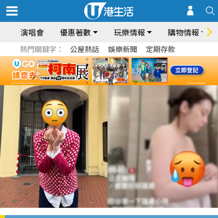
演唱會
優惠著數
玩樂情報
購物情報
熱門關鍵字：
公屋熱話
娛樂新聞
定期存款