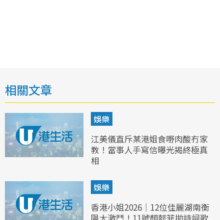
相關文章
娛樂
江美儀直斥某港姐食嘢肉酸冇家
教！當事人手寫信曝光揭終極真
相
娛樂
香港小姐2026｜12位佳麗湖南衡
陽大激鬥！11號顏懿菲拋詩詞歌