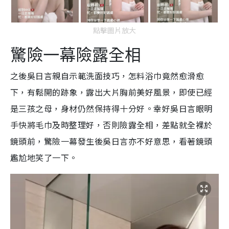
點擊圖片放大
驚險一幕險露全相
之後吳日言親自示範洗面技巧，怎料浴巾竟然愈滑愈
下，有鬆開的跡象，露出大片胸前美好風景，即使已經
是三孩之母，身材仍然保持得十分好。幸好吳日言眼明
手快將毛巾及時整理好，否則險露全相，差點就全裸於
鏡頭前，驚險一幕發生後吳日言亦不好意思，看著鏡頭
尷尬地笑了一下。