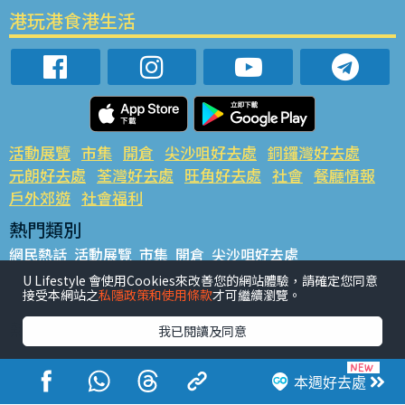
港玩港食港生活
活動展覽
市集
開倉
尖沙咀好去處
銅鑼灣好去處
元朗好去處
荃灣好去處
旺角好去處
社會
餐廳情報
戶外郊遊
社會福利
熱門類別
網民熱話
活動展覽
市集
開倉
尖沙咀好去處
銅鑼灣好去處
元朗好去處
荃灣好去處
旺角好去處
社會
U Lifestyle 會使用Cookies來改善您的網站體驗，請確定您同意
接受本網站之
私隱政策和使用條款
才可繼續瀏覽。
餐廳情報
戶外郊遊
熱門標籤
我已閱讀及同意
#UGO搵好去處
#人氣活動推介
#美食社群熱話
#親子玩樂好去處
#ULifestyle應用程式
#限時搶
本週好去處
#UJetso禮物放送
#ULifestyle商戶中心
#著數
#網絡熱話