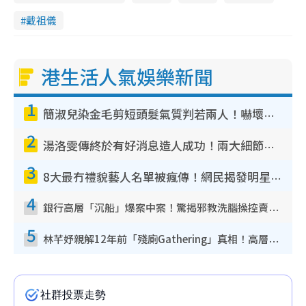
戴祖儀
港生活人氣娛樂新聞
1
簡淑兒染金毛剪短頭髮氣質判若兩人！嚇壞老公麥大力都認唔出：「你做咩事？」
2
湯洛雯傳終於有好消息造人成功！兩大細節曝孕味極濃惹猜測：大肚婆先會咁！
3
8大最冇禮貌藝人名單被瘋傳！網民揭發明星真面目 一致數臭呢位係無品天花板？
4
銀行高層「沉船」爆案中案！驚揭邪教洗腦操控賣淫被吞600萬 幕後黑手講多錯多
5
林芊妤親解12年前「殘廁Gathering」真相！高層解約一句話重創尊嚴至今拒返TVB