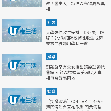
教！當事人手寫信曝光揭終極真
相
社會
大學彈性收生安排｜DSE失手跛
腳？9間聯招院校彈性收生成績
要求門檻適用學科一覽
娛樂
劉穎鏇罕有父女檔出鏡髮型師爸
爸露面 親曝媽媽留美國感人真
相無奈分隔兩地
娛樂
【突發取消】COLLAR × 4EVE
澳門演唱會宣布取消 門票售罄