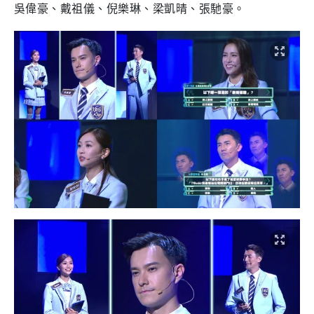
吳偉豪、戴祖儀、倪樂琳、梁凱晴、張馳豪。