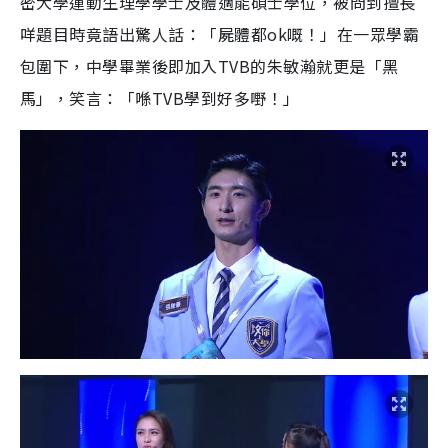
密大學運動生理學學士及體適能碩士學位，被問到擅長
咩題目時竟語出驚人話：「屍體都ok嘅！」在一眾學霸
包圍下，中學畢業後即加入TVB的朱敏瀚就更是「黑
馬」，笑言：「喺TVB學到好多嘢！」