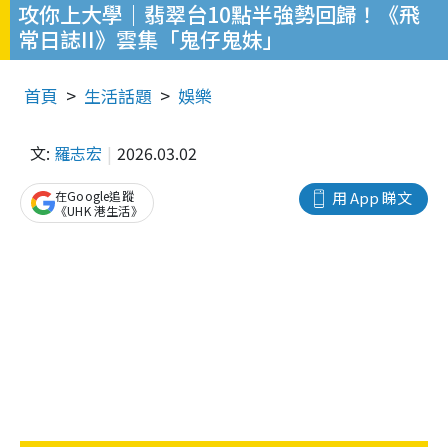
攻你上大學｜翡翠台10點半強勢回歸！《飛
常日誌II》雲集「鬼仔鬼妹」
首頁
生活話題
娛樂
文:
羅志宏
2026.03.02
在Google追蹤
用 App 睇文
《UHK 港生活》