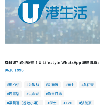
有料爆? 歡迎報料！U Lifestyle WhatsApp 報料專線:
9610 1996
郭柏妍
朱敏瀚
劉穎鏇
碩士
吳偉豪
周嘉洛
洪永城
飛常日誌
梁凱晴（香港小姐）
學士
TVB
張馳豪