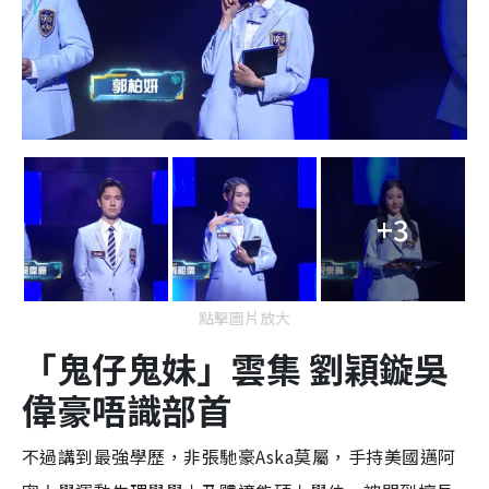
+3
點擊圖片放大
「鬼仔鬼妹」
雲集 劉穎鏇吳
偉豪
唔識部首
不過講到最強學歷，非張馳豪Aska莫屬，手持美國邁阿