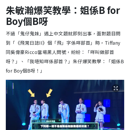
朱敏瀚爆笑教學：姐係B for
Boy個B呀
不過「鬼仔鬼妹」遇上中文題就即刻出事，面對題目問
到「《飛常日誌II》個「飛」字係咩部首」時，Tiffany
同吳偉豪Ricco當場黑人問號，紛紛：「咩叫做部首
呀？」、「我唔知咩係部首？」朱仔爆笑教學：「姐係B
for Boy個B呀！」