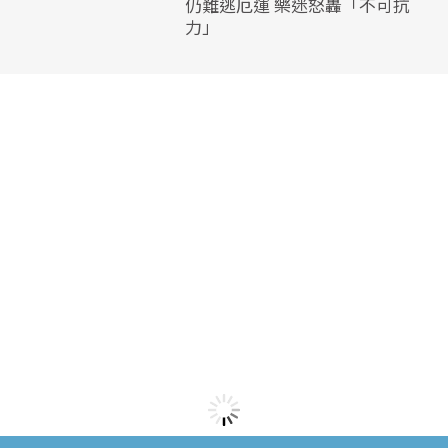
仍難逃厄運 樂迷怒轟「不可抗
力」