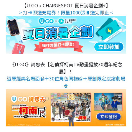
【U GO x CHARGESPOT 夏日消暑企劃⚡】
> 打卡即送充電券！限量1000張🔋送完即止 <
《U GO》請您去【名偵探柯南TV動畫播放30週年紀念
展】！
還原經典名場面📹＋30位角色同框📸＋原創限定感謝劇場
🍿